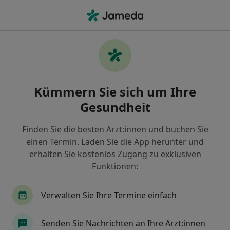
Ha
Mund-Kiefer-Gesichtschirurg • Zentrum, Baden-Baden, Baden-Württemberg
Filter & Sortierung
Zu Google Maps
Mund-Kiefer-Gesichtschirurgen in Baden-
Kümmern Sie sich um Ihre
Baden, Zentrum
Gesundheit
Wie wir die Suchergebnisse sortieren
Finden Sie die besten Ärzt:innen und buchen Sie
einen Termin. Laden Sie die App herunter und
erhalten Sie kostenlos Zugang zu exklusiven
Funktionen:
Verwalten Sie Ihre Termine einfach
Dr. med. Dr. med. dent. Bibiana Kiffner
Senden Sie Nachrichten an Ihre Ärzt:innen
Mund-Kiefer-Gesichtschirurgin, Plastische & Ästhetische