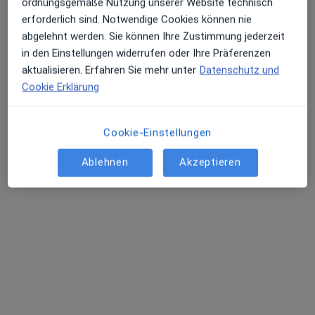
ordnungsgemäße Nutzung unserer Website technisch
·
Mehr
Mund-Kiefer-Gesichtschirurg
erforderlich sind. Notwendige Cookies können nie
21 Bewertungen
abgelehnt werden. Sie können Ihre Zustimmung jederzeit
in den Einstellungen widerrufen oder Ihre Präferenzen
Friedrichstr. 7, Bühl
•
Zu Google Maps
aktualisieren. Erfahren Sie mehr unter
Datenschutz und
Praxis Gabriel Riad Snounou Facharzt für MKG - Chirurgie
Cookie Erklärung
Dieser Arzt bzw. diese Ärztin bietet keine Online-Terminbuchung an diesem Standort an.
Cookie-Einstellungen
Terminanfrage senden
Ablehnen
Akzeptieren
Dr. Steffen Grüninger
Mund-Kiefer-Gesichtschirurg, Plastischer & Ästhetischer