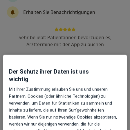
·
Mehr
Chirurgin
Erhalten Sie Benachrichtigungen
99 Bewertungen
Sophienstr. 4, Baden-Baden
•
Zu Google Maps
Sehr beliebt: Patient:innen bevorzugen es,
Praxisklinik Baden-Baden
Arzttermine mit der App zu buchen
Dieser Arzt bzw. diese Ärztin bietet keine Online-Terminbuchung an diesem Standort an.
Terminanfrage senden
Der Schutz ihrer Daten ist uns
wichtig
Mit Ihrer Zustimmung erlauben Sie uns und unseren
Partnern, Cookies (oder ähnliche Technologien) zu
verwenden, um Daten für Statistiken zu sammeln und
Inhalte zu liefern, die auf Ihren Surfgewohnheiten
basieren. Wenn Sie nur notwendige Cookies akzeptieren,
werden wir nur diejenigen verwenden, die für die
Dr. med. Gabriel Riad Snounou