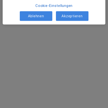
Cookie-Einstellungen
Ablehnen
Akzeptieren
Dr. med. Dr. med. dent. Werner Zoder
Mund-Kiefer-Gesichtschirurg, Oralchirurg
150 Bewertungen
Bismarckstr. 9-15, Heidelberg
•
Zu Google Maps
Zentrum für Implantologie, Oralchirurgie & Mund-Kiefer-Gesichtschirurgie - Dr. Dr. Zoder & Kollegen
Dieser Arzt bzw. diese Ärztin bietet keine Online-Terminbuchung an diesem Standort an.
Terminanfrage senden