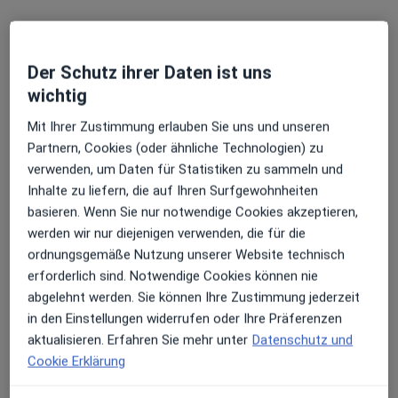
·
Mehr
Mund-Kiefer-Gesichtschirurg, Akupunkteur
51 Bewertungen
Der Schutz ihrer Daten ist uns
Max-Hufschmidt-Str. 2, Mainz
•
Zu Google Maps
wichtig
Praxis PD Dr.Dr. Thomas Ziebart Facharzt für MKG-Chirurgie
Mit Ihrer Zustimmung erlauben Sie uns und unseren
Dieser Arzt bzw. diese Ärztin bietet keine Online-Terminbuchung an diesem Standort an.
Partnern, Cookies (oder ähnliche Technologien) zu
verwenden, um Daten für Statistiken zu sammeln und
Terminanfrage senden
Inhalte zu liefern, die auf Ihren Surfgewohnheiten
basieren. Wenn Sie nur notwendige Cookies akzeptieren,
werden wir nur diejenigen verwenden, die für die
Ärzte und Heilberufler verfügbar
ordnungsgemäße Nutzung unserer Website technisch
erforderlich sind. Notwendige Cookies können nie
Diese Ärzte und Heilberufler befinden sich
abgelehnt werden. Sie können Ihre Zustimmung jederzeit
außerhalb von Ebersheim, Mainz, Rheinland-Pfalz in
in den Einstellungen widerrufen oder Ihre Präferenzen
Gebieten nahe Ihrer Suche.
aktualisieren. Erfahren Sie mehr unter
Datenschutz und
Cookie Erklärung