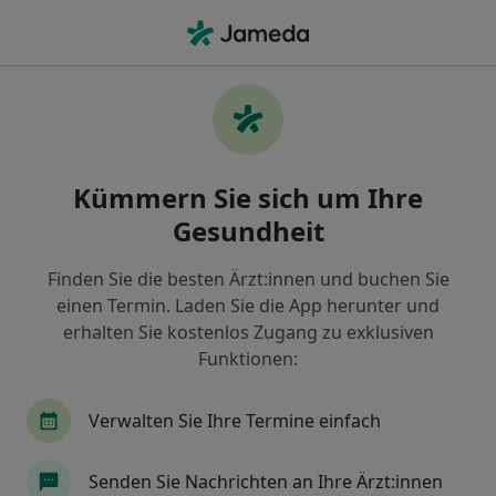
Ha
Mund-Kiefer-Gesichtschirurg • Ebersheim, Mainz, Rheinland-Pfalz
Filter & Sortierung
Zu Google Maps
Mund-Kiefer-Gesichtschirurgen in Mainz,
Kümmern Sie sich um Ihre
Ebersheim
Gesundheit
Wie wir die Suchergebnisse sortieren
Finden Sie die besten Ärzt:innen und buchen Sie
einen Termin. Laden Sie die App herunter und
erhalten Sie kostenlos Zugang zu exklusiven
Funktionen:
Verwalten Sie Ihre Termine einfach
Dr. med. Dr. med. dent. Rainer S. R. Buch
Senden Sie Nachrichten an Ihre Ärzt:innen