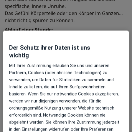
spezifische, innere Unruhe.
Das Gefühl Körperteile oder den Körper im Ganzen
nicht richtig spüren zu können.
Ablauf einer Stunde:
Gesprächs- und körperbezogene Methoden mit Atem-
und Erdungsdiagnostik, Prozessphase,
Der Schutz ihrer Daten ist uns
Integrationsphase, Abschlussgespräch.
wichtig
Empfehlung: Im 2-Wochen-Rythmus weitere Termine,
je nach Bedarf.
Mit Ihrer Zustimmung erlauben Sie uns und unseren
Partnern, Cookies (oder ähnliche Technologien) zu
Meine wichtigsten Werte in der Therapie sind:
verwenden, um Daten für Statistiken zu sammeln und
Mein weiteres Leistungs­spektrum
Vertrauen
: Alles was im Rahmen der Behandlung
Inhalte zu liefern, die auf Ihren Surfgewohnheiten
geschieht unterliegt der Schweigepflicht.
Empathie:
basieren. Wenn Sie nur notwendige Cookies akzeptieren,
Entspannungstherapie
Verständnis und Mitgefühl für dich und deine
werden wir nur diejenigen verwenden, die für die
Yogatherapie
Situation
ordnungsgemäße Nutzung unserer Website technisch
Über mich
Ruhe:
mehr
Zeit und die Möglichkeit sich nach der Einheit zu
erforderlich sind. Notwendige Cookies können nie
entspannen, bevor es wieder in den Alltag geht.
abgelehnt werden. Sie können Ihre Zustimmung jederzeit
Weiterbildungen und Tätigkeitsschwerpunkte
in den Einstellungen widerrufen oder Ihre Präferenzen