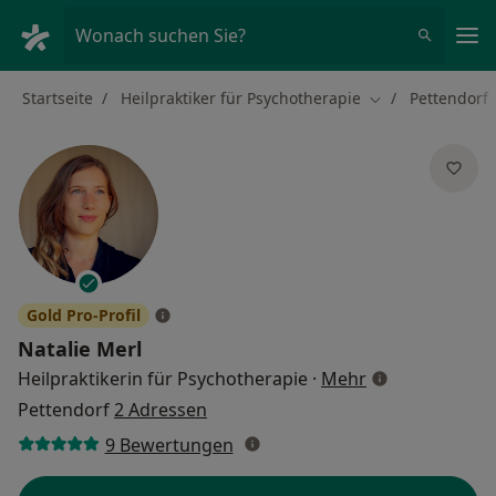
Ha
Wonach suchen Sie?
Startseite
Heilpraktiker für Psychotherapie
Pettendorf
Stadt ändern
Gold Pro-Profil
Natalie Merl
über Spezialis
Heilpraktikerin für Psychotherapie
·
Mehr
Pettendorf
2 Adressen
9 Bewertungen