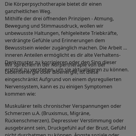
Die Körperpsychotherapie bietet dir einen
ganzheitlichen Weg.
Mithilfe der drei öffnenden Prinzipen - Atmung,
Bewegung und Stimmausdruck, wollen wir
unbewusste Haltungen, fehlgeleitete Triebkräfte,
verdrängte Gefühle und Erinnerungen dem
Bewusstsein wieder zugänglich machen. Die Arbeit mit
inneren Anteilen ermöglicht es dir alte Verhaltens-
Denkmuster zu korrigieren oder den Sinn dieser
Wir sprechen in der Körpertherapie von der
erstmal zu verstehen, um sie aktualisieren zu können.
Lebensenergie oder Bioenergie, ist diese
eingeschränkt Aufgrund von einem dysregulierten
Nervensystem, kann es zu einigen Symptomen
kommen wie:
Muskulärer teils chronischer Verspannungen oder
Schmerzen u.A. (Bruxismus, Migräne,
Rückenschmerzen). Depressiver Verstimmung oder
ausgebrannt sein, Druckgefühl auf der Brust, Gefühl
nicht durchatmen zu können. Ängste soziale oder