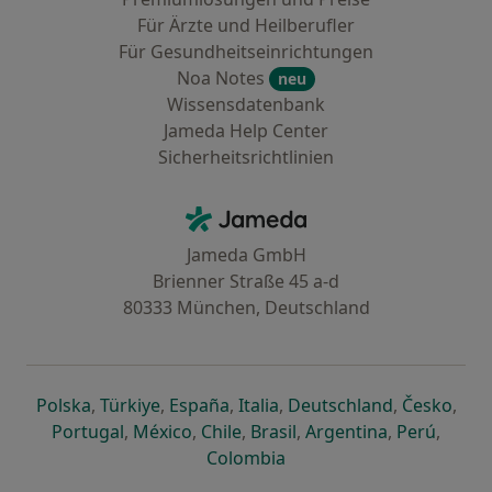
Für Ärzte und Heilberufler
Für Gesundheitseinrichtungen
Noa Notes
neu
Wissensdatenbank
Jameda Help Center
Sicherheitsrichtlinien
Kontakt
Jameda - Startseite
Jameda GmbH
Brienner Straße 45 a-d
80333 München, Deutschland
öffnet in einer neuen Registerkarte
öffnet in einer neuen Registerkarte
öffnet in einer neuen Registerk
öffnet in einer neuen Reg
öffnet in ei
öffn
Polska
,
Türkiye
,
España
,
Italia
,
Deutschland
,
Česko
,
öffnet in einer neuen Registerkarte
öffnet in einer neuen Registerkarte
öffnet in einer neuen Register
öffnet in einer neuen R
öffnet in ei
öffnet
Portugal
,
México
,
Chile
,
Brasil
,
Argentina
,
Perú
,
öffnet in einer neuen Re
Colombia