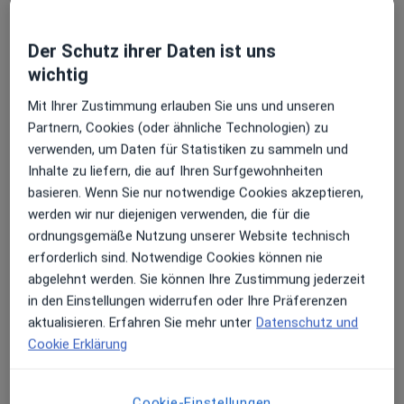
·
Mehr
Naturheilverfahren, Heilpraktikerin
Hentigstr. 27, Berlin
•
Zu Google Maps
Der Schutz ihrer Daten ist uns
Naturheilpraxis in Karlshorst Marina Göritz
wichtig
Dieser Arzt bzw. diese Ärztin bietet keine Online-Terminbuchung an diesem Standort an.
Mit Ihrer Zustimmung erlauben Sie uns und unseren
Partnern, Cookies (oder ähnliche Technologien) zu
Terminanfrage senden
verwenden, um Daten für Statistiken zu sammeln und
Inhalte zu liefern, die auf Ihren Surfgewohnheiten
basieren. Wenn Sie nur notwendige Cookies akzeptieren,
werden wir nur diejenigen verwenden, die für die
ordnungsgemäße Nutzung unserer Website technisch
erforderlich sind. Notwendige Cookies können nie
abgelehnt werden. Sie können Ihre Zustimmung jederzeit
in den Einstellungen widerrufen oder Ihre Präferenzen
aktualisieren. Erfahren Sie mehr unter
Datenschutz und
Daniela Doll
Cookie Erklärung
·
Mehr
Naturheilverfahren, Heilpraktikerin
Seeadlerweg 87, Berlin
•
Zu Google Maps
Cookie-Einstellungen