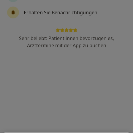
Anja Hübner
Erhalten Sie Benachrichtigungen
·
Mehr
Naturheilverfahren, Heilpraktikerin, Darmzentrum
Mahlsdorfer Str. 94, Berlin
•
Zu Google Maps
Praxis Anja Hübner Heilpraktikerin
Sehr beliebt: Patient:innen bevorzugen es,
Privatpraxis
Arzttermine mit der App zu buchen
Dieser Arzt bzw. diese Ärztin bietet keine Online-Terminbuchung an diesem Standort an.
Terminanfrage senden
Marina Göritz