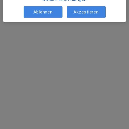
Praxis Daniela Doll Heilpraktikerin
Dieser Arzt bzw. diese Ärztin bietet keine Online-Terminbuchung an diesem Standort an.
Ablehnen
Akzeptieren
Terminanfrage senden
Maren Ebertus
·
Mehr
Naturheilverfahren, Heilpraktikerin
Ulmenstr. 10, Hoppegarten
•
Zu Google Maps
Praxis Maren Ebertus Heilpraktikerin
Dieser Arzt bzw. diese Ärztin bietet keine Online-Terminbuchung an diesem Standort an.