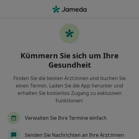
Ha
Naturheilverfahren • Hoppegarten, Brandenburg
Filter & Sortierung
Zu Google Maps
Naturheilverfahren in Hoppegarten:
Kümmern Sie sich um Ihre
Termin buchen mit jameda
Gesundheit
Finden Sie Naturheilverfahren in Hoppegarten und
buchen Sie online ohne zusätzliche Kosten.
Finden Sie die besten Ärzt:innen und buchen Sie
Wie wir die Suchergebnisse sortieren
einen Termin. Laden Sie die App herunter und
erhalten Sie kostenlos Zugang zu exklusiven
Funktionen:
Verwalten Sie Ihre Termine einfach
Senden Sie Nachrichten an Ihre Ärzt:innen