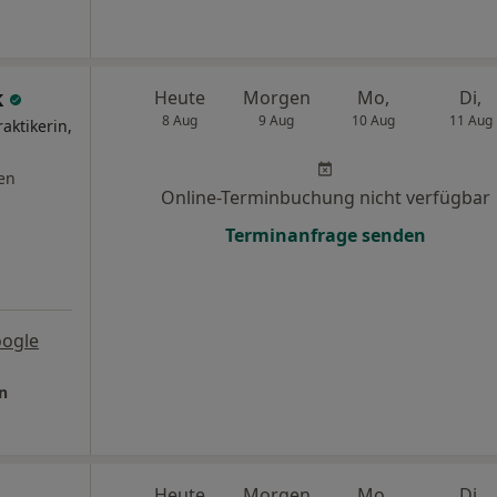
k
Heute
Morgen
Mo,
Di,
8 Aug
9 Aug
10 Aug
11 Aug
aktikerin,
en
Online-Terminbuchung nicht verfügbar
Terminanfrage senden
oogle
n
Heute
Morgen
Mo,
Di,