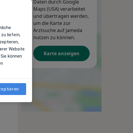
Daten durch Google
Maps (USA) verarbeitet
und übertragen werden,
um die Karte zur
nliche
Arztsuche auf jameda
zu liefern,
nutzen zu können.
zeptieren,
erer Website
Karte anzeigen
 Sie können
en
Mi,
Do,
Fr,
12 Aug
13 Aug
14 Aug
zeptieren