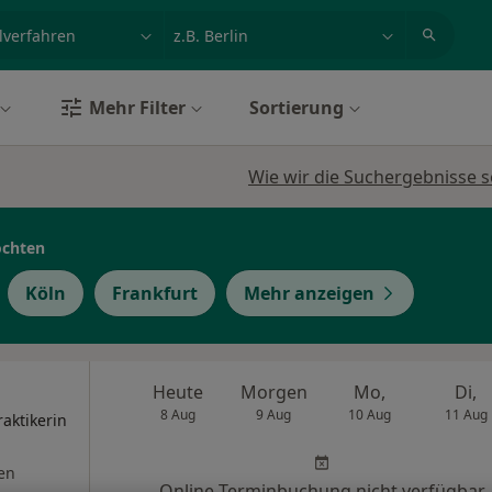
et, Erkrankung, Name
z.B. Berlin
Mehr Filter
Sortierung
Wie wir die Suchergebnisse s
öchten
Köln
Frankfurt
Mehr anzeigen
Heute
Morgen
Mo,
Di,
8 Aug
9 Aug
10 Aug
11 Aug
raktikerin
en
Online-Terminbuchung nicht verfügbar