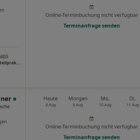
en
Online-Terminbuchung nicht verfügbar
Terminanfrage senden
Maps
Naturheilpraxis im Uhrfeld Katharina Einig Heilpraktikerin
gner
Heute
Morgen
Mo,
Di,
8 Aug
9 Aug
10 Aug
11 Aug
ische
gen
Online-Terminbuchung nicht verfügbar
Terminanfrage senden