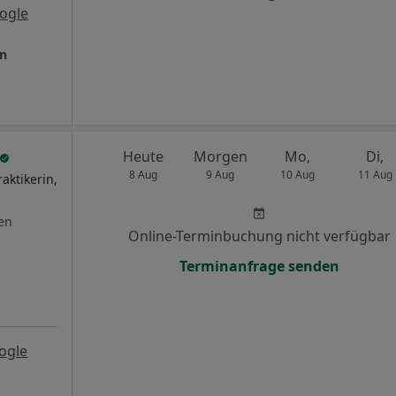
ogle
in
Heute
Morgen
Mo,
Di,
8 Aug
9 Aug
10 Aug
11 Aug
aktikerin,
en
Online-Terminbuchung nicht verfügbar
Terminanfrage senden
ogle