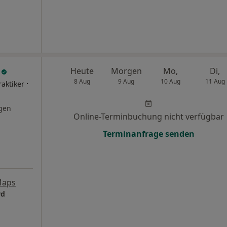
d
Heute
Morgen
Mo,
Di,
8 Aug
9 Aug
10 Aug
11 Aug
·
raktiker
gen
Online-Terminbuchung nicht verfügbar
Terminanfrage senden
Maps
rd