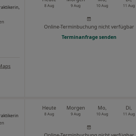
8 Aug
9 Aug
10 Aug
11 Aug
aktikerin,
en
Online-Terminbuchung nicht verfügbar
Terminanfrage senden
Maps
Heute
Morgen
Mo,
Di,
8 Aug
9 Aug
10 Aug
11 Aug
raktikerin
en
Online-Terminbuchung nicht verfügbar