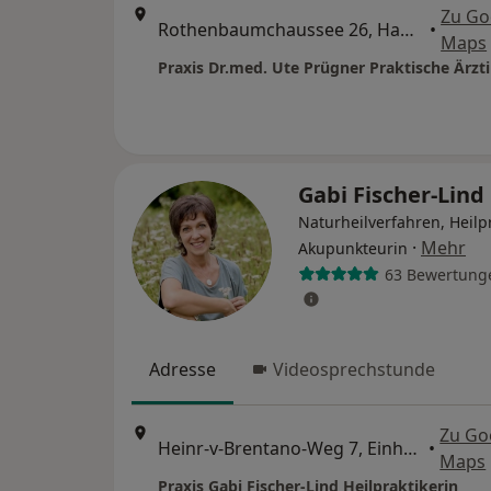
Zu Go
Rothenbaumchaussee 26, Hamburg
•
Maps
Praxis Dr.med. Ute Prügner Praktische Ärzt
Gabi Fischer-Lind
Naturheilverfahren, Heilpr
·
Mehr
Akupunkteurin
63 Bewertung
Adresse
Videosprechstunde
Zu Go
Heinr-v-Brentano-Weg 7, Einhausen
•
Maps
Praxis Gabi Fischer-Lind Heilpraktikerin