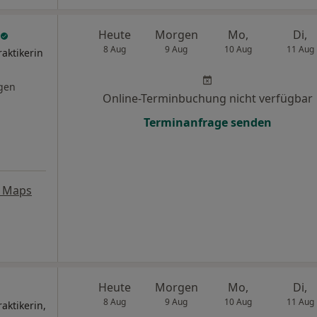
Heute
Morgen
Mo,
Di,
8 Aug
9 Aug
10 Aug
11 Aug
raktikerin
gen
Online-Terminbuchung nicht verfügbar
Terminanfrage senden
e Maps
Heute
Morgen
Mo,
Di,
8 Aug
9 Aug
10 Aug
11 Aug
aktikerin,