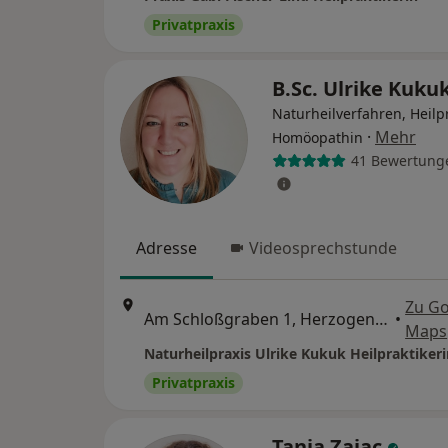
Privatpraxis
B.Sc. Ulrike Kuku
Naturheilverfahren, Heilpr
·
Mehr
Homöopathin
41 Bewertung
Adresse
Videosprechstunde
Zu G
Am Schloßgraben 1, Herzogenaurach
•
Maps
Naturheilpraxis Ulrike Kukuk Heilpraktikeri
Privatpraxis
Tania Zajac