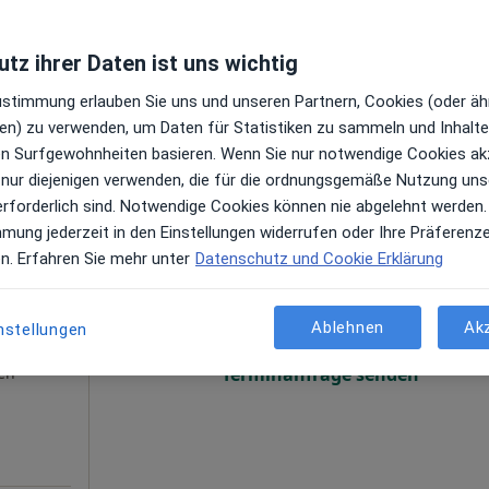
Terminanfrage senden
 Maps
tz ihrer Daten ist uns wichtig
Zustimmung erlauben Sie uns und unseren Partnern, Cookies (oder äh
en) zu verwenden, um Daten für Statistiken zu sammeln und Inhalte 
ren Surfgewohnheiten basieren. Wenn Sie nur notwendige Cookies ak
 nur diejenigen verwenden, die für die ordnungsgemäße Nutzung uns
erforderlich sind. Notwendige Cookies können nie abgelehnt werden.
mmung jederzeit in den Einstellungen widerrufen oder Ihre Präferenz
errero
Heute
Morgen
Mo,
Di,
en. Erfahren Sie mehr unter
Datenschutz und Cookie Erklärung
8 Aug
9 Aug
10 Aug
11 Aug
Ablehnen
Ak
nstellungen
Online-Terminbuchung nicht verfügbar
en
Terminanfrage senden