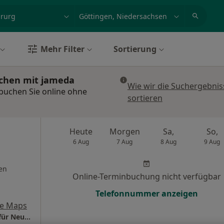
et, Erkrankung, Name
z.B. Berlin
Mehr Filter
Sortierung
uchen mit jameda
Wie wir die Suchergebnis
buchen Sie online ohne
sortieren
Heute
Morgen
Sa,
So,
6 Aug
7 Aug
8 Aug
9 Aug
en
Online-Terminbuchung nicht verfügbar
Telefonnummer anzeigen
le Maps
Praxis Dr.med. Karin Rieckmann Fachärztin für Neurochirurgie