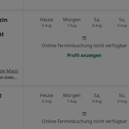
zin
Heute
Morgen
Sa,
So,
6 Aug
7 Aug
8 Aug
9 Aug
ät
Online-Terminbuchung nicht verfügbar
Profil anzeigen
gle Maps
Universitätsmedizin Göttingen Georg-August-Universität Klinik für Neurochirurgie
t
Heute
Morgen
Sa,
So,
6 Aug
7 Aug
8 Aug
9 Aug
Online-Terminbuchung nicht verfügbar