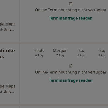
Online-Terminbuchung nicht verfügbar
Terminanfrage senden
gle Maps
Universitätsmedizin Göttingen Georg-August-Universität Klinik für Neurochirurgie
ederike
Heute
Morgen
Sa,
So,
us
6 Aug
7 Aug
8 Aug
9 Aug
Online-Terminbuchung nicht verfügbar
Terminanfrage senden
gle Maps
Universitätsmedizin Göttingen Georg-August-Universität Klinik für Neurochirurgie