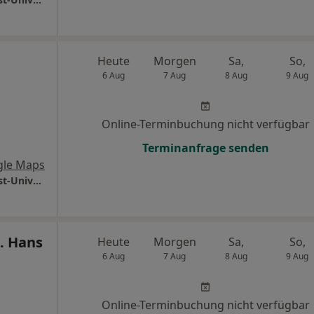
Heute
Morgen
Sa,
So,
6 Aug
7 Aug
8 Aug
9 Aug
Online-Terminbuchung nicht verfügbar
Terminanfrage senden
gle Maps
Universitätsmedizin Göttingen Georg-August-Universität Institut für Diagnostische und Interv. Neuroradiologie
d. Hans
Heute
Morgen
Sa,
So,
6 Aug
7 Aug
8 Aug
9 Aug
Online-Terminbuchung nicht verfügbar