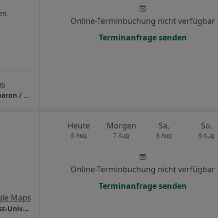
en
Online-Terminbuchung nicht verfügbar
Terminanfrage senden
ps
Gemeinschaftspraxis für Neurochirurgie Reparon / Zimmerer
Heute
Morgen
Sa,
So,
6 Aug
7 Aug
8 Aug
9 Aug
Online-Terminbuchung nicht verfügbar
Terminanfrage senden
gle Maps
Universitätsmedizin Göttingen Georg-August-Universität Klinik für Neurochirurgie