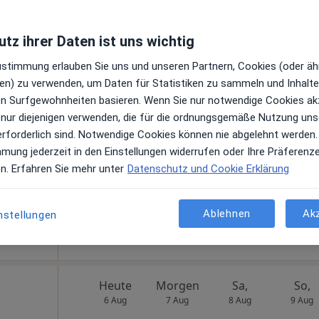
tz ihrer Daten ist uns wichtig
warjan
Zustimmung erlauben Sie uns und unseren Partnern, Cookies (oder äh
Heute
Morgen
Sa,
So,
en) zu verwenden, um Daten für Statistiken zu sammeln und Inhalte 
6 Aug
7 Aug
8 Aug
9 Aug
ren Surfgewohnheiten basieren. Wenn Sie nur notwendige Cookies ak
 nur diejenigen verwenden, die für die ordnungsgemäße Nutzung uns
en
Online-Terminbuchung nicht verfügbar
erforderlich sind. Notwendige Cookies können nie abgelehnt werden.
mmung jederzeit in den Einstellungen widerrufen oder Ihre Präferenz
Telefonnummer anzeigen
en. Erfahren Sie mehr unter
Datenschutz und Cookie Erklärung
Ablehnen
Ak
nstellungen
gle Maps
Universitätsmedizin Göttingen Georg-August-Universität Klinik für Neurochirurgie
Heute
Morgen
Sa,
So,
6 Aug
7 Aug
8 Aug
9 Aug