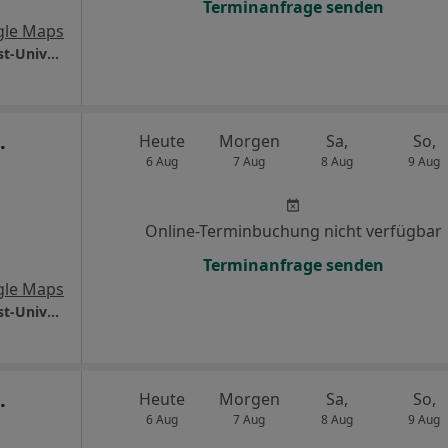
Terminanfrage senden
gle Maps
Universitätsmedizin Göttingen Georg-August-Universität Klinik für Neurochirurgie
.
Heute
Morgen
Sa,
So,
d
6 Aug
7 Aug
8 Aug
9 Aug
Online-Terminbuchung nicht verfügbar
Terminanfrage senden
gle Maps
Universitätsmedizin Göttingen Georg-August-Universität Klinik für Neurochirurgie
.
Heute
Morgen
Sa,
So,
6 Aug
7 Aug
8 Aug
9 Aug