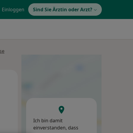
Einloggen
Sind Sie Ärztin oder Arzt?
se
Mo,
Di,
Mi,
10 Aug
11 Aug
12 Aug
Ich bin damit
einverstanden, dass