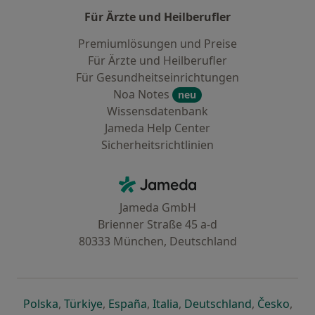
Für Ärzte und Heilberufler
Premiumlösungen und Preise
Für Ärzte und Heilberufler
Für Gesundheitseinrichtungen
Noa Notes
neu
Wissensdatenbank
Jameda Help Center
Sicherheitsrichtlinien
Kontakt
Jameda - Startseite
Jameda GmbH
Brienner Straße 45 a-d
80333 München, Deutschland
öffnet in einer neuen Registerkarte
öffnet in einer neuen Registerkarte
öffnet in einer neuen Registerk
öffnet in einer neuen Reg
öffnet in ei
öffn
Polska
,
Türkiye
,
España
,
Italia
,
Deutschland
,
Česko
,