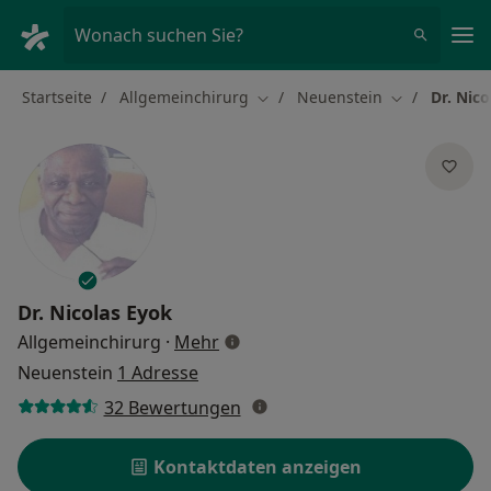
Ha
Wonach suchen Sie?
Startseite
Allgemeinchirurg
Neuenstein
Dr. Nic
Stadt ändern
Stadt ändern
Dr.
Nicolas Eyok
über Spezialisierungen
Allgemeinchirurg
·
Mehr
Neuenstein
1 Adresse
32 Bewertungen
Kontaktdaten anzeigen