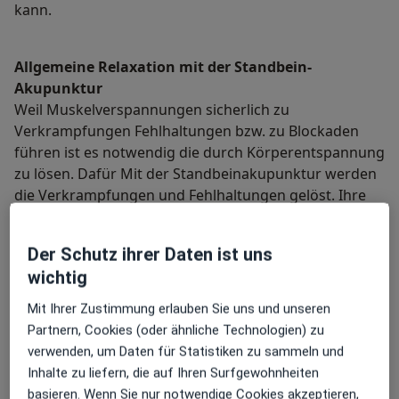
kann.
Allgemeine Relaxation mit der Standbein-
Akupunktur
Weil Muskelverspannungen sicherlich zu
Verkrampfungen Fehlhaltungen bzw. zu Blockaden
führen ist es notwendig die durch Körperentspannung
zu lösen. Dafür Mit der Standbeinakupunktur werden
die Verkrampfungen und Fehlhaltungen gelöst. Ihre
Wiederholungen führen zu einer Entwöhnung von
Fehlhaltungen.
Der Schutz ihrer Daten ist uns
wichtig
Der Körper kann endlich in Ruhe und Harmonie
Mit Ihrer Zustimmung erlauben Sie uns und unseren
funktionieren.
Partnern, Cookies (oder ähnliche Technologien) zu
verwenden, um Daten für Statistiken zu sammeln und
Entsteht auf jeden Fall eine deutlich entspannte
Inhalte zu liefern, die auf Ihren Surfgewohnheiten
Athmosphäre. Der allegemeine Stress verringert sich.
basieren. Wenn Sie nur notwendige Cookies akzeptieren,