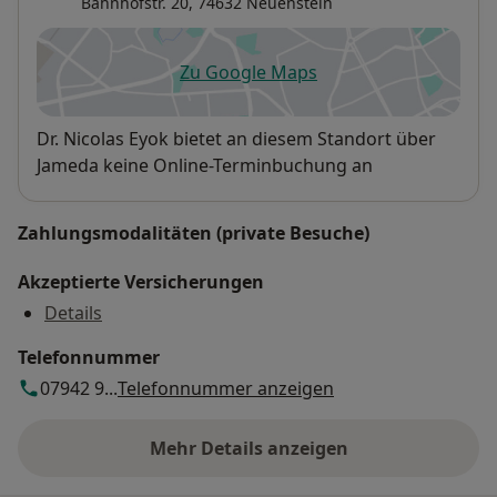
Bahnhofstr. 20,
74632
Neuenstein
Zu Google Maps
öffnet in einer neuen Registe
Verfügbarkeit
Dr. Nicolas Eyok bietet an diesem Standort über
Jameda keine Online-Terminbuchung an
Zahlungsmodalitäten (private Besuche)
Akzeptierte Versicherungen
Details
Telefonnummer
07942 9...
Telefonnummer anzeigen
Mehr Details anzeigen
über die Adresse