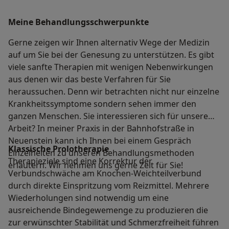
Meine Behandlungs­schwerpunkte
Gerne zeigen wir Ihnen alternativ Wege der Medizin
auf um Sie bei der Genesung zu unterstützen. Es gibt
viele sanfte Therapien mit wenigen Nebenwirkungen
aus denen wir das beste Verfahren für Sie
heraussuchen. Denn wir betrachten nicht nur einzelne
Krankheitssymptome sondern sehen immer den
ganzen Menschen. Sie interessieren sich für unsere
Arbeit? In meiner Praxis in der Bahnhofstraße in
Neuenstein kann ich Ihnen bei einem Gespräch
Klassische Prolotherapie
Einzelheiten zu unseren Behandlungsmethoden
Therapieziele sind eine Korrektur der
erläutern. Wir nehmen uns gerne Zeit für Sie!
Verbundschwäche am Knochen-Weichteilverbund
durch direkte Einspritzung vom Reizmittel. Mehrere
Wiederholungen sind notwendig um eine
ausreichende Bindegewemenge zu produzieren die
zur erwünschter Stabilität und Schmerzfreiheit führen