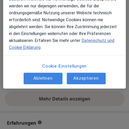
werden wir nur diejenigen verwenden, die für die
Verfügbarkeit
Dr. med. Nicole Horvat bietet an diesem Standort
ordnungsgemäße Nutzung unserer Website technisch
über Jameda keine Online-Terminbuchung an
erforderlich sind. Notwendige Cookies können nie
abgelehnt werden. Sie können Ihre Zustimmung jederzeit
in den Einstellungen widerrufen oder Ihre Präferenzen
Zahlungsmodalitäten (private Besuche)
aktualisieren. Erfahren Sie mehr unter
Datenschutz und
Cookie Erklärung
Akzeptierte Versicherungen
Details
Cookie-Einstellungen
Telefonnummer
04191 95...
Telefonnummer anzeigen
Ablehnen
Akzeptieren
04191 95...
Telefonnummer anzeigen
Mehr Details anzeigen
über die Adresse
Erfahrungen