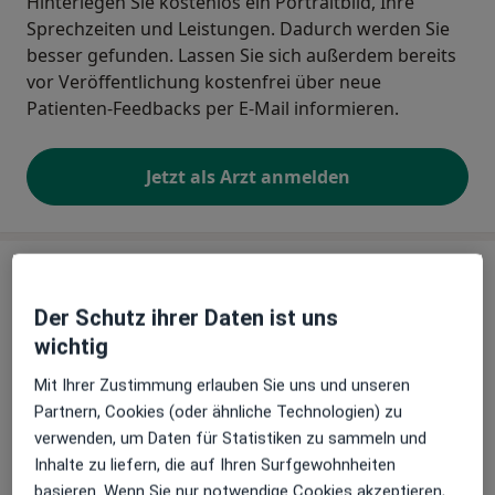
Hinterlegen Sie kostenlos ein Portraitbild, Ihre
Sprechzeiten und Leistungen. Dadurch werden Sie
besser gefunden. Lassen Sie sich außerdem bereits
vor Veröffentlichung kostenfrei über neue
Patienten-Feedbacks per E-Mail informieren.
Jetzt als Arzt anmelden
Praxis
Der Schutz ihrer Daten ist uns
Praxis Dr. med. Nicole Horvat Fachärztin
wichtig
für Physikalische und Rehabilitative
Medizin
Mit Ihrer Zustimmung erlauben Sie uns und unseren
Hamburger Str. 68,
24568
Kaltenkirchen
Partnern, Cookies (oder ähnliche Technologien) zu
verwenden, um Daten für Statistiken zu sammeln und
Inhalte zu liefern, die auf Ihren Surfgewohnheiten
Zu Google Maps
öffnet in einer neuen Registe
basieren. Wenn Sie nur notwendige Cookies akzeptieren,