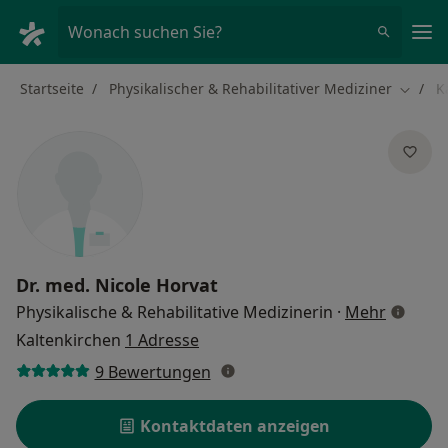
Ha
Wonach suchen Sie?
Startseite
Physikalischer & Rehabilitativer Mediziner
K
Stadt 
Dr. med.
Nicole Horvat
über Sp
Physikalische & Rehabilitative Medizinerin
·
Mehr
Kaltenkirchen
1 Adresse
9 Bewertungen
Kontaktdaten anzeigen