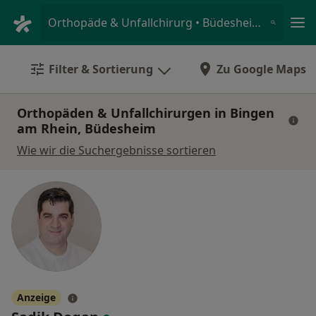
Ha
Orthopäde & Unfallchirurg • Büdesheim, Bingen am Rhein, Rheinland-Pfalz
Filter & Sortierung
Zu Google Maps
Orthopäden & Unfallchirurgen in Bingen
am Rhein, Büdesheim
Wie wir die Suchergebnisse sortieren
Anzeige