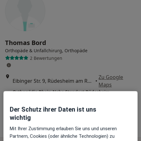
Thomas Bord
Orthopäde & Unfallchirurg, Orthopäde
2 Bewertungen
Zu Google
Eibinger Str. 9, Rüdesheim am Rhein
•
Maps
Orthopädie Rhein-Nahe Standort Rüdesheim
Privatpraxis
Der Schutz ihrer Daten ist uns
Dieser Arzt bzw. diese Ärztin bietet keine Online-Terminbuchung an diesem Standort an.
wichtig
Terminanfrage senden
Mit Ihrer Zustimmung erlauben Sie uns und unseren
Partnern, Cookies (oder ähnliche Technologien) zu