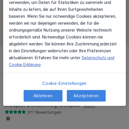
verwenden, um Daten für Statistiken zu sammeln und
Ärzte und Heilberufler verfügbar
Inhalte zu liefern, die auf Ihren Surfgewohnheiten
basieren. Wenn Sie nur notwendige Cookies akzeptieren,
Diese Ärzte und Heilberufler befinden sich
werden wir nur diejenigen verwenden, die für die
außerhalb von Büdesheim, Bingen am Rhein,
ordnungsgemäße Nutzung unserer Website technisch
Rheinland-Pfalz in Gebieten nahe Ihrer Suche.
erforderlich sind. Notwendige Cookies können nie
abgelehnt werden. Sie können Ihre Zustimmung jederzeit
in den Einstellungen widerrufen oder Ihre Präferenzen
aktualisieren. Erfahren Sie mehr unter
Datenschutz und
Cookie Erklärung
Cookie-Einstellungen
Ablehnen
Akzeptieren
Sadik Dogan
·
Mehr
Orthopäde & Unfallchirurg, Orthopäde
377 Bewertungen