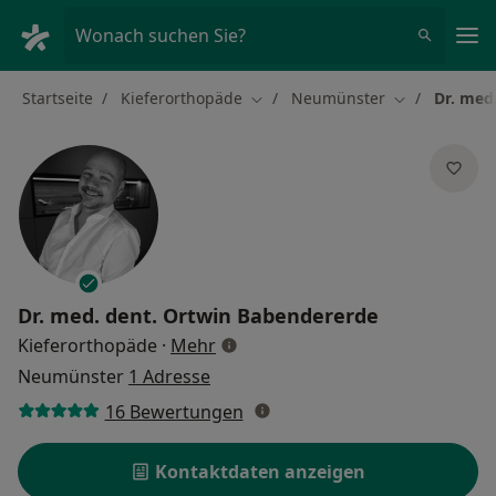
Ha
Wonach suchen Sie?
Startseite
Kieferorthopäde
Neumünster
Dr. med
Stadt ändern
Stadt ändern
Dr. med. dent.
Ortwin Babendererde
über Spezialisierungen
Kieferorthopäde
·
Mehr
Neumünster
1 Adresse
16 Bewertungen
Kontaktdaten anzeigen