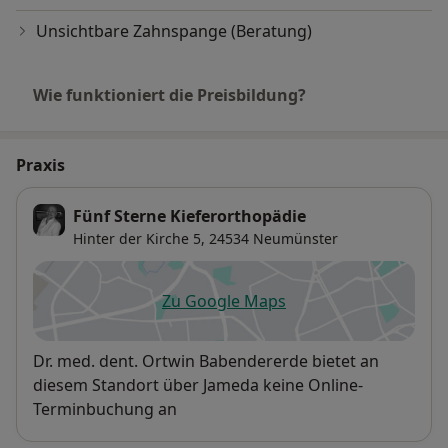
Unsichtbare Zahnspange (Beratung)
Wie funktioniert die Preisbildung?
Praxis
Fünf Sterne Kieferorthopädie
Hinter der Kirche 5,
24534
Neumünster
Zu Google Maps
öffnet in einer neuen Registe
Verfügbarkeit
Dr. med. dent. Ortwin Babendererde bietet an
diesem Standort über Jameda keine Online-
Terminbuchung an