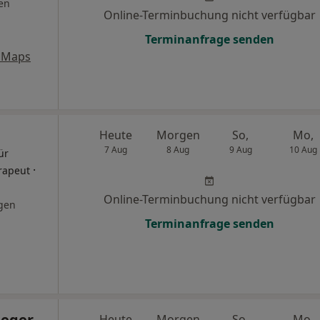
en
Online-Terminbuchung nicht verfügbar
Terminanfrage senden
 Maps
Heute
Morgen
So,
Mo,
7 Aug
8 Aug
9 Aug
10 Aug
ür
·
rapeut
Online-Terminbuchung nicht verfügbar
gen
Terminanfrage senden
teger-
Heute
Morgen
So,
Mo,