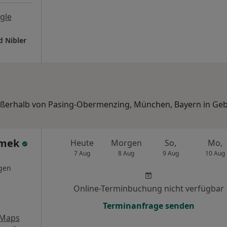
gle
d Nibler
außerhalb von Pasing-Obermenzing, München, Bayern in Geb
mmek
Heute
Morgen
So,
Mo,
7 Aug
8 Aug
9 Aug
10 Aug
gen
Online-Terminbuchung nicht verfügbar
Terminanfrage senden
 Maps