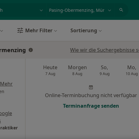
et, Erkrankung, Name
z.B. Berlin
Mehr Filter
Sortierung
ermenzing
Wie wir die Suchergebnisse s
Heute
Morgen
So,
Mo,
7 Aug
8 Aug
9 Aug
10 Aug
Mehr
en
Online-Terminbuchung nicht verfügbar
Terminanfrage senden
oogle
s
raktiker