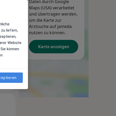
Daten durch Google
Maps (USA) verarbeitet
und übertragen werden,
um die Karte zur
Di,
Mi,
Do,
nliche
11 Aug
Arztsuche auf jameda
12 Aug
13 Aug
zu liefern,
nutzen zu können.
zeptieren,
erer Website
Karte anzeigen
 Sie können
en
zeptieren
Di,
Mi,
Do,
11 Aug
12 Aug
13 Aug