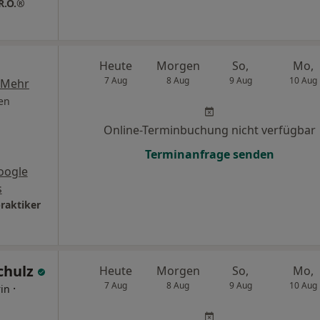
R.O.®
Heute
Morgen
So,
Mo,
7 Aug
8 Aug
9 Aug
10 Aug
Mehr
en
Online-Terminbuchung nicht verfügbar
Terminanfrage senden
oogle
s
raktiker
Schulz
Heute
Morgen
So,
Mo,
7 Aug
8 Aug
9 Aug
10 Aug
·
rin