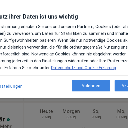
tz ihrer Daten ist uns wichtig
Heute
Morgen
So,
Mo,
Zustimmung erlauben Sie uns und unseren Partnern, Cookies (oder äh
7 Aug
8 Aug
9 Aug
10 Aug
brauer
en) zu verwenden, um Daten für Statistiken zu sammeln und Inhalte 
ren Surfgewohnheiten basieren. Wenn Sie nur notwendige Cookies ak
in,
 nur diejenigen verwenden, die für die ordnungsgemäße Nutzung uns
Online-Terminbuchung nicht verfügbar
erforderlich sind. Notwendige Cookies können nie abgelehnt werden.
Terminanfrage senden
en
mmung jederzeit in den Einstellungen widerrufen oder Ihre Präferenz
en. Erfahren Sie mehr unter
Datenschutz und Cookie Erklärung
gle
Ablehnen
Ak
nstellungen
Osteologic Victoria von Bierbrauer Heilpraktikerin, Osteopathin, Ernährungsberaterin
Heute
Morgen
So,
Mo,
7 Aug
8 Aug
9 Aug
10 Aug
Bär
Mehr