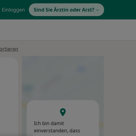
Einloggen
Sind Sie Ärztin oder Arzt?
ortieren
Di,
Mi,
Do,
11 Aug
12 Aug
13 Aug
Ich bin damit
einverstanden, dass