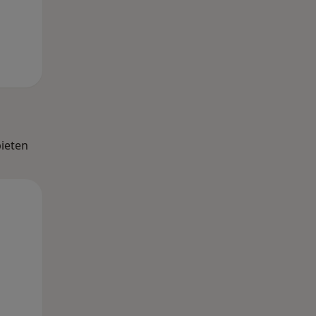
ieten
Di,
Mi,
Do,
11 Aug
12 Aug
13 Aug