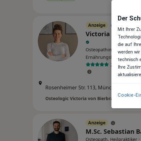
Der Schu
Anzeige
Mit Ihrer 
Victoria von Bier
Technologi
die auf Ih
Osteopathin, Heilpraktiker
werden wir
Ernährungsberaterin
technisch 
22 Bewertung
Ihre Zusti
aktualisier
Zu Goo
Rosenheimer Str. 113, München
•
Maps
Cookie-Ei
Anzeige
M.Sc. Sebastian 
·
Osteopath, Heilpraktiker