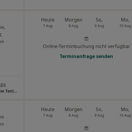
Heute
Morgen
So,
Mo,
7 Aug
8 Aug
9 Aug
10 Aug
in,
r
en
Online-Terminbuchung nicht verfügbar
Terminanfrage senden
aps
Praxis für Osteopathie und Kinderosteopathie Tania Zajac
Heute
Morgen
So,
Mo,
7 Aug
8 Aug
9 Aug
10 Aug
rin
en