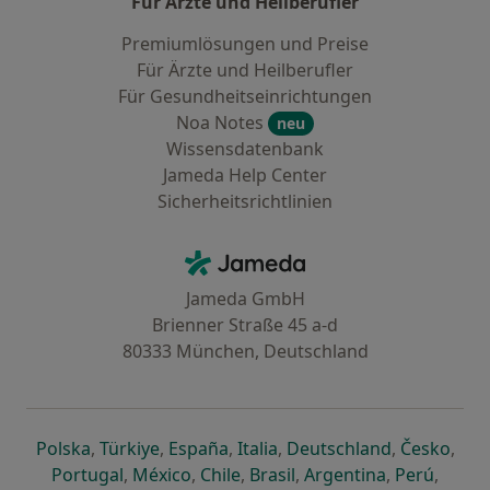
Für Ärzte und Heilberufler
Premiumlösungen und Preise
Für Ärzte und Heilberufler
Für Gesundheitseinrichtungen
Noa Notes
neu
Wissensdatenbank
Jameda Help Center
Sicherheitsrichtlinien
Kontakt
Jameda - Startseite
Jameda GmbH
Brienner Straße 45 a-d
80333 München, Deutschland
öffnet in einer neuen Registerkarte
öffnet in einer neuen Registerkarte
öffnet in einer neuen Registerk
öffnet in einer neuen Reg
öffnet in ei
öffn
Polska
,
Türkiye
,
España
,
Italia
,
Deutschland
,
Česko
,
öffnet in einer neuen Registerkarte
öffnet in einer neuen Registerkarte
öffnet in einer neuen Register
öffnet in einer neuen R
öffnet in ei
öffnet
Portugal
,
México
,
Chile
,
Brasil
,
Argentina
,
Perú
,