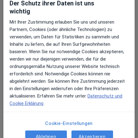
Der Schutz ihrer Daten ist uns
wichtig
Praxis Dr.med. Patric Bialas Facharzt für
Anäshesiologie
Mit Ihrer Zustimmung erlauben Sie uns und unseren
Lothringer Str. 1,
66740
Saarlouis
Partnern, Cookies (oder ähnliche Technologien) zu
verwenden, um Daten für Statistiken zu sammeln und
Inhalte zu liefern, die auf Ihren Surfgewohnheiten
Zu Google Maps
öffnet in einer neuen Registe
basieren. Wenn Sie nur notwendige Cookies akzeptieren,
werden wir nur diejenigen verwenden, die für die
Verfügbarkeit
Dr. med. Patric Bialas bietet an diesem Standort
ordnungsgemäße Nutzung unserer Website technisch
über Jameda keine Online-Terminbuchung an
erforderlich sind. Notwendige Cookies können nie
abgelehnt werden. Sie können Ihre Zustimmung jederzeit
in den Einstellungen widerrufen oder Ihre Präferenzen
Zahlungsmodalitäten (private Besuche)
aktualisieren. Erfahren Sie mehr unter
Datenschutz und
Cookie Erklärung
Akzeptierte Versicherungen
Details
Cookie-Einstellungen
Telefonnummer
06831...
Telefonnummer anzeigen
Ablehnen
Akzeptieren