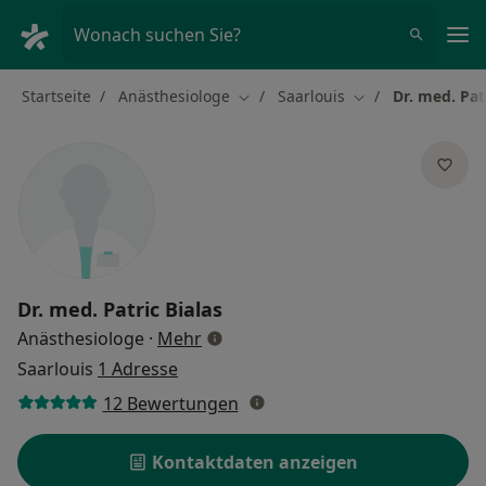
Ha
Wonach suchen Sie?
Startseite
Anästhesiologe
Saarlouis
Dr. med. Pat
Stadt ändern
Stadt ändern
Dr. med.
Patric Bialas
über Spezialisierungen
Anästhesiologe
·
Mehr
Saarlouis
1 Adresse
12 Bewertungen
Kontaktdaten anzeigen