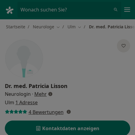
Ha
Wonach suchen Sie?
Startseite
Neurologe
Ulm
Dr. med. Patricia Liss
Stadt ändern
Stadt ändern
Dr. med.
Patricia Lisson
über Spezialisierungen
Neurologin
·
Mehr
Ulm
1 Adresse
4 Bewertungen
Kontaktdaten anzeigen