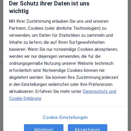
Hinterlegen Sie kostenlos ein Portraitbild, Ihre
Der Schutz ihrer Daten ist uns
Sprechzeiten und Leistungen. Dadurch werden Sie
wichtig
besser gefunden. Lassen Sie sich außerdem bereits
Mit Ihrer Zustimmung erlauben Sie uns und unseren
vor Veröffentlichung kostenfrei über neue
Partnern, Cookies (oder ähnliche Technologien) zu
Patienten-Feedbacks per E-Mail informieren.
verwenden, um Daten für Statistiken zu sammeln und
Inhalte zu liefern, die auf Ihren Surfgewohnheiten
Jetzt als Arzt anmelden
basieren. Wenn Sie nur notwendige Cookies akzeptieren,
werden wir nur diejenigen verwenden, die für die
ordnungsgemäße Nutzung unserer Website technisch
erforderlich sind. Notwendige Cookies können nie
Praxis
abgelehnt werden. Sie können Ihre Zustimmung jederzeit
in den Einstellungen widerrufen oder Ihre Präferenzen
Praxis Dr. Gerhard Ludwig Lisson Facharzt
aktualisieren. Erfahren Sie mehr unter
Datenschutz und
für Neurologie und Psychiatrie
Cookie Erklärung
Neue Str. 91,
89073
Ulm
Cookie-Einstellungen
Zu Google Maps
öffnet in einer neuen Registe
Ablehnen
Akzeptieren