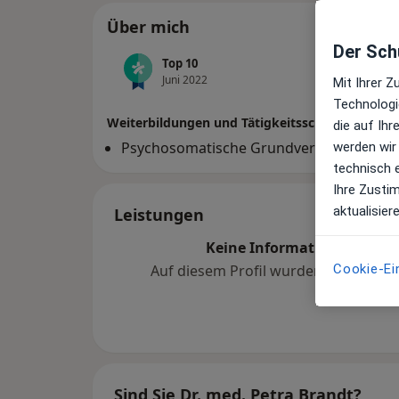
Über mich
Der Schu
Top 10
Juni 2022
Mit Ihrer 
Technologi
Weiterbildungen und Tätigkeitsschwerpunkte
die auf Ih
Psychosomatische Grundversorgung
werden wir
technisch 
Ihre Zusti
aktualisier
Leistungen
Keine Informationen über 
Cookie-Ei
Auf diesem Profil wurden noch kein
hinzugef
Sind Sie Dr. med. Petra Brandt?