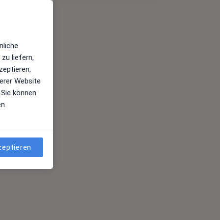
nliche
zu liefern,
zeptieren,
erer Website
 Sie können
en
zeptieren