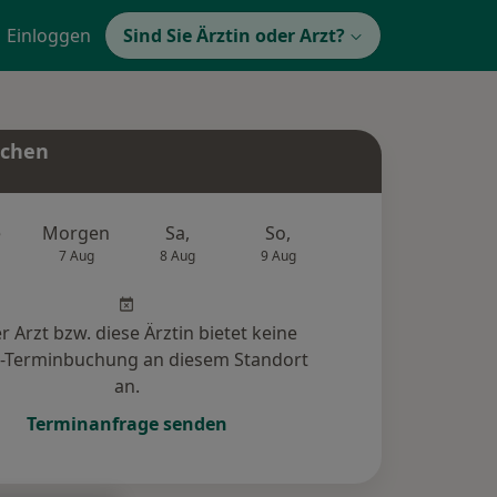
Einloggen
Sind Sie Ärztin oder Arzt?
uchen
e
Morgen
Sa,
So,
Mo,
Di,
7 Aug
8 Aug
9 Aug
10 Aug
11 Au
r Arzt bzw. diese Ärztin bietet keine
e-Terminbuchung an diesem Standort
an.
Terminanfrage senden