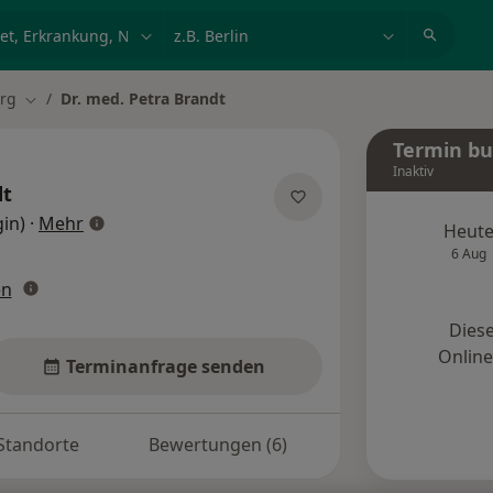
et, Erkrankung, Name
z.B. Berlin
rg
Dr. med. Petra Brandt
Stadt ändern
Termin b
Inaktiv
dt
über Spezialisierungen
in)
·
Mehr
Heut
6 Aug
en
Diese
Onlin
Terminanfrage senden
Standorte
Bewertungen (6)