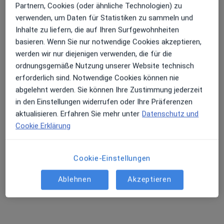
Partnern, Cookies (oder ähnliche Technologien) zu
Adresse 1
Adresse 2
verwenden, um Daten für Statistiken zu sammeln und
Inhalte zu liefern, die auf Ihren Surfgewohnheiten
Wankelstr. 1 b, Stadtbergen
•
Zu Google Maps
basieren. Wenn Sie nur notwendige Cookies akzeptieren,
Gefäßmedizin Stadtbergen Katja Fendler-Wollbold Fachärztin für Gefäßchirurgie
werden wir nur diejenigen verwenden, die für die
ordnungsgemäße Nutzung unserer Website technisch
Dieser Arzt bzw. diese Ärztin bietet keine Online-Terminbuchung an diesem Standort an.
erforderlich sind. Notwendige Cookies können nie
Terminanfrage senden
abgelehnt werden. Sie können Ihre Zustimmung jederzeit
in den Einstellungen widerrufen oder Ihre Präferenzen
aktualisieren. Erfahren Sie mehr unter
Datenschutz und
Cookie Erklärung
Ärzte und Heilberufler verfügbar
Diese Ärzte und Heilberufler befinden sich
Cookie-Einstellungen
außerhalb von Bärenkeller, Augsburg, Bayern in
Gebieten nahe Ihrer Suche.
Ablehnen
Akzeptieren