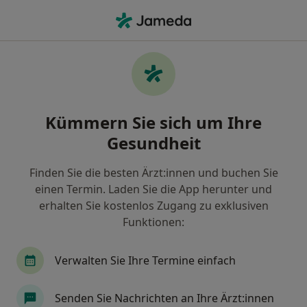
Ha
Phlebologe • Bärenkeller, Augsburg, Bayern
Filter & Sortierung
Zu Google Maps
Phlebologen in Augsburg, Bärenkeller
Kümmern Sie sich um Ihre
Wie wir die Suchergebnisse sortieren
Gesundheit
Finden Sie die besten Ärzt:innen und buchen Sie
einen Termin. Laden Sie die App herunter und
erhalten Sie kostenlos Zugang zu exklusiven
Funktionen:
Verwalten Sie Ihre Termine einfach
Dr. med. Cordula Dammer
Phlebologin, Hautärztin (Dermatologin)
Senden Sie Nachrichten an Ihre Ärzt:innen