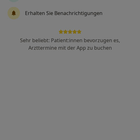
66 Bewertungen
Erhalten Sie Benachrichtigungen
Boschstr. 8, Stadtbergen
•
Zu Google Maps
Privatpraxis für Hauterkrankungen Dr. Dammer & Dr. Hilmer
Dieser Arzt bzw. diese Ärztin bietet keine Online-Terminbuchung an diesem Standort an.
Sehr beliebt: Patient:innen bevorzugen es,
Arzttermine mit der App zu buchen
Terminanfrage senden
Dr. med. Pavlos Tsantilas
Phlebologe, Gefäßchirurg
3 Bewertungen