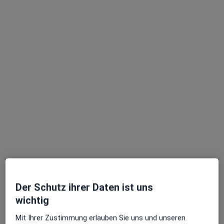
Zu Google
Max-Josef-Metzger-Str. 3 a, Augsburg
•
Maps
Gefäßklinik Dr. Tsantilas & Kollegen
Dieser Arzt bzw. diese Ärztin bietet keine Online-Terminbuchung an diesem Standort an.
Terminanfrage senden
Der Schutz ihrer Daten ist uns
Katja Fendler-Wollbold
wichtig
Phlebologin, Gefäßchirurgin
Mit Ihrer Zustimmung erlauben Sie uns und unseren