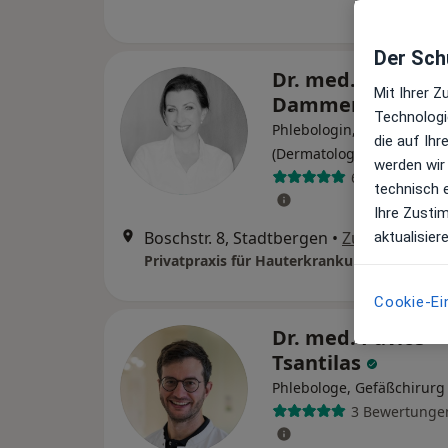
Der Schu
Dr. med. Cordula
Mit Ihrer 
Dammer
Technologi
Phlebologin, Hautärztin
die auf Ih
(Dermatologin)
werden wir
66 Bewertung
technisch 
Ihre Zusti
Boschstr. 8, Stadtbergen
•
Zu Google M
aktualisier
Cookie-Ei
Dr. med. Pavlos
Tsantilas
Phlebologe, Gefäßchirurg
3 Bewertunge