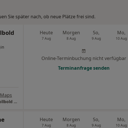
n Sie später nach, ob neue Plätze frei sind.
lbold
Heute
Morgen
So,
Mo,
7 Aug
8 Aug
9 Aug
10 Aug
gin
Online-Terminbuchung nicht verfügbar
Terminanfrage senden
 Maps
Gefäßmedizin Stadtbergen Katja Fendler-Wollbold Fachärztin für Gefäßchirurgie
ne
Heute
Morgen
So,
Mo,
7 Aug
8 Aug
9 Aug
10 Aug