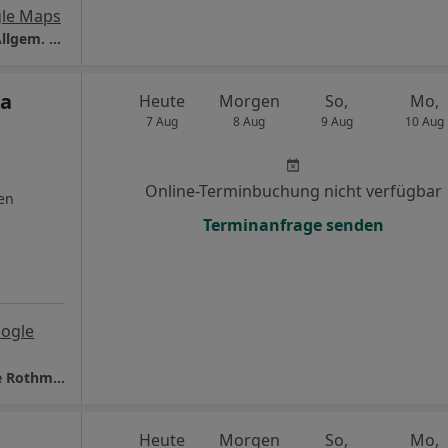
le Maps
Praxis Dr.med. Martin Oswald Facharzt für Allgem. Chirurgie
na
Heute
Morgen
So,
Mo,
7 Aug
8 Aug
9 Aug
10 Aug
Online-Terminbuchung nicht verfügbar
en
Terminanfrage senden
ogle
Privatpraxis für Dermatologie Dres. Gabriele Rothmund und Catherina Fischer
Heute
Morgen
So,
Mo,