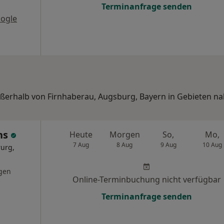
Terminanfrage senden
ogle
ußerhalb von Firnhaberau, Augsburg, Bayern in Gebieten na
chs
Heute
Morgen
So,
Mo,
7 Aug
8 Aug
9 Aug
10 Aug
rurg,
gen
Online-Terminbuchung nicht verfügbar
Terminanfrage senden