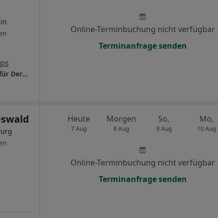
gin
Online-Terminbuchung nicht verfügbar
en
Terminanfrage senden
aps
Praxis Dr.med. Cordula Dammer Fachärztin für Dermatologie
Oswald
Heute
Morgen
So,
Mo,
7 Aug
8 Aug
9 Aug
10 Aug
rurg
en
Online-Terminbuchung nicht verfügbar
Terminanfrage senden