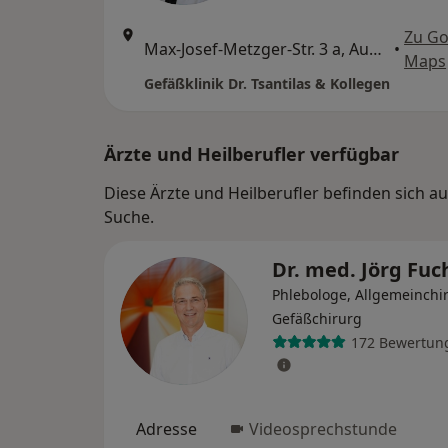
Zu Go
Max-Josef-Metzger-Str. 3 a, Augsburg
•
Maps
Gefäßklinik Dr. Tsantilas & Kollegen
Ärzte und Heilberufler verfügbar
Diese Ärzte und Heilberufler befinden sich a
Suche.
Dr. med. Jörg Fu
Phlebologe, Allgemeinchi
Gefäßchirurg
172 Bewertun
Adresse
Videosprechstunde