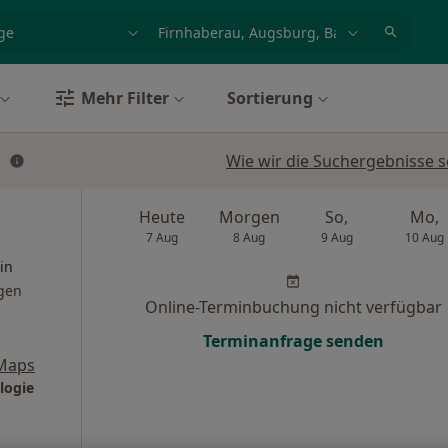
et, Erkrankung, Name
z.B. Berlin
Mehr Filter
Sortierung
u
Wie wir die Suchergebnisse s
Heute
Morgen
So,
Mo,
7 Aug
8 Aug
9 Aug
10 Aug
in
gen
Online-Terminbuchung nicht verfügbar
Terminanfrage senden
Maps
logie