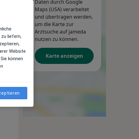
Daten durch Google
Maps (USA) verarbeitet
und übertragen werden,
um die Karte zur
Di,
Mi,
Do,
nliche
11 Aug
Arztsuche auf jameda
12 Aug
13 Aug
zu liefern,
nutzen zu können.
zeptieren,
erer Website
Karte anzeigen
 Sie können
en
zeptieren
Di,
Mi,
Do,
11 Aug
12 Aug
13 Aug