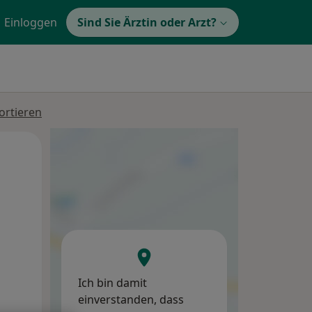
Einloggen
Sind Sie Ärztin oder Arzt?
ortieren
Di,
Mi,
Do,
11 Aug
12 Aug
13 Aug
Ich bin damit
einverstanden, dass