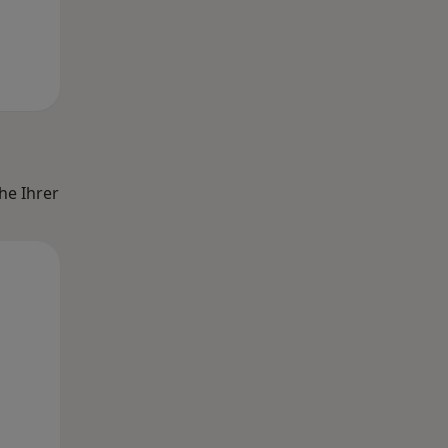
he Ihrer
Di,
Mi,
Do,
11 Aug
12 Aug
13 Aug