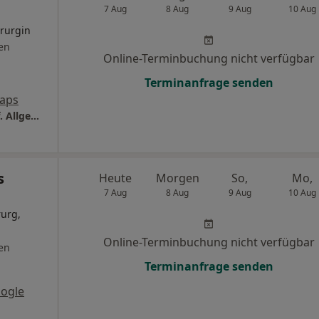
7 Aug
8 Aug
9 Aug
10 Aug
irurgin
en
Online-Terminbuchung nicht verfügbar
Terminanfrage senden
aps
Praxis Dr. Eugenia Papachristou Fachärztin f. Allgem.Chirurgie
s
Heute
Morgen
So,
Mo,
7 Aug
8 Aug
9 Aug
10 Aug
rurg,
Online-Terminbuchung nicht verfügbar
en
Terminanfrage senden
ogle