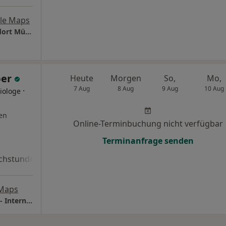
le Maps
Praxis für Präventive Humanmedizin - Standort München Dr. Jörg Fuchs
ber
Heute
Morgen
So,
Mo,
7 Aug
8 Aug
9 Aug
10 Aug
·
giologe
en
Online-Terminbuchung nicht verfügbar
Terminanfrage senden
chstunde
 Maps
Ärztezentrum Bernried am Starnberger See - Internist - Angiologe