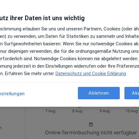
tz ihrer Daten ist uns wichtig
Heute
Morgen
So,
Mo,
Zustimmung erlauben Sie uns und unseren Partnern, Cookies (oder äh
7 Aug
8 Aug
9 Aug
10 Aug
en) zu verwenden, um Daten für Statistiken zu sammeln und Inhalte 
ren Surfgewohnheiten basieren. Wenn Sie nur notwendige Cookies ak
 nur diejenigen verwenden, die für die ordnungsgemäße Nutzung uns
Online-Terminbuchung nicht verfügbar
en
erforderlich sind. Notwendige Cookies können nie abgelehnt werden.
Telefonnummer anzeigen
mmung jederzeit in den Einstellungen widerrufen oder Ihre Präferenz
aps
en. Erfahren Sie mehr unter
Datenschutz und Cookie Erklärung
Privatpraxis für Hauterkrankungen Dr. Dammer & Dr. Hilmer
Ablehnen
Ak
nstellungen
Heute
Morgen
So,
Mo,
7 Aug
8 Aug
9 Aug
10 Aug
n
Online-Terminbuchung nicht verfügbar