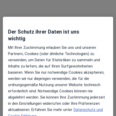
Zu Google
Max-Josef-Metzger-Str. 3 a, Augsburg
•
Maps
Gefäßklinik Dr. Tsantilas & Kollegen
Dieser Arzt bzw. diese Ärztin bietet keine Online-Terminbuchung an diesem Standort an.
Der Schutz ihrer Daten ist uns
wichtig
Terminanfrage senden
Mit Ihrer Zustimmung erlauben Sie uns und unseren
Partnern, Cookies (oder ähnliche Technologien) zu
verwenden, um Daten für Statistiken zu sammeln und
Ärzte und Heilberufler verfügbar
Inhalte zu liefern, die auf Ihren Surfgewohnheiten
Diese Ärzte und Heilberufler befinden sich
basieren. Wenn Sie nur notwendige Cookies akzeptieren,
außerhalb von Inningen, Augsburg, Bayern in
werden wir nur diejenigen verwenden, die für die
Gebieten nahe Ihrer Suche.
ordnungsgemäße Nutzung unserer Website technisch
erforderlich sind. Notwendige Cookies können nie
abgelehnt werden. Sie können Ihre Zustimmung jederzeit
in den Einstellungen widerrufen oder Ihre Präferenzen
aktualisieren. Erfahren Sie mehr unter
Datenschutz und
Cookie Erklärung