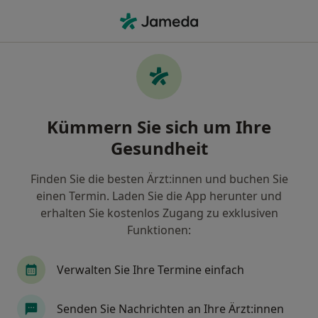
Ha
Phlebologe • Inningen, Augsburg, Bayern
Filter & Sortierung
Zu Google Maps
Phlebologen in Augsburg, Inningen
Kümmern Sie sich um Ihre
Wie wir die Suchergebnisse sortieren
Gesundheit
Finden Sie die besten Ärzt:innen und buchen Sie
einen Termin. Laden Sie die App herunter und
erhalten Sie kostenlos Zugang zu exklusiven
Funktionen:
Verwalten Sie Ihre Termine einfach
Ioanna Gkata
Phlebologin, Hautärztin (Dermatologin), Venerologin
Senden Sie Nachrichten an Ihre Ärzt:innen