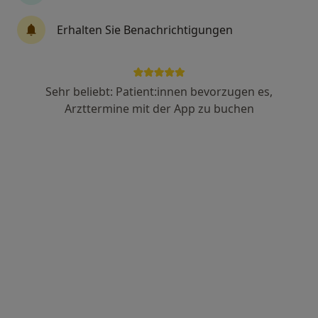
304 Bewertungen
Erhalten Sie Benachrichtigungen
Münchner Str. 5, Friedberg
•
Zu Google Maps
Praxis Ioanna Gkata Fachärztin für Dermatologie
Dieser Arzt bzw. diese Ärztin bietet keine Online-Terminbuchung an diesem Standort an.
Sehr beliebt: Patient:innen bevorzugen es,
Arzttermine mit der App zu buchen
Terminanfrage senden
Dr. med. Cordula Dammer
Phlebologin, Hautärztin (Dermatologin)
66 Bewertungen