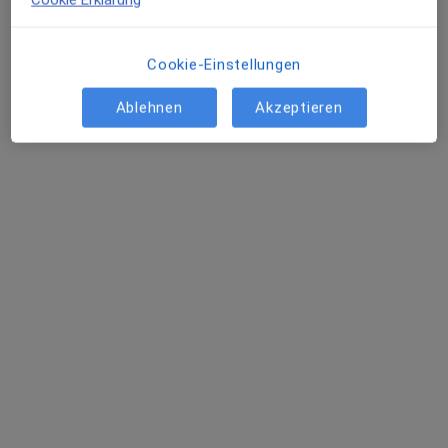
Cookie-Einstellungen
Dr. med. Jörg Fuchs
Phlebologe, Allgemeinchirurg, Gefäßchirurg
Ablehnen
Akzeptieren
173 Bewertungen
Adresse
Videosprechstunde
Wittelsbacherstr. 2, Starnberg
•
Zu Google Maps
Praxis für Präventive Humanmedizin - Standort München Dr. Jörg Fuchs
Privatpraxis
Dieser Arzt bzw. diese Ärztin bietet keine Online-Terminbuchung an diesem Standort an.
Terminanfrage senden