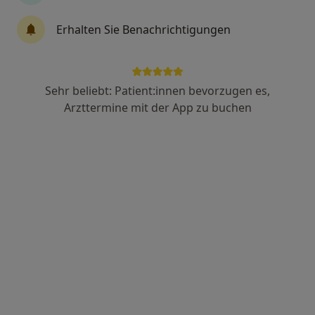
Erhalten Sie Benachrichtigungen
Marita Königs
Physiotherapeutin
Sprudelstr. 44, Bad Hönningen
•
Zu Google Maps
Sehr beliebt: Patient:innen bevorzugen es,
Marita Königs Krankengymnastik-Praxis
Arzttermine mit der App zu buchen
Dieser Arzt bzw. diese Ärztin bietet keine Online-Terminbuchung an diesem Standort an.
Terminanfrage senden
Anne Kamps-Wall