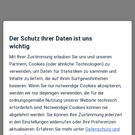
Hinterhausen 80, Remagen
•
Zu Google Maps
Paul Schreurs Krankengymnastik-Praxis
Dieser Arzt bzw. diese Ärztin bietet keine Online-Terminbuchung an diesem Standort an.
Der Schutz ihrer Daten ist uns
Terminanfrage senden
wichtig
Mit Ihrer Zustimmung erlauben Sie uns und unseren
Partnern, Cookies (oder ähnliche Technologien) zu
verwenden, um Daten für Statistiken zu sammeln und
Inhalte zu liefern, die auf Ihren Surfgewohnheiten
basieren. Wenn Sie nur notwendige Cookies akzeptieren,
werden wir nur diejenigen verwenden, die für die
ordnungsgemäße Nutzung unserer Website technisch
Dorothee Wegmann
erforderlich sind. Notwendige Cookies können nie
Physiotherapeutin
abgelehnt werden. Sie können Ihre Zustimmung jederzeit
in den Einstellungen widerrufen oder Ihre Präferenzen
Pferdeweg 4, Remagen
•
Zu Google Maps
aktualisieren. Erfahren Sie mehr unter
Datenschutz und
Praxis Dorothee Wegmann Physiotherapie