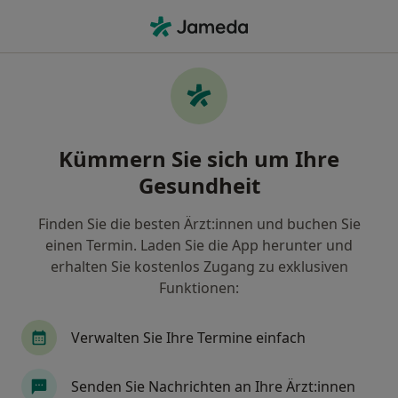
Ha
Physiotherapeut • Bad Neuenahr-Ahrweiler, Rheinland-Pfalz
Filter & Sortierung
Zu Google Maps
Physiotherapeut in Bad Neuenahr-
Kümmern Sie sich um Ihre
Ahrweiler: Termin buchen mit jameda
Gesundheit
Finden Sie Physiotherapeuten in Bad Neuenahr-
Ahrweiler und buchen Sie online ohne zusätzliche
Finden Sie die besten Ärzt:innen und buchen Sie
Kosten.
einen Termin. Laden Sie die App herunter und
Wie wir die Suchergebnisse sortieren
erhalten Sie kostenlos Zugang zu exklusiven
Funktionen:
Verwalten Sie Ihre Termine einfach
Senden Sie Nachrichten an Ihre Ärzt:innen