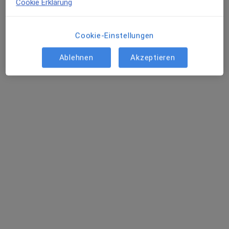
Cookie Erklärung
Dieser Arzt bzw. diese Ärztin bietet keine Online-Terminbuchung an diesem Standort an.
Terminanfrage senden
Cookie-Einstellungen
Ablehnen
Akzeptieren
Stephan Elster
Physiotherapeut
3 Bewertungen
Zu Google
Theodor-Waechter-Str. 22, Bad Honnef
•
Maps