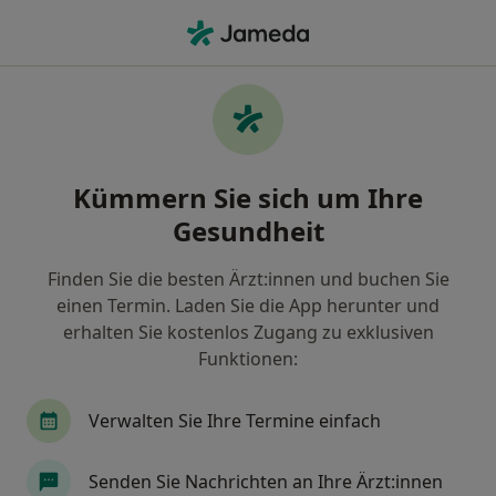
Ha
Physiotherapeut • Bölkow, Güstrow, Mecklenburg-Vorpommern
Filter & Sortierung
Zu Google Maps
Physiotherapeuten in Güstrow, Bölkow
Kümmern Sie sich um Ihre
Wie wir die Suchergebnisse sortieren
Gesundheit
Finden Sie die besten Ärzt:innen und buchen Sie
einen Termin. Laden Sie die App herunter und
erhalten Sie kostenlos Zugang zu exklusiven
Funktionen:
Verwalten Sie Ihre Termine einfach
Martin Hoth
Physiotherapeut, Heilpraktiker
Senden Sie Nachrichten an Ihre Ärzt:innen