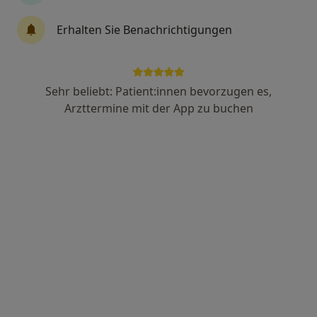
Schwaaner Str. 21, Güstrow
•
Zu Google Maps
Therapiezentrum Petershof Martin Hoth Heilpraktiker und Physitherapeut
Erhalten Sie Benachrichtigungen
Privatpraxis
Dieser Arzt bzw. diese Ärztin bietet keine Online-Terminbuchung an diesem Standort an.
Sehr beliebt: Patient:innen bevorzugen es,
Terminanfrage senden
Arzttermine mit der App zu buchen
Martin Zemke-Lahl
Physiotherapeut
Markt 15/16, Güstrow
•
Zu Google Maps