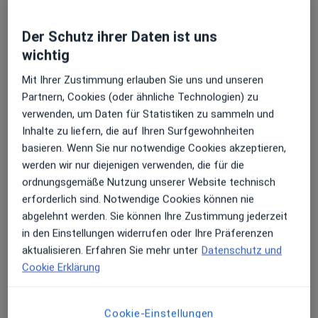
Frdr-Trendelenburg-Al 1, Güstrow
•
Maps
KMG Klinikum Güstrow Abt. Physiotherapie
Der Schutz ihrer Daten ist uns
Keine Online-Terminbuchung über jameda verfügbar
wichtig
Profil anzeigen
Mit Ihrer Zustimmung erlauben Sie uns und unseren
Partnern, Cookies (oder ähnliche Technologien) zu
verwenden, um Daten für Statistiken zu sammeln und
Inhalte zu liefern, die auf Ihren Surfgewohnheiten
Ärzte und Heilberufler verfügbar
basieren. Wenn Sie nur notwendige Cookies akzeptieren,
Diese Ärzte und Heilberufler befinden sich
werden wir nur diejenigen verwenden, die für die
außerhalb von Bölkow, Güstrow, Mecklenburg-
ordnungsgemäße Nutzung unserer Website technisch
Vorpommern in Gebieten nahe Ihrer Suche.
erforderlich sind. Notwendige Cookies können nie
abgelehnt werden. Sie können Ihre Zustimmung jederzeit
in den Einstellungen widerrufen oder Ihre Präferenzen
aktualisieren. Erfahren Sie mehr unter
Datenschutz und
Cookie Erklärung
Cookie-Einstellungen