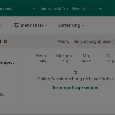
et, Erkrankung, Name
z.B. Berlin
Mehr Filter
Sortierung
d
Wie wir die Suchergebnisse s
Heute
Morgen
Mo,
Di,
8 Aug
9 Aug
10 Aug
11 Aug
herapeut
Online-Terminbuchung nicht verfügbar
Terminanfrage senden
ps