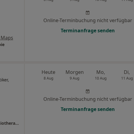
Online-Terminbuchung nicht verfügbar
Terminanfrage senden
 Maps
pie
Heute
Morgen
Mo,
Di,
8 Aug
9 Aug
10 Aug
11 Aug
iker,
Online-Terminbuchung nicht verfügbar
Terminanfrage senden
Praxis Michael Barth Heilpraktiker und Physiotherapie