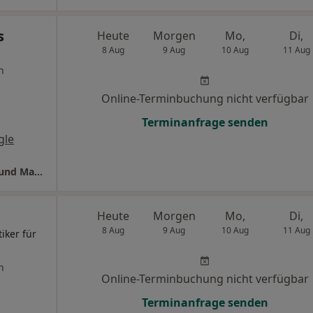
s
Heute
Morgen
Mo,
Di,
8 Aug
9 Aug
10 Aug
11 Aug
n
Online-Terminbuchung nicht verfügbar
Terminanfrage senden
gle
Therapiezentrum Pfalzel Petra Baltes-Kress und Martin Frankreiter
Heute
Morgen
Mo,
Di,
8 Aug
9 Aug
10 Aug
11 Aug
iker für
n
Online-Terminbuchung nicht verfügbar
Terminanfrage senden