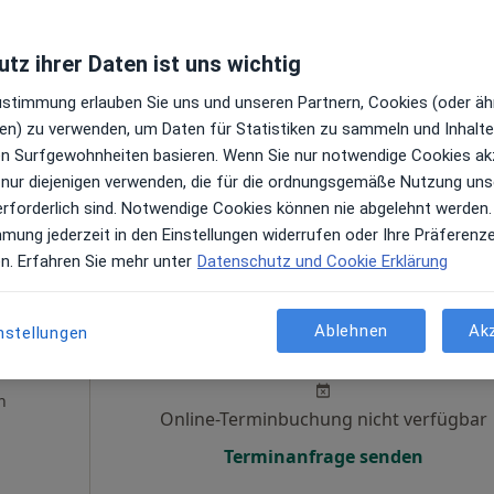
Heute
Morgen
Mo,
Di,
8 Aug
9 Aug
10 Aug
11 Aug
tz ihrer Daten ist uns wichtig
iker,
Zustimmung erlauben Sie uns und unseren Partnern, Cookies (oder äh
en) zu verwenden, um Daten für Statistiken zu sammeln und Inhalte 
Online-Terminbuchung nicht verfügbar
ren Surfgewohnheiten basieren. Wenn Sie nur notwendige Cookies ak
Terminanfrage senden
 nur diejenigen verwenden, die für die ordnungsgemäße Nutzung uns
erforderlich sind. Notwendige Cookies können nie abgelehnt werden.
mmung jederzeit in den Einstellungen widerrufen oder Ihre Präferenz
en. Erfahren Sie mehr unter
Datenschutz und Cookie Erklärung
Heute
Morgen
Mo,
Di,
Ablehnen
Ak
nstellungen
8 Aug
9 Aug
10 Aug
11 Aug
·
tiker
n
Online-Terminbuchung nicht verfügbar
Terminanfrage senden