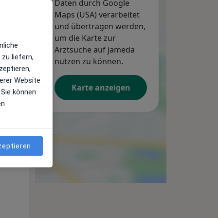
Daten durch Google
Maps (USA) verarbeitet
Mi,
Do,
Fr,
und übertragen werden,
12 Aug
13 Aug
14 Aug
um die Karte zur
nliche
Arztsuche auf jameda
zu liefern,
nutzen zu können.
zeptieren,
erer Website
Karte anzeigen
 Sie können
en
Mi,
Do,
Fr,
zeptieren
12 Aug
13 Aug
14 Aug