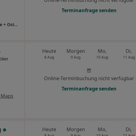
Online-Terminbuchung nicht verfügbar
Terminanfrage senden
Praxis Katharina Baumgarten Physiotherapie + Osteopathie
Heute
Morgen
Mo,
Di,
8 Aug
9 Aug
10 Aug
11 Aug
tiker
Online-Terminbuchung nicht verfügbar
Terminanfrage senden
 Maps
g
Heute
Morgen
Mo,
Di,
8 Aug
9 Aug
10 Aug
11 Aug