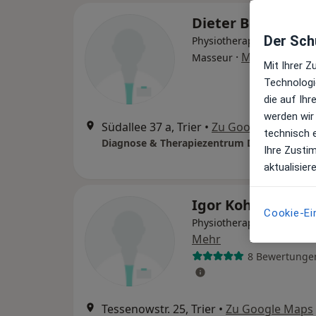
Dieter Bernd
Der Schu
Physiotherapeut, Heilprakt
·
Mehr
Masseur
Mit Ihrer 
Technologi
die auf Ih
werden wir
Südallee 37 a, Trier
•
Zu Google Maps
technisch 
Diagnose & Therapiezentrum Dieter Bernd
Ihre Zusti
aktualisier
Igor Kohl
Cookie-Ei
Physiotherapeut, Heilprak
Mehr
8 Bewertunge
Tessenowstr. 25, Trier
•
Zu Google Maps