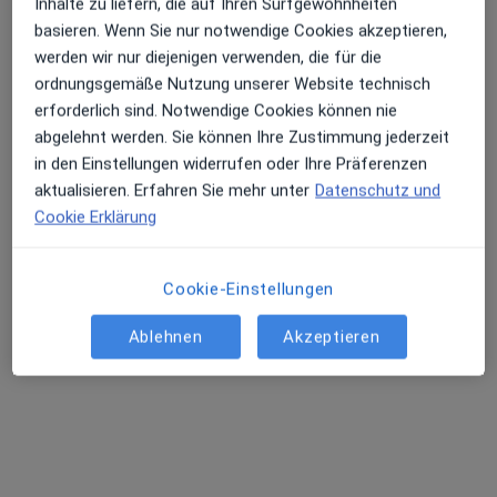
Inhalte zu liefern, die auf Ihren Surfgewohnheiten
basieren. Wenn Sie nur notwendige Cookies akzeptieren,
Erhalten Sie Benachrichtigungen
werden wir nur diejenigen verwenden, die für die
ordnungsgemäße Nutzung unserer Website technisch
erforderlich sind. Notwendige Cookies können nie
abgelehnt werden. Sie können Ihre Zustimmung jederzeit
Sehr beliebt: Patient:innen bevorzugen es,
Dr. med. Isabel Reisenauer
in den Einstellungen widerrufen oder Ihre Präferenzen
Arzttermine mit der App zu buchen
·
Mehr
Plastische & Ästhetische Chirurgin, Handchirurgin
aktualisieren. Erfahren Sie mehr unter
Datenschutz und
174 Bewertungen
Cookie Erklärung
Bahnhofstr. 10, Ulm
•
Zu Google Maps
Cookie-Einstellungen
ISANEO Dr.med. Isabel Reisenauer Fachärztin für Plastische- und Ästhetische Chirurgie
Privatpraxis
Ablehnen
Akzeptieren
Dieser Arzt bzw. diese Ärztin bietet keine Online-Terminbuchung an diesem Standort an.
Terminanfrage senden