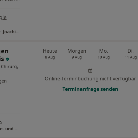
gle
Praxisklinik in den Seearkaden Starnberg Dr. Joachim von Finckenstein Facharzt für Plast. Chirurgie
gen
Heute
Morgen
Mo,
Di,
is
8 Aug
9 Aug
10 Aug
11 Aug
 Chirurg,
Online-Terminbuchung nicht verfügbar
gen
Terminanfrage senden
s
Praxis Dr. Eugen Spirk Facharzt für Plastische- und Ästhetische Chirurgie