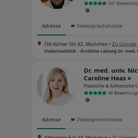
347 Bewertun
Adresse
Videosprechstunde
Otl-Aicher-Str. 62, München
•
Zu Google
Dr. med. univ. Nic
Caroline Haas
Plastische & Ästhetische 
96 Bewertung
Adresse
Videosprechstunde
Altheimer Eck 10, München
•
Zu Google