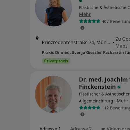
Plastische & Ästhetische 
Mehr
407 Bewertun
Zu Go
Prinzregentenstraße 74, München
•
Maps
Privatpraxis
Dr. med. Joachim
Finckenstein
Plastischer & Ästhetischer
·
Mehr
Allgemeinchirurg
112 Bewertun
Adresse 1
Adresse 2
Videospre