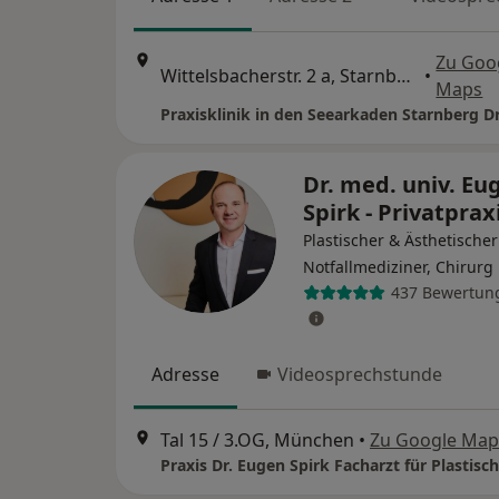
Zu Goo
Wittelsbacherstr. 2 a, Starnberg
•
Maps
Dr. med. univ. Eu
Spirk - Privatprax
Plastischer & Ästhetischer
Notfallmediziner, Chirurg
437 Bewertun
Adresse
Videosprechstunde
Tal 15 / 3.OG, München
•
Zu Google Map