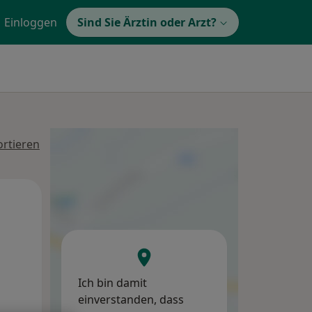
Einloggen
Sind Sie Ärztin oder Arzt?
ortieren
Mi,
Do,
Fr,
12 Aug
13 Aug
14 Aug
Ich bin damit
einverstanden, dass