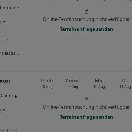
·
Chirurgin
Online-Terminbuchung nicht verfügbar
gen
Terminanfrage senden
ogle
Praxis Dr.med. Svenja Giessler Fachärztin für Plastische- und Ästhetische Chirurgie
 von
Heute
Morgen
Mo,
Di,
8 Aug
9 Aug
10 Aug
11 Aug
 Chirurg,
Online-Terminbuchung nicht verfügbar
gen
Terminanfrage senden
chstunde