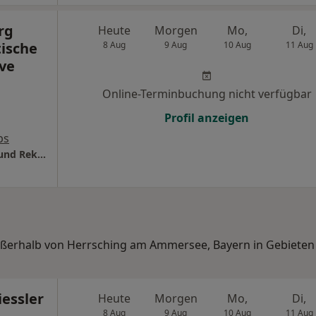
rg
Heute
Morgen
Mo,
Di,
tische
8 Aug
9 Aug
10 Aug
11 Aug
ve
Online-Terminbuchung nicht verfügbar
Profil anzeigen
ps
Klinikum Starnberg Zentrum für Plastische und Rekonstruktive Chirurgie
außerhalb von Herrsching am Ammersee, Bayern in Gebieten
iessler
Heute
Morgen
Mo,
Di,
8 Aug
9 Aug
10 Aug
11 Aug