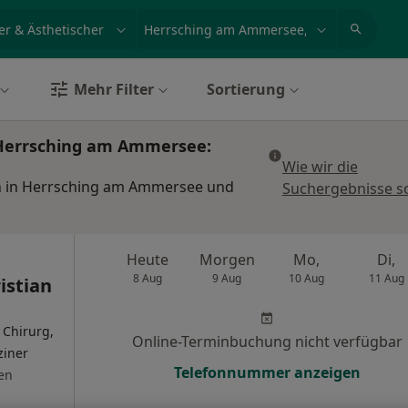
et, Erkrankung, Name
z.B. Berlin
Mehr Filter
Sortierung
n Herrsching am Ammersee:
Wie wir die
gen in Herrsching am Ammersee und
Suchergebnisse s
Heute
Morgen
Mo,
Di,
8 Aug
9 Aug
10 Aug
11 Aug
istian
 Chirurg,
Online-Terminbuchung nicht verfügbar
ziner
Telefonnummer anzeigen
en