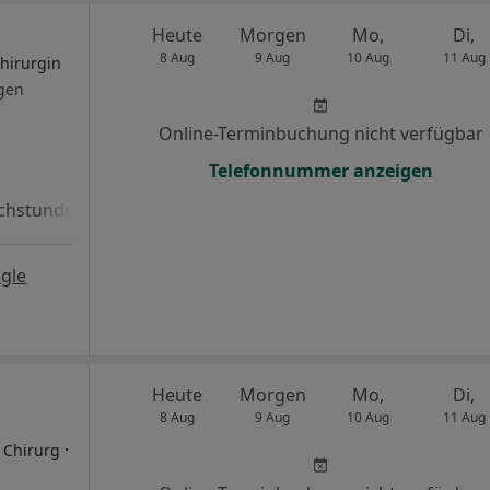
Heute
Morgen
Mo,
Di,
8 Aug
9 Aug
10 Aug
11 Aug
Chirurgin
gen
Online-Terminbuchung nicht verfügbar
Telefonnummer anzeigen
chstunde
gle
Heute
Morgen
Mo,
Di,
8 Aug
9 Aug
10 Aug
11 Aug
·
r Chirurg