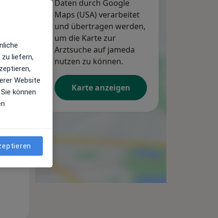
Daten durch Google
Maps (USA) verarbeitet
und übertragen werden,
um die Karte zur
nliche
Arztsuche auf jameda
zu liefern,
nutzen zu können.
zeptieren,
Mi,
Do,
Fr,
erer Website
Karte anzeigen
12 Aug
13 Aug
14 Aug
 Sie können
en
zeptieren