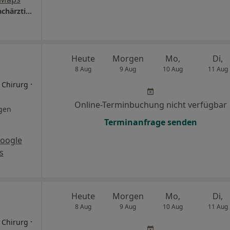
Praxis Dr. med. univ. Nicole Caroline Haas Fachärztin für Plastische und Ästhetische Chirurgie
Heute
Morgen
Mo,
Di,
8 Aug
9 Aug
10 Aug
11 Aug
·
r Chirurg
Online-Terminbuchung nicht verfügbar
gen
Terminanfrage senden
oogle
s
Heute
Morgen
Mo,
Di,
8 Aug
9 Aug
10 Aug
11 Aug
·
r Chirurg