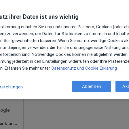
ogle
tz ihrer Daten ist uns wichtig
Body Aesthetics Dr. Christian Belay Facharzt für Plastische- und Ästhetische Chirurgie
Zustimmung erlauben Sie uns und unseren Partnern, Cookies (oder äh
en) zu verwenden, um Daten für Statistiken zu sammeln und Inhalte 
ren Surfgewohnheiten basieren. Wenn Sie nur notwendige Cookies ak
n
Heute
Morgen
Mo,
Di,
 nur diejenigen verwenden, die für die ordnungsgemäße Nutzung uns
8 Aug
9 Aug
10 Aug
11 Aug
erforderlich sind. Notwendige Cookies können nie abgelehnt werden.
r Chirurg
mmung jederzeit in den Einstellungen widerrufen oder Ihre Präferenz
gen
en. Erfahren Sie mehr unter
Datenschutz und Cookie Erklärung
Online-Terminbuchung nicht verfügbar
Telefonnummer anzeigen
Ablehnen
Ak
nstellungen
ogle
Ästhetik am Ammersee Dres. Christian Schrank und Yoram Levy