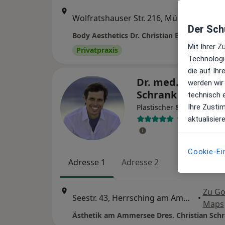
Zu Go
Wolfratshauser Str. 216, München
•
Maps
Der Schu
Mit Ihrer 
Privatpraxis
Technologi
die auf Ih
Dr. med. Christia
werden wir
Schrank
technisch 
Plastischer & Ästhetische
Ihre Zusti
121 Bewertun
aktualisier
Cookie-Ei
Adresse 1
Adresse 2
Zu Go
Seestr. 43, Herrsching am Ammersee
•
Maps