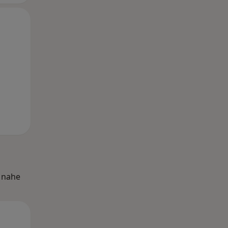
Mi,
Do,
Fr,
12 Aug
13 Aug
14 Aug
 nahe
Mi,
Do,
Fr,
12 Aug
13 Aug
14 Aug