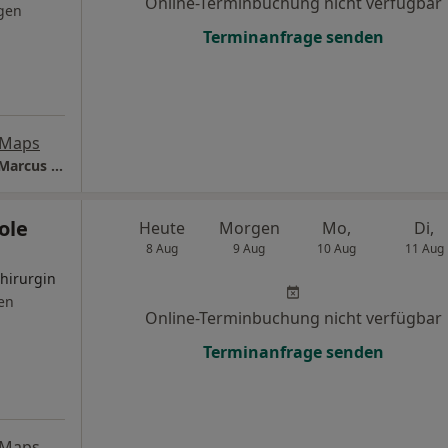
Online-Terminbuchung nicht verfügbar
gen
Terminanfrage senden
 Maps
Hubertusklinik - Ärztliche Leitung Dr. med. Marcus Winterberg
ole
Heute
Morgen
Mo,
Di,
8 Aug
9 Aug
10 Aug
11 Aug
Chirurgin
en
Online-Terminbuchung nicht verfügbar
Terminanfrage senden
 Maps