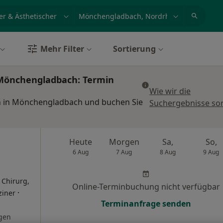
et, Erkrankung, Name
z.B. Berlin
Mehr Filter
Sortierung
n Mönchengladbach: Termin
Wie wir die
en in Mönchengladbach und buchen Sie
Suchergebnisse sor
Heute
Morgen
Sa,
So,
6 Aug
7 Aug
8 Aug
9 Aug
 Chirurg,
Online-Terminbuchung nicht verfügbar
·
ziner
Terminanfrage senden
gen