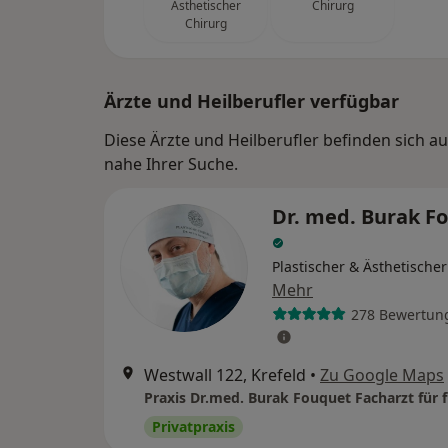
Ästhetischer
Chirurg
Chirurg
Ärzte und Heilberufler verfügbar
Diese Ärzte und Heilberufler befinden sich 
nahe Ihrer Suche.
Dr. med. Burak F
Plastischer & Ästhetische
Mehr
278 Bewertun
Westwall 122, Krefeld
•
Zu Google Maps
Privatpraxis