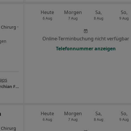
Heute
Morgen
Sa,
So,
6 Aug
7 Aug
8 Aug
9 Aug
·
r Chirurg
Online-Terminbuchung nicht verfügbar
gen
Telefonnummer anzeigen
aps
NH-Aesthetics - Praxis Dr.med. Njde Hambarchian Facharzt für Plastische- und Ästhetische Chirurgie
n
Heute
Morgen
Sa,
So,
6 Aug
7 Aug
8 Aug
9 Aug
r Chirurg