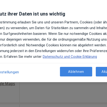
e Maps
tz ihrer Daten ist uns wichtig
Zustimmung erlauben Sie uns und unseren Partnern, Cookies (oder äh
en) zu verwenden, um Daten für Statistiken zu sammeln und Inhalte 
ren Surfgewohnheiten basieren. Wenn Sie nur notwendige Cookies ak
Heute
Morgen
Sa,
So,
 nur diejenigen verwenden, die für die ordnungsgemäße Nutzung uns
6 Aug
7 Aug
8 Aug
9 Aug
erforderlich sind. Notwendige Cookies können nie abgelehnt werden.
mmung jederzeit in den Einstellungen widerrufen oder Ihre Präferenz
en. Erfahren Sie mehr unter
Datenschutz und Cookie Erklärung
 Chirurg,
Online-Terminbuchung nicht verfügbar
ziner
Telefonnummer anzeigen
gen
Ablehnen
Ak
nstellungen
gle Maps