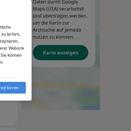
Daten durch Google
Maps (USA) verarbeitet
und übertragen werden,
um die Karte zur
nliche
Arztsuche auf jameda
zu liefern,
nutzen zu können.
zeptieren,
Mo,
Di,
Mi,
erer Website
Karte anzeigen
10 Aug
11 Aug
12 Aug
 Sie können
en
zeptieren