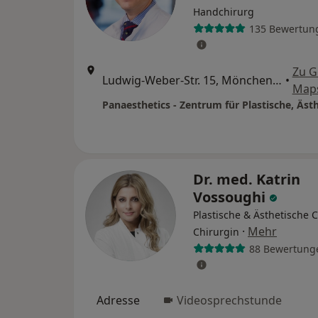
Handchirurg
135 Bewertun
Zu G
Ludwig-Weber-Str. 15, Mönchengladbach
•
Map
Dr. med. Katrin
Vossoughi
Plastische & Ästhetische C
·
Mehr
Chirurgin
88 Bewertung
Adresse
Videosprechstunde