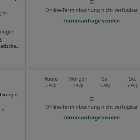
Online-Terminbuchung nicht verfügbar
gen
Terminanfrage senden
oogle
s
Panaesthetics - Zentrum für Plastische, Ästhetische und Lipödemchirurgie
Heute
Morgen
Sa,
So,
6 Aug
7 Aug
8 Aug
9 Aug
hirurgin,
Online-Terminbuchung nicht verfügbar
en
Terminanfrage senden