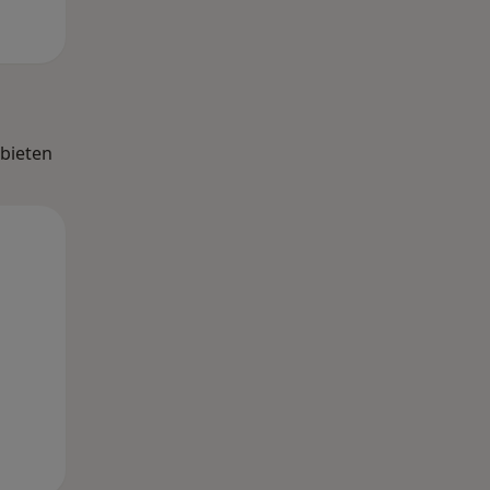
bieten
Mo,
Di,
Mi,
10 Aug
11 Aug
12 Aug