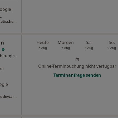
oogle
s
Panaesthetics - Zentrum für Plastische, Ästhetische und Lipödemchirurgie
an
Heute
Morgen
Sa,
So,
d
6 Aug
7 Aug
8 Aug
9 Aug
hirurgin,
Online-Terminbuchung nicht verfügbar
en
Terminanfrage senden
ogle
Ästhetikpraxis Dr. Med. Maike van Nerven-Rodewald Fachärztin für Chirurgie und ästhetische Medizin