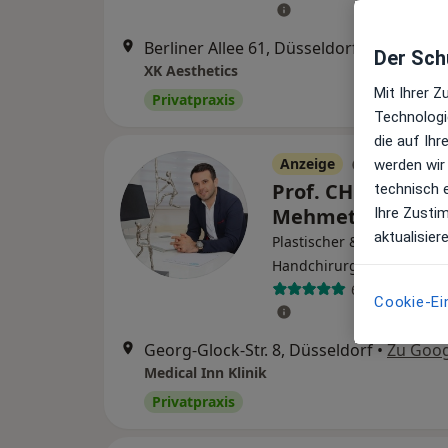
Berliner Allee 61, Düsseldorf
•
Zu Googl
Der Schu
XK Aesthetics
Mit Ihrer 
Privatpraxis
Technologi
die auf Ih
Anzeige
werden wir
Prof. CH Dr. med.
technisch 
Mehmet Atila
Ihre Zusti
aktualisier
Plastischer & Ästhetischer
Handchirurg, Notfallmedi
633 Bewertun
Cookie-Ei
Georg-Glock-Str. 8, Düsseldorf
•
Zu Goo
Medical Inn Klinik
Privatpraxis