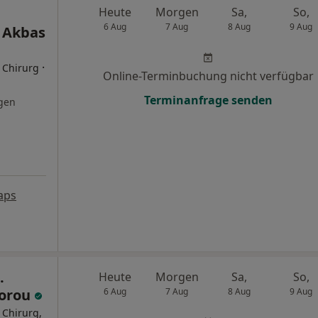
Heute
Morgen
Sa,
So,
6 Aug
7 Aug
8 Aug
9 Aug
 Akbas
·
r Chirurg
Online-Terminbuchung nicht verfügbar
Terminanfrage senden
gen
aps
.
Heute
Morgen
Sa,
So,
dorou
6 Aug
7 Aug
8 Aug
9 Aug
 Chirurg,