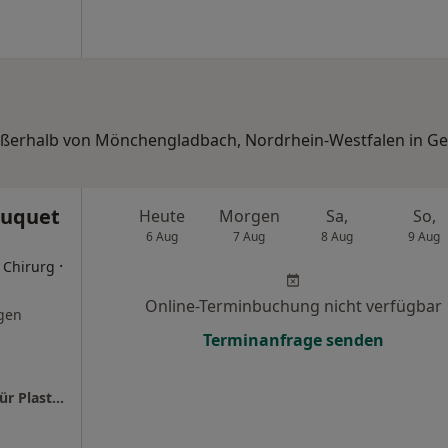
außerhalb von Mönchengladbach, Nordrhein-Westfalen in Ge
ouquet
Heute
Morgen
Sa,
So,
6 Aug
7 Aug
8 Aug
9 Aug
·
r Chirurg
Online-Terminbuchung nicht verfügbar
gen
Terminanfrage senden
Praxis Dr.med. Burak Fouquet Facharzt für für Plastische- und Ästhetische Chirurgie