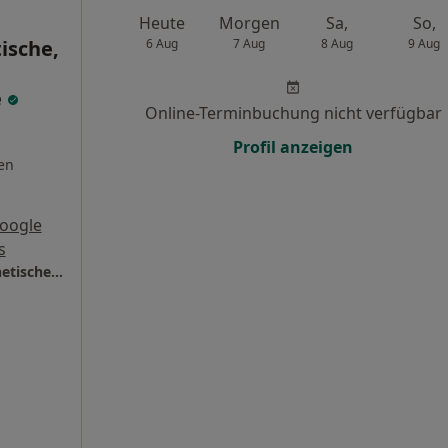
Heute
Morgen
Sa,
So,
ische,
6 Aug
7 Aug
8 Aug
9 Aug
e
Online-Terminbuchung nicht verfügbar
Profil anzeigen
en
oogle
s
Panaesthetics - Zentrum für Plastische, Ästhetische und Lipödemchirurgie