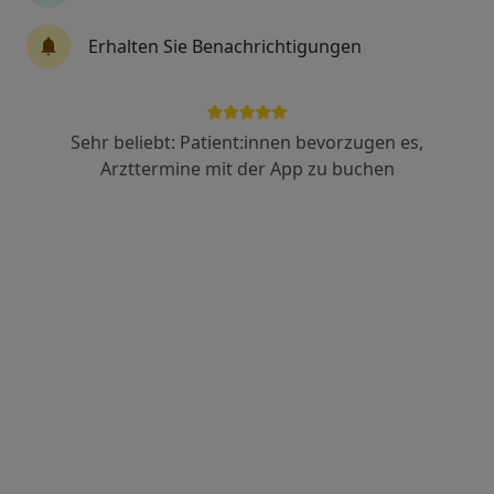
Erhalten Sie Benachrichtigungen
Dr. med. Svenja Giessler
Sehr beliebt: Patient:innen bevorzugen es,
·
Mehr
Plastische & Ästhetische Chirurgin
Arzttermine mit der App zu buchen
407 Bewertungen
Zu Google
Prinzregentenstraße 74, München
•
Maps
Praxis Dr.med. Svenja Giessler Fachärztin für Plastische- und Ästhetische Chirurgie
Privatpraxis
Dieser Arzt bzw. diese Ärztin bietet keine Online-Terminbuchung an diesem Standort an.
Terminanfrage senden