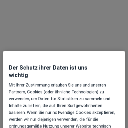
Dr. med. Joachim von Finckenstein
·
Mehr
Plastischer & Ästhetischer Chirurg, Allgemeinchirurg
112 Bewertungen
Der Schutz ihrer Daten ist uns
wichtig
Adresse 1
Adresse 2
Videosprechstunde
Mit Ihrer Zustimmung erlauben Sie uns und unseren
Partnern, Cookies (oder ähnliche Technologien) zu
Wittelsbacherstr. 2 a, Starnberg
•
Zu Google Maps
verwenden, um Daten für Statistiken zu sammeln und
Praxisklinik in den Seearkaden Starnberg Dr. Joachim von Finckenstein Facharzt für Plast. Chirurgie
Inhalte zu liefern, die auf Ihren Surfgewohnheiten
Dieser Arzt bzw. diese Ärztin bietet keine Online-Terminbuchung an diesem Standort an.
basieren. Wenn Sie nur notwendige Cookies akzeptieren,
werden wir nur diejenigen verwenden, die für die
Terminanfrage senden
ordnungsgemäße Nutzung unserer Website technisch