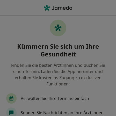
Ha
Plastischer & Ästhetischer Chirurg • Peißenberg, Bayern
Plastischer & Ästhetischer Chirurg in
Peißenberg: Termin buchen mit jameda
Finden Sie Plastische & Ästhetische Chirurgen in
Peißenberg und buchen Sie online ohne zusätzliche
Kümmern Sie sich um Ihre
Kosten.
Gesundheit
Wie wir die Suchergebnisse sortieren
Finden Sie die besten Ärzt:innen und buchen Sie
Ärzte und Heilberufler verfügbar
einen Termin. Laden Sie die App herunter und
erhalten Sie kostenlos Zugang zu exklusiven
Diese Ärzte und Heilberufler befinden sich
Funktionen:
außerhalb von Peißenberg, Bayern in Gebieten nahe
Ihrer Suche.
Verwalten Sie Ihre Termine einfach
Senden Sie Nachrichten an Ihre Ärzt:innen