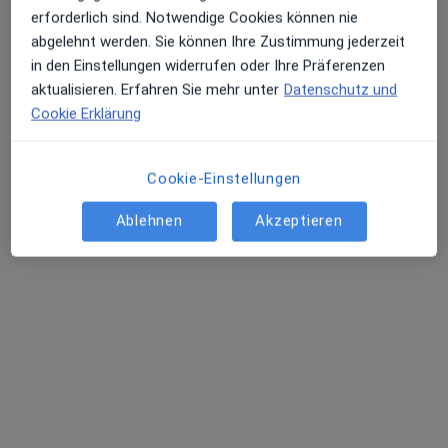
erforderlich sind. Notwendige Cookies können nie
abgelehnt werden. Sie können Ihre Zustimmung jederzeit
in den Einstellungen widerrufen oder Ihre Präferenzen
aktualisieren. Erfahren Sie mehr unter
Datenschutz und
Cookie Erklärung
Cookie-Einstellungen
Dr. med. univ. Eugen Spirk - Privatpraxis
Ablehnen
Akzeptieren
Plastischer & Ästhetischer Chirurg, Notfallmediziner, Chirurg
437 Bewertungen
Adresse
Videosprechstunde
Tal 15 / 3.OG, München
•
Zu Google Maps
Praxis Dr. Eugen Spirk Facharzt für Plastische- und Ästhetische Chirurgie
Dieser Arzt bzw. diese Ärztin bietet keine Online-Terminbuchung an diesem Standort an.