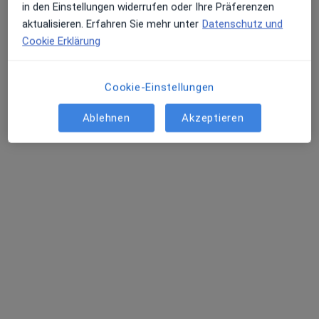
in den Einstellungen widerrufen oder Ihre Präferenzen
aktualisieren. Erfahren Sie mehr unter
Datenschutz und
Cookie Erklärung
Cookie-Einstellungen
Dr. med. Astrid Loos-Pollinger
Ablehnen
Akzeptieren
Plastische & Ästhetische Chirurgin, Allgemeinchirurgin,
·
Mehr
Handchirurgin
25 Bewertungen
Friedenstr. 14, Schweinfurt
•
Zu Google Maps
Dres. Joachim Helfrich Astrid Loos-Pollinger und Sebastian Schneider
Dieser Arzt bzw. diese Ärztin bietet keine Online-Terminbuchung an diesem Standort an.
Terminanfrage senden