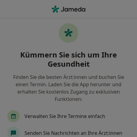
Ha
Plastischer & Ästhetischer Chirurg • Schweinfurt, Bayern
Filter & Sortierung
Zu Google Maps
Plastischer & Ästhetischer Chirurg in
Kümmern Sie sich um Ihre
Schweinfurt: Termin buchen mit jameda
Gesundheit
Finden Sie Plastische & Ästhetische Chirurgen in
Schweinfurt und buchen Sie online ohne zusätzliche
Finden Sie die besten Ärzt:innen und buchen Sie
Kosten.
einen Termin. Laden Sie die App herunter und
Wie wir die Suchergebnisse sortieren
erhalten Sie kostenlos Zugang zu exklusiven
Funktionen:
Verwalten Sie Ihre Termine einfach
Senden Sie Nachrichten an Ihre Ärzt:innen