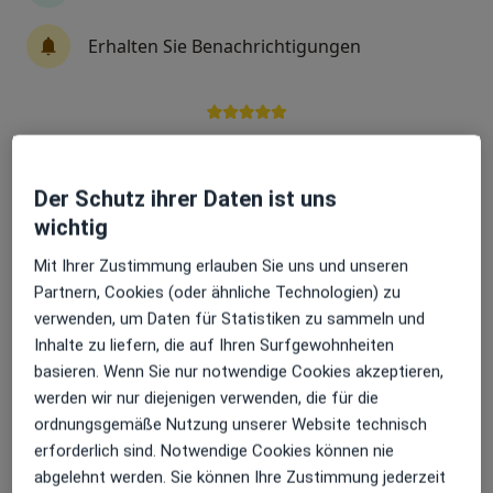
Erhalten Sie Benachrichtigungen
Alexander Eisenbrand
Plastischer & Ästhetischer Chirurg
320 Bewertungen
Sehr beliebt: Patient:innen bevorzugen es,
Arzttermine mit der App zu buchen
Adresse
Videosprechstunde
Der Schutz ihrer Daten ist uns
wichtig
Zu Google
Robert-Koch-Straße 10, Schweinfurt
•
Mit Ihrer Zustimmung erlauben Sie uns und unseren
Maps
Partnern, Cookies (oder ähnliche Technologien) zu
Eisenbrand Ästhetik Alexander Eisenbrand Facharzt für Plastische- und Ästhetische Chirurgie
verwenden, um Daten für Statistiken zu sammeln und
Privatpraxis
Inhalte zu liefern, die auf Ihren Surfgewohnheiten
Dieser Arzt bzw. diese Ärztin bietet keine Online-Terminbuchung an diesem Standort an.
basieren. Wenn Sie nur notwendige Cookies akzeptieren,
werden wir nur diejenigen verwenden, die für die
Terminanfrage senden
ordnungsgemäße Nutzung unserer Website technisch
erforderlich sind. Notwendige Cookies können nie
abgelehnt werden. Sie können Ihre Zustimmung jederzeit