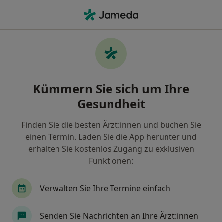
Ha
Plastischer & Ästhetischer Chirurg • Wunstorf, Niedersachsen
Filter & Sortierung
Zu Google Maps
Plastischer & Ästhetischer Chirurg in
Kümmern Sie sich um Ihre
Wunstorf: Termin buchen mit jameda
Gesundheit
Finden Sie Plastische & Ästhetische Chirurgen in
Wunstorf und buchen Sie online ohne zusätzliche
Finden Sie die besten Ärzt:innen und buchen Sie
Kosten.
einen Termin. Laden Sie die App herunter und
Wie wir die Suchergebnisse sortieren
erhalten Sie kostenlos Zugang zu exklusiven
Funktionen:
Verwalten Sie Ihre Termine einfach
Senden Sie Nachrichten an Ihre Ärzt:innen