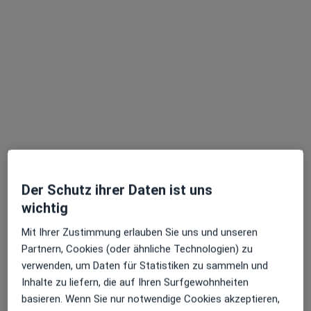
Anzeige
Priv.-Doz. Dr. med. Anne Limbourg
Plastische & Ästhetische Chirurgin
35 Bewertungen
Luisenstr. 10 / 11, Hannover
•
Zu Google Maps
Praxis PD Dr.med. Anne Limbourg Fachärztin für Plastische- und Ästhetische Chirurgie
Der Schutz ihrer Daten ist uns
Privatpraxis
wichtig
Dieser Arzt bzw. diese Ärztin bietet keine Online-Terminbuchung an diesem Standort an.
Mit Ihrer Zustimmung erlauben Sie uns und unseren
Terminanfrage senden
Partnern, Cookies (oder ähnliche Technologien) zu
verwenden, um Daten für Statistiken zu sammeln und
Inhalte zu liefern, die auf Ihren Surfgewohnheiten
basieren. Wenn Sie nur notwendige Cookies akzeptieren,