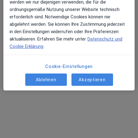
werden wir nur diejenigen verwenden, die für die
ordnungsgemäße Nutzung unserer Website technisch
erforderlich sind. Notwendige Cookies können nie
abgelehnt werden. Sie können Ihre Zustimmung jederzeit
in den Einstellungen widerrufen oder Ihre Präferenzen
aktualisieren. Erfahren Sie mehr unter
Datenschutz und
Anzeige
Cookie Erklärung
Dr. med. Pejman Boorboor
Plastischer & Ästhetischer Chirurg
574 Bewertungen
Cookie-Einstellungen
Ablehnen
Akzeptieren
Zu Google
Hermann-Bahlsen-Allee 49, Hannover
•
Maps
Cosmopolitan Aesthetics Hannover GmbH
Privatpraxis
Dieser Arzt bzw. diese Ärztin bietet keine Online-Terminbuchung an diesem Standort an.
Terminanfrage senden