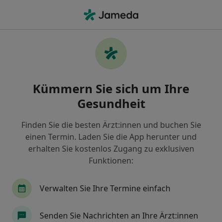
Ha
Psychiater • Gronau, Nordrhein-Westfalen
Filter & Sortierung
Zu Google Maps
Psychiater in Gronau: Termin buchen mit
Kümmern Sie sich um Ihre
jameda
Gesundheit
Finden Sie Psychiater in Gronau und buchen Sie
online ohne zusätzliche Kosten.
Finden Sie die besten Ärzt:innen und buchen Sie
Wie wir die Suchergebnisse sortieren
einen Termin. Laden Sie die App herunter und
erhalten Sie kostenlos Zugang zu exklusiven
Funktionen:
Verwalten Sie Ihre Termine einfach
Senden Sie Nachrichten an Ihre Ärzt:innen