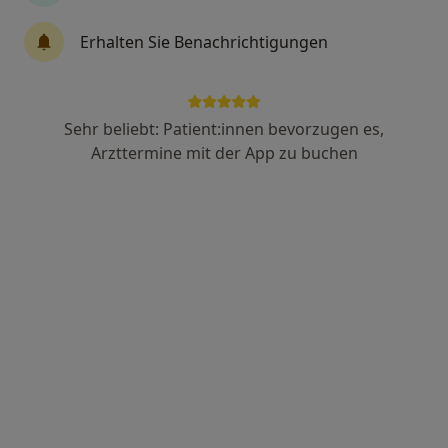
Hans Spittka
Erhalten Sie Benachrichtigungen
·
Mehr
Psychiater, Neurologe
Hörster Str. 4, Gronau
•
Zu Google Maps
Dres.Hans Spittka und Christian Brandt
Sehr beliebt: Patient:innen bevorzugen es,
Dieser Arzt bzw. diese Ärztin bietet keine Online-Terminbuchung an diesem Standort an.
Arzttermine mit der App zu buchen
Terminanfrage senden
Dr. med. Reinhard Bur am Orde
·
Mehr
Psychiater, Neurologe