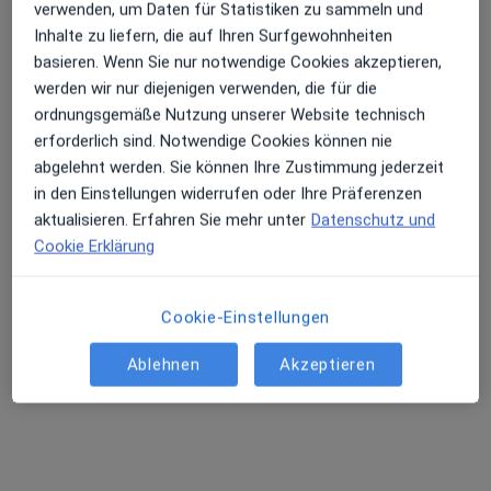
Dr. med. Therese Höflich
verwenden, um Daten für Statistiken zu sammeln und
Inhalte zu liefern, die auf Ihren Surfgewohnheiten
Psychiaterin
basieren. Wenn Sie nur notwendige Cookies akzeptieren,
55 Bewertungen
werden wir nur diejenigen verwenden, die für die
ordnungsgemäße Nutzung unserer Website technisch
Dieser Arzt bzw. diese Ärztin bietet keine Online-Terminbuchung an diesem Standort an.
erforderlich sind. Notwendige Cookies können nie
abgelehnt werden. Sie können Ihre Zustimmung jederzeit
Terminanfrage senden
in den Einstellungen widerrufen oder Ihre Präferenzen
aktualisieren. Erfahren Sie mehr unter
Datenschutz und
Cookie Erklärung
Cookie-Einstellungen
Ablehnen
Akzeptieren
Irina Boichenko
Psychiaterin, Psychologische Psychotherapeutin, Ärztliche
·
Mehr
Psychotherapeutin