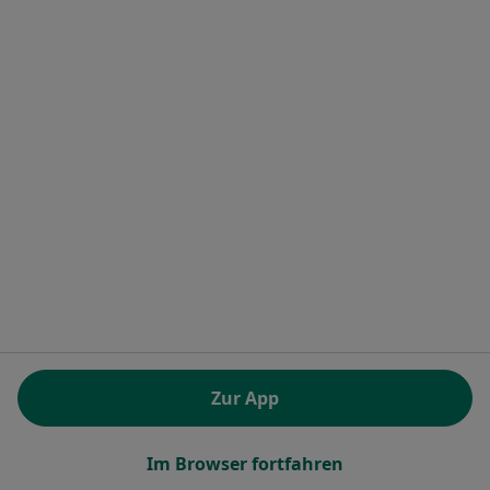
psychotherapeut
8 Bewertungen
Graf-Egbert-Str. 19, Schüttorf
•
Zu Google Maps
Dr. med. Stefan Hagenhoff Dr. med. Helga Terwey-Weber Eva Baran
Dieser Arzt bzw. diese Ärztin bietet keine Online-Terminbuchung an diesem Standort an.
Terminanfrage senden
Ähnliche Suchen
Psychiater in den beliebtesten Städten
Psychiater in München
Zur App
Psychiater in Berlin
Psychiater in Köln
Im Browser fortfahren