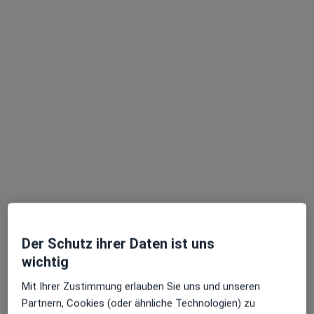
Dr. med. Andreas Philipp Eckert
·
Mehr
Psychiater
376 Bewertungen
Dieser Arzt bzw. diese Ärztin bietet keine Online-Terminbuchung an diesem Standort an.
Terminanfrage senden
Der Schutz ihrer Daten ist uns
wichtig
Mit Ihrer Zustimmung erlauben Sie uns und unseren
Partnern, Cookies (oder ähnliche Technologien) zu