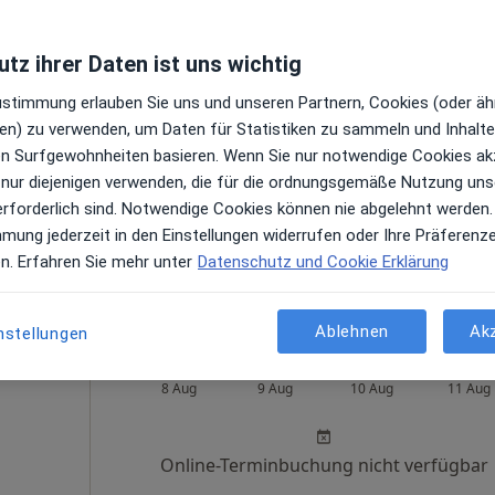
tz ihrer Daten ist uns wichtig
s
Heute
Morgen
Mo,
Di,
Zustimmung erlauben Sie uns und unseren Partnern, Cookies (oder äh
8 Aug
9 Aug
10 Aug
11 Aug
en) zu verwenden, um Daten für Statistiken zu sammeln und Inhalte 
ren Surfgewohnheiten basieren. Wenn Sie nur notwendige Cookies ak
en
Online-Terminbuchung nicht verfügbar
 nur diejenigen verwenden, die für die ordnungsgemäße Nutzung uns
erforderlich sind. Notwendige Cookies können nie abgelehnt werden.
Terminanfrage senden
mmung jederzeit in den Einstellungen widerrufen oder Ihre Präferenz
aps
en. Erfahren Sie mehr unter
Datenschutz und Cookie Erklärung
MVZ Alexianer MVZ Münsterland GmbH Praxis Steinfurt
Ablehnen
Ak
nstellungen
arajah
Heute
Morgen
Mo,
Di,
8 Aug
9 Aug
10 Aug
11 Aug
Online-Terminbuchung nicht verfügbar