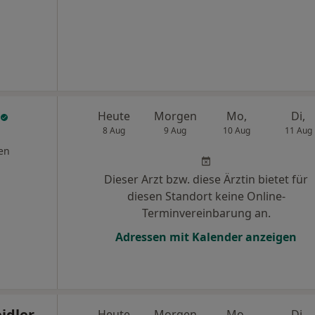
Heute
Morgen
Mo,
Di,
8 Aug
9 Aug
10 Aug
11 Aug
en
Dieser Arzt bzw. diese Ärztin bietet für
diesen Standort keine Online-
Terminvereinbarung an.
Adressen mit Kalender anzeigen
eidler
Heute
Morgen
Mo,
Di,