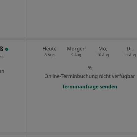
oß
Heute
Morgen
Mo,
Di,
8 Aug
9 Aug
10 Aug
11 Aug
r,
en
Online-Terminbuchung nicht verfügbar
Terminanfrage senden