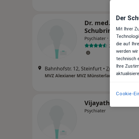
Der Schu
Dr. med. Matthia
Mit Ihrer 
Schubring
Technologi
·
Mehr
Psychiater
die auf Ih
23 Bewertung
werden wir
technisch 
Ihre Zusti
Bahnhofstr. 12, Steinfurt
•
Zu Google M
aktualisier
Cookie-Ei
Vijayathevy Thev
Psychiater