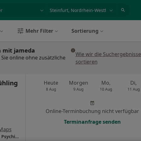
et, Erkrankung, Name
z.B. Berlin
Mehr Filter
Sortierung
n mit jameda
Wie wir die Suchergebnisse
 Sie online ohne zusätzliche
sortieren
ühling
Heute
Morgen
Mo,
Di,
8 Aug
9 Aug
10 Aug
11 Aug
Online-Terminbuchung nicht verfügbar
Terminanfrage senden
 Maps
Praxis Dr.med. Esther Sühling Fachärztin für Psychiatrie und Psychotherapie