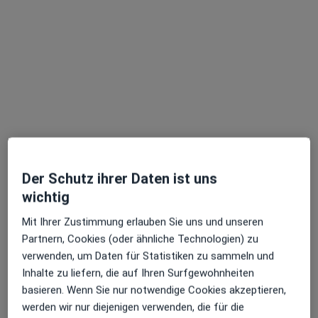
Psychologischer Psychotherapeut
Südstr. 6, Leinefelde-Worbis
•
Zu Google Maps
Praxis Joannis Missios Psycholog.Psychotherapeut
Dieser Arzt bzw. diese Ärztin bietet keine Online-Terminbuchung an diesem Standort an.
Terminanfrage senden
Der Schutz ihrer Daten ist uns
wichtig
Mit Ihrer Zustimmung erlauben Sie uns und unseren
Partnern, Cookies (oder ähnliche Technologien) zu
verwenden, um Daten für Statistiken zu sammeln und
Dipl.-Psych. Claudia Schattmann
Inhalte zu liefern, die auf Ihren Surfgewohnheiten
Psychologische Psychotherapeutin
basieren. Wenn Sie nur notwendige Cookies akzeptieren,
werden wir nur diejenigen verwenden, die für die
Zu Google