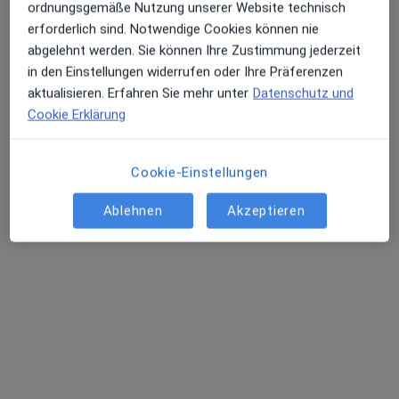
Marktplatz 10, Bad Sooden-Allendorf
•
ordnungsgemäße Nutzung unserer Website technisch
Maps
erforderlich sind. Notwendige Cookies können nie
Praxis Claudia Schattmann Psycholog. Psychotherapeutin
abgelehnt werden. Sie können Ihre Zustimmung jederzeit
Dieser Arzt bzw. diese Ärztin bietet keine Online-Terminbuchung an diesem Standort an.
in den Einstellungen widerrufen oder Ihre Präferenzen
aktualisieren. Erfahren Sie mehr unter
Datenschutz und
Terminanfrage senden
Cookie Erklärung
Cookie-Einstellungen
Ablehnen
Akzeptieren
Dipl.-Psych. Anja Brinkpeter
Psychologische Psychotherapeutin
Zu Google
An den Soleteichen 9, Bad Sooden-Allendorf
•
Maps
Praxis Anja Brinkpeter Psycholog. Psychotherapeutin