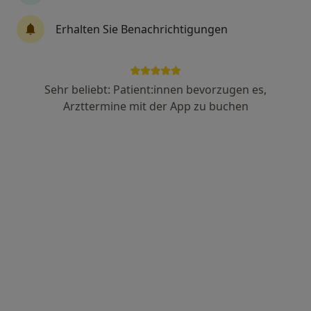
Erhalten Sie Benachrichtigungen
Dipl.-Psych. Stephanie Trapp
Psychologische Psychotherapeutin
Bergstr. 18, Leinefelde-Worbis
•
Zu Google Maps
Sehr beliebt: Patient:innen bevorzugen es,
Praxis Stephanie Trapp Psycholog. Psychotherapeutin
Arzttermine mit der App zu buchen
Dieser Arzt bzw. diese Ärztin bietet keine Online-Terminbuchung an diesem Standort an.
Terminanfrage senden