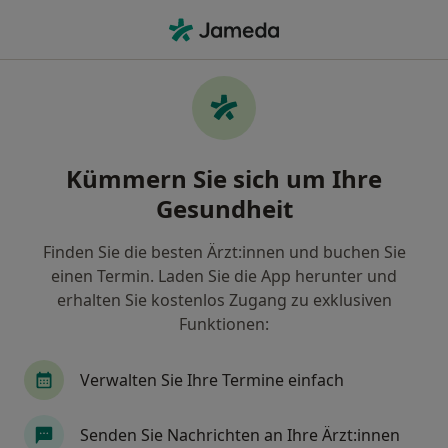
Ha
Psychologischer Psychotherapeut • Heilbad Heiligenstadt, Thüringen
Filter & Sortierung
Zu Google Maps
Psychologischer Psychotherapeut in
Kümmern Sie sich um Ihre
Heilbad Heiligenstadt: Termin buchen mit
jameda
Gesundheit
Finden Sie Psychologische Psychotherapeuten in
Heilbad Heiligenstadt und buchen Sie online ohne
Finden Sie die besten Ärzt:innen und buchen Sie
zusätzliche Kosten.
einen Termin. Laden Sie die App herunter und
erhalten Sie kostenlos Zugang zu exklusiven
Wie wir die Suchergebnisse sortieren
Funktionen:
Verwalten Sie Ihre Termine einfach
Senden Sie Nachrichten an Ihre Ärzt:innen