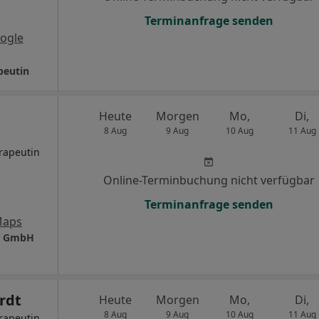
Terminanfrage senden
ogle
peutin
Heute
Morgen
Mo,
Di,
8 Aug
9 Aug
10 Aug
11 Aug
rapeutin
Online-Terminbuchung nicht verfügbar
Terminanfrage senden
Maps
nd GmbH
rdt
Heute
Morgen
Mo,
Di,
8 Aug
9 Aug
10 Aug
11 Aug
rapeutin