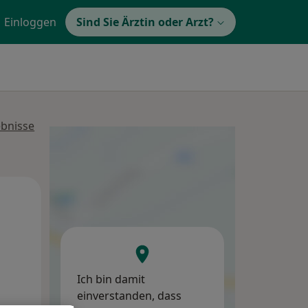
Einloggen
Sind Sie Ärztin oder Arzt?
ebnisse
Mi,
Do,
Fr,
12 Aug
13 Aug
14 Aug
Ich bin damit
einverstanden, dass