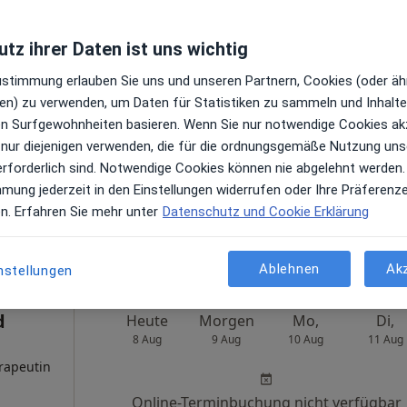
Praxis Daniela Hillesheim Psycholog. Psychotherapeutin
tz ihrer Daten ist uns wichtig
Zustimmung erlauben Sie uns und unseren Partnern, Cookies (oder äh
nn
Heute
Morgen
Mo,
Di,
en) zu verwenden, um Daten für Statistiken zu sammeln und Inhalte 
8 Aug
9 Aug
10 Aug
11 Aug
rapeutin,
ren Surfgewohnheiten basieren. Wenn Sie nur notwendige Cookies ak
 nur diejenigen verwenden, die für die ordnungsgemäße Nutzung uns
peutin
Online-Terminbuchung nicht verfügbar
erforderlich sind. Notwendige Cookies können nie abgelehnt werden.
mmung jederzeit in den Einstellungen widerrufen oder Ihre Präferenz
Terminanfrage senden
en. Erfahren Sie mehr unter
Datenschutz und Cookie Erklärung
ogle
Praxis Susanne Wißmann Kinder- und Jugendlichenpsychotherapeutin
Ablehnen
Ak
nstellungen
d
Heute
Morgen
Mo,
Di,
8 Aug
9 Aug
10 Aug
11 Aug
rapeutin
Online-Terminbuchung nicht verfügbar