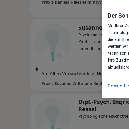
Der Schu
Mit Ihrer 
Susanne Wißma
Technologi
Psychologische Psychothe
die auf Ih
Kinder- und
werden wir
Jugendlichenpsychothera
technisch 
Ihre Zusti
aktualisier
Zu Go
Am Alten Versuchsfeld 2, Hermsdorf
•
Maps
Cookie-Ei
Dipl.-Psych. Ingri
Ressel
Psychologische Psychothe