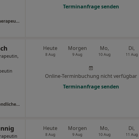
Terminanfrage senden
Praxis Kathrin Henning Psycholog. Psychotherapeutin
ich
Heute
Morgen
Mo,
Di,
8 Aug
9 Aug
10 Aug
11 Aug
rapeutin,
peutin
Online-Terminbuchung nicht verfügbar
Terminanfrage senden
Praxis Silke Köhler-Fallnich Kinder- und Jugendlichenpsychotherapeutin
ennig
Heute
Morgen
Mo,
Di,
8 Aug
9 Aug
10 Aug
11 Aug
rapeutin