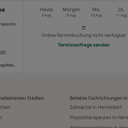
ne
Heute
Morgen
Mo,
Di,
8 Aug
9 Aug
10 Aug
11 Aug
rapeutin
Online-Terminbuchung nicht verfügbar
Terminanfrage senden
gle
Praxis Simone Szakinnis-Braun Psycholog. Psychotherapeutin
beliebtesten Städten
Beliebte Fachrichtungen i
nchen
Zahnärzte in Hermsdorf
n
Physiotherapeuten in Her
Allgemeinmediziner in He