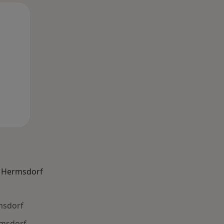
Mi,
Do,
Fr,
12 Aug
13 Aug
14 Aug
n Hermsdorf
msdorf
rmsdorf