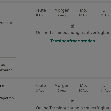
Heute
Morgen
Mo,
Di,
8 Aug
9 Aug
10 Aug
11 Aug
erapeut
n
Online-Terminbuchung nicht verfügbar
Terminanfrage senden
aps
Praxis Peter Hengelhaupt Psycholog. Psychotherapeut
in
Heute
Morgen
Mo,
Di,
8 Aug
9 Aug
10 Aug
11 Aug
rapeutin
Online-Terminbuchung nicht verfügbar