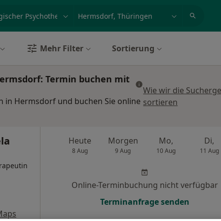
et, Erkrankung, Name
z.B. Berlin
Mehr Filter
Sortierung
Hermsdorf: Termin buchen mit
Wie wir die Sucherg
n in Hermsdorf und buchen Sie online
sortieren
ela
Heute
Morgen
Mo,
Di,
8 Aug
9 Aug
10 Aug
11 Aug
rapeutin
Online-Terminbuchung nicht verfügbar
Terminanfrage senden
Maps