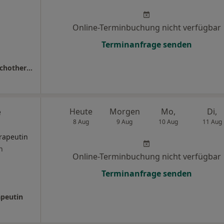
Online-Terminbuchung nicht verfügbar
Terminanfrage senden
Praxis Dr.phil. Heike Pfennig Psycholog. Psychotherapeutin
e
Heute
Morgen
Mo,
Di,
8 Aug
9 Aug
10 Aug
11 Aug
rapeutin
n
Online-Terminbuchung nicht verfügbar
Terminanfrage senden
apeutin