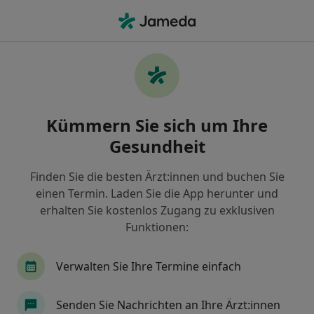
Ha
Psychologischer Psychotherapeut • Kirkel, Saarland
Filter & Sortierung
• 1
Zu Google Map
Empfohlene Psychologische
Kümmern Sie sich um Ihre
Psychotherapeuten für Gesetzlich
versichert in Kirkel
Gesundheit
Wie wir die Suchergebnisse sortieren
Finden Sie die besten Ärzt:innen und buchen Sie
einen Termin. Laden Sie die App herunter und
erhalten Sie kostenlos Zugang zu exklusiven
Funktionen:
Verwalten Sie Ihre Termine einfach
Senden Sie Nachrichten an Ihre Ärzt:innen
Dipl.-Psych. Timo Geble