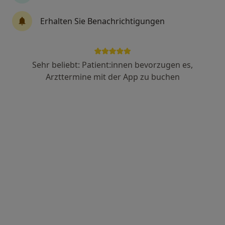
Psychologischer Psychotherapeut, Psychologe
Erhalten Sie Benachrichtigungen
32 Bewertungen
Rathausstr. 24, Waldmohr
•
Zu Google Maps
Praxis Timo Geble
Sehr beliebt: Patient:innen bevorzugen es,
Arzttermine mit der App zu buchen
Dieser Arzt bzw. diese Ärztin bietet keine Online-Terminbuchung an diesem Standort an.
Terminanfrage senden
M.Sc. Psych. Franziska Schmitt