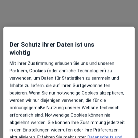
Praxis Dr. Günther Lehnert
Dieser Arzt bzw. diese Ärztin bietet keine Online-Terminbuchung an diesem Standort an.
Terminanfrage senden
Der Schutz ihrer Daten ist uns
wichtig
Mit Ihrer Zustimmung erlauben Sie uns und unseren
Partnern, Cookies (oder ähnliche Technologien) zu
verwenden, um Daten für Statistiken zu sammeln und
Inhalte zu liefern, die auf Ihren Surfgewohnheiten
basieren. Wenn Sie nur notwendige Cookies akzeptieren,
Dipl.-Psych. Matthias Kuhl
werden wir nur diejenigen verwenden, die für die
Psychologischer Psychotherapeut
ordnungsgemäße Nutzung unserer Website technisch
12 Bewertungen
erforderlich sind. Notwendige Cookies können nie
abgelehnt werden. Sie können Ihre Zustimmung jederzeit
in den Einstellungen widerrufen oder Ihre Präferenzen
Adresse 1
Adresse 2
aktualisieren. Erfahren Sie mehr unter
Datenschutz und