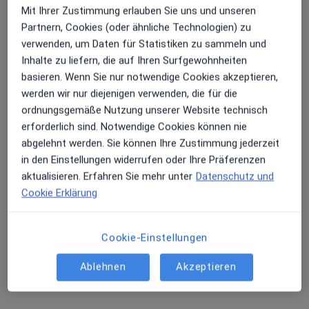
Mit Ihrer Zustimmung erlauben Sie uns und unseren
Diese Ärzte und Heilberufler befinden sich
Partnern, Cookies (oder ähnliche Technologien) zu
außerhalb von Amberg, Bayern in Gebieten nahe
verwenden, um Daten für Statistiken zu sammeln und
Ihrer Suche.
Inhalte zu liefern, die auf Ihren Surfgewohnheiten
basieren. Wenn Sie nur notwendige Cookies akzeptieren,
werden wir nur diejenigen verwenden, die für die
ordnungsgemäße Nutzung unserer Website technisch
erforderlich sind. Notwendige Cookies können nie
abgelehnt werden. Sie können Ihre Zustimmung jederzeit
in den Einstellungen widerrufen oder Ihre Präferenzen
aktualisieren. Erfahren Sie mehr unter
Datenschutz und
Cookie Erklärung
Dr. med. Sebastian Lins
Radiologe, Nuklearmediziner
103 Bewertungen
Cookie-Einstellungen
Ablehnen
Akzeptieren
Adresse
Videosprechstunde