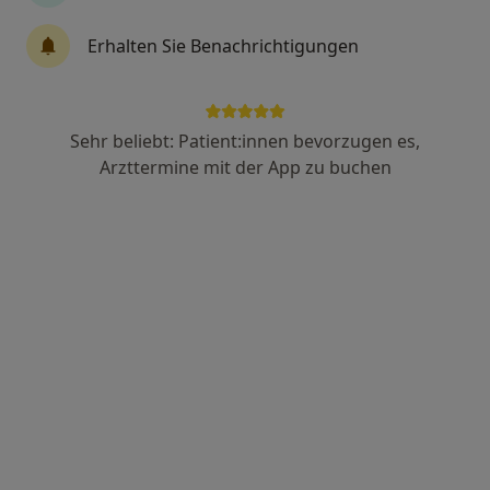
St. Anna Krankenhaus Abt. Radiologie
Erhalten Sie Benachrichtigungen
Fachabteilung
Radiologie
1 Bewertung
Sehr beliebt: Patient:innen bevorzugen es,
Zu Google
Arzttermine mit der App zu buchen
Krankenhausstr. 16, Sulzbach-Rosenberg
•
Maps
St. Anna Krankenhaus Abt. Radiologie
Keine Online-Terminbuchung über jameda verfügbar
Profil anzeigen