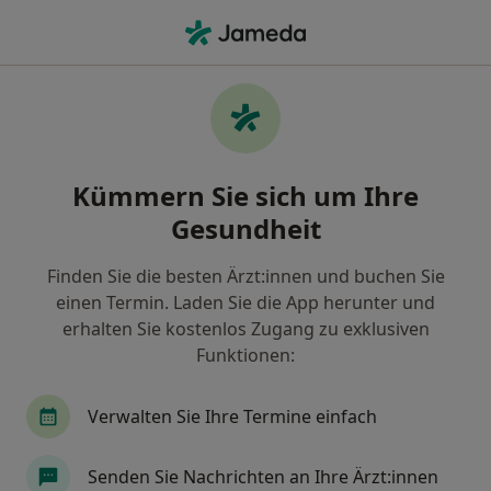
Ha
Radiologe • Amberg, Bayern
Filter & Sortierung
Zu Google Maps
Radiologe in Amberg: Termin buchen mit
Kümmern Sie sich um Ihre
jameda
Gesundheit
Finden Sie Radiologen in Amberg und buchen Sie
online ohne zusätzliche Kosten.
Finden Sie die besten Ärzt:innen und buchen Sie
Wie wir die Suchergebnisse sortieren
einen Termin. Laden Sie die App herunter und
erhalten Sie kostenlos Zugang zu exklusiven
Funktionen:
Verwalten Sie Ihre Termine einfach
Senden Sie Nachrichten an Ihre Ärzt:innen