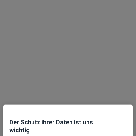
Dieter Herrneder
·
Mehr
Radiologe, Nuklearmediziner
Adresse 1
Adresse 2
Zu Google
Krankenhausstr. 16, Sulzbach-Rosenberg
•
Maps
Praxis Dr.Dieter Herrneder Facharzt für Radiologie
Dieser Arzt bzw. diese Ärztin bietet keine Online-Terminbuchung an diesem Standort an.
Terminanfrage senden
Der Schutz ihrer Daten ist uns
wichtig
Ärzte und Heilberufler verfügbar