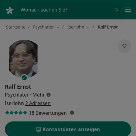
Ha
Wonach suchen Sie?
Startseite
Psychiater
Iserlohn
Ralf Ernst
Stadt ändern
Stadt ändern
Ralf Ernst
über Spezialisierungen
Psychiater
·
Mehr
Iserlohn
2 Adressen
18 Bewertungen
Kontaktdaten anzeigen