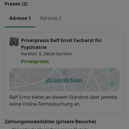
Praxen (2)
Adresse 1
Adresse 2
Privatpraxis Ralf Ernst Facharzt für
Psychiatrie
Hardtstr. 8,
58636
Iserlohn
Privatpraxis
Zu Google Maps
öffnet in einer neuen Registe
Verfügbarkeit
Ralf Ernst bietet an diesem Standort über Jameda
keine Online-Terminbuchung an
Zahlungsmodalitäten (private Besuche)