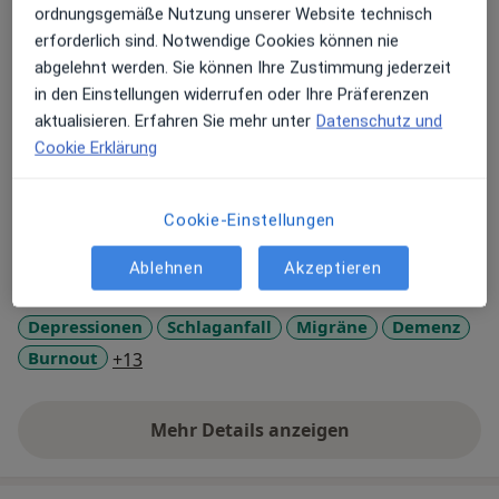
Sonstige Informationen über mich
ordnungsgemäße Nutzung unserer Website technisch
Das Gebäude, in welchem ich Sie behandele, ist ein
erforderlich sind. Notwendige Cookies können nie
ausgewiesenes Baudenkmal und in der Broschüre
abgelehnt werden. Sie können Ihre Zustimmung jederzeit
"Architektur im Fokus" ausgezeichnet. Es bietet ein
in den Einstellungen widerrufen oder Ihre Präferenzen
besonderes stilvolles und exklusives Milieu für Ihre
aktualisieren. Erfahren Sie mehr unter
Datenschutz und
Behandlung.
Cookie Erklärung
Über mich
mehr
Cookie-Einstellungen
Weiterbildungen und Tätigkeitsschwerpunkte
Psychotherapie
Ablehnen
Akzeptieren
Hauptsächlich behandelte Krankheiten
Depressionen
Schlaganfall
Migräne
Demenz
a11y_sr_more_diseases
Burnout
+13
Mehr Details anzeigen
über Erfahrungen