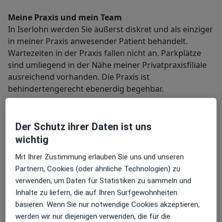
Meine Praxis und mein Team
In Iserlohn werden Sie äußerst diskret und als einziger
in meiner Praxis anwesender Patient behandelt.
Wartezeiten in der Praxis fallen nicht an. Parkplätze
sind umliegend in der Nähe meiner Privatpraxisfiliale
ausreichend vorhanden. Die Praxis ist
behindertengerecht ebenerdig begehbar.
Mein weiteres Leistungs­spektrum
Der Schutz ihrer Daten ist uns
Es können als Besonderheit per App für
wichtig
Privatversicherte für meine Privatpraxisfiliale
Hardtstraße 8 in 58636 Iserlohn Termine online
Mit Ihrer Zustimmung erlauben Sie uns und unseren
vereinbart werden - das bedeutet für Sie keine Telefon
Partnern, Cookies (oder ähnliche Technologien) zu
- Warteschlangen und sofortige Erreichbarkeit. Ggf.
verwenden, um Daten für Statistiken zu sammeln und
rufe ich Sie zur genauen Terminabsprache zurück.
Inhalte zu liefern, die auf Ihren Surfgewohnheiten
basieren. Wenn Sie nur notwendige Cookies akzeptieren,
werden wir nur diejenigen verwenden, die für die