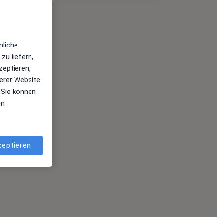
nliche
zu liefern,
zeptieren,
erer Website
 Sie können
en
zeptieren