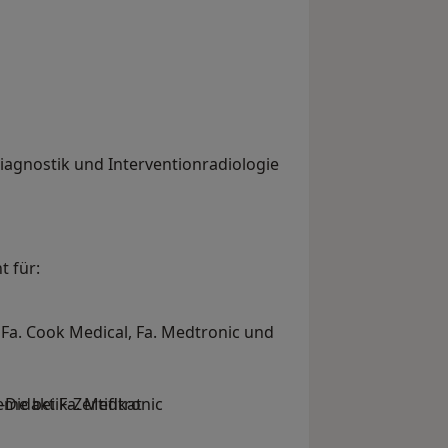
agnostik und Interventionradiologie
t für:
Fa. Cook Medical, Fa. Medtronic und
idaktik-Zertifikat
eme bei Fa. Medtronic