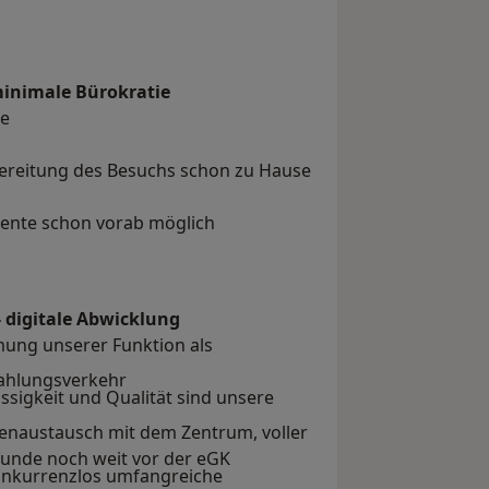
inimale Bürokratie
ne
ereitung des Besuchs schon zu Hause
mente schon vorab möglich
 digitale Abwicklung
ung unserer Funktion als
 Zahlungsverkehr
ässigkeit und Qualität sind unsere
naustausch mit dem Zentrum, voller
efunde noch weit vor der eGK
konkurrenzlos umfangreiche