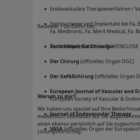
Endovaskuläre Therapieverfahren / V
Stentsysteme und Implantate bei Fa. Be
Reviewer / Co-Editor bei:
Fa. Medtronic, Fa. Merit Medical, Fa. 
Radiofrequenzablation Fa. VENCLOSE
Zentralblatt für Chirurgie
Der Chirurg
(offizielles Organ DGC)
Der Gefäßchirurg
(offizielles Organ 
European Journal of Vascular and E
Warum zu mir?
European Society of Vascular & Endov
Wir haben uns speziell auf Ihre Bedürfnisse
Journal of Endovascular Therapy
medizinisch individuell auf Sie abgestimm
einen ebenso persönlich auf Sie zugesch
VASA
(offizielles Organ der Europäis
Lösungsvorschlag.