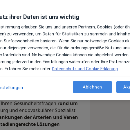
tz ihrer Daten ist uns wichtig
Top 5
Top 10
Juni 2022
Juni 2022
Zustimmung erlauben Sie uns und unseren Partnern, Cookies (oder äh
en) zu verwenden, um Daten für Statistiken zu sammeln und Inhalte 
ren Surfgewohnheiten basieren. Wenn Sie nur notwendige Cookies ak
 nur diejenigen verwenden, die für die ordnungsgemäße Nutzung uns
erforderlich sind. Notwendige Cookies können nie abgelehnt werden.
raxis informieren möchten.
mmung jederzeit in den Einstellungen widerrufen oder Ihre Präferenz
en. Erfahren Sie mehr unter
Datenschutz und Cookie Erklärung
ch habe mich in Starnberg
Ablehnen
Ak
nstellungen
n Ihren Gesundheitsfragen
rund um
rurg und endovaskulärer Spezialist
ankungen der Arterien und Venen
 stadiengerechte Lösungen