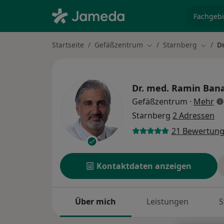
Fachgebi
Startseite
Gefäßzentrum
Starnberg
D
Stadt ändern
Stadt 
Dr. med.
Ramin Bana
üb
Gefäßzentrum
·
Mehr
Starnberg
2 Adressen
21 Bewertun
Kontaktdaten anzeigen
Über mich
Leistungen
S