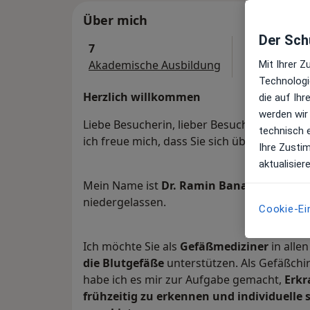
Über mich
Der Schu
7
Akademische Ausbildung
Mit Ihrer 
Technologi
Herzlich willkommen
die auf Ih
werden wir
Liebe Besucherin, lieber Besucher,
technisch 
ich freue mich, dass Sie sich über meine P
Ihre Zusti
aktualisier
Mein Name ist
Dr. Ramin Banafsche
und i
niedergelassen.
Cookie-Ei
Ich möchte Sie als
Gefäßmediziner
in alle
die Blutgefäße
unterstützen. Als Gefäßchi
habe ich es mir zur Aufgabe gemacht,
Erkr
frühzeitig zu erkennen und individuelle