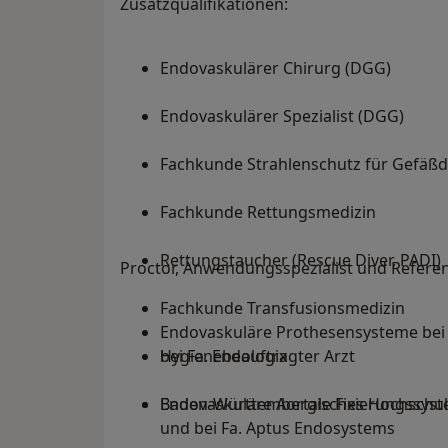
Zusatzqualifikationen:
Endovaskulärer Chirurg (DGG)
Endovaskulärer Spezialist (DGG)
Fachkunde Strahlenschutz für Gefäßdi
Fachkunde Rettungsmedizin
Rettungstaucher (Rescue Diver, PADI)
Proctor, Anwendungsspezialist und Referen
Fachkunde Transfusionsmedizin
Endovaskuläre Prothesensysteme bei 
Hygienebeauftragter Arzt
bei Fa. Endologix
Baden-Württembergisches Hochschul-D
Endovaskuläre Aortale Fixierungssyst
und bei Fa. Aptus Endosystems