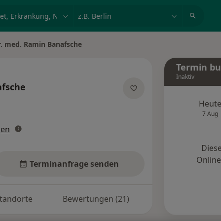
et, Erkrankung, Name
z.B. Berlin
r. med. Ramin Banafsche
ändern
Termin b
Inaktiv
fsche
er Spezialisierungen
Heut
7 Aug
gen
Diese
Onlin
Terminanfrage senden
tandorte
Bewertungen (21)