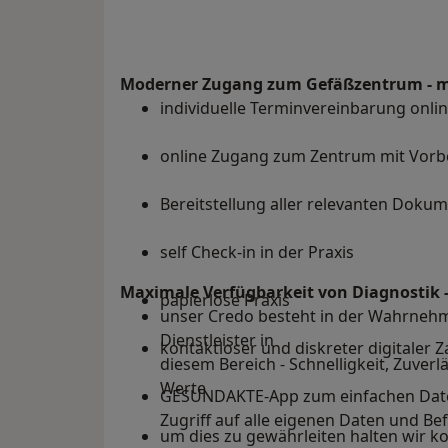
Moderner Zugang zum Gefäßzentrum - m
individuelle Terminvereinbarung onli
online Zugang zum Zentrum mit Vorb
Bereitstellung aller relevanten Doku
self Check-in in der Praxis
Maximale Verfügbarkeit von Diagnostik -
papierlose Praxis
unser Credo besteht in der Wahrnehm
Dienstleister in
kontaktloser und diskreter digitaler
diesem Bereich - Schnelligkeit, Zuverl
Werte
GESUNDAKTE-App zum einfachen Date
Zugriff auf alle eigenen Daten und B
um dies zu gewährleiten halten wir 