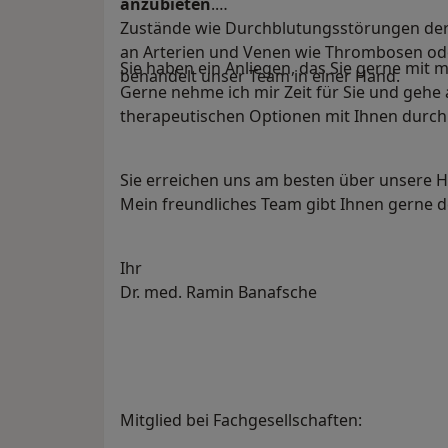
anzubieten
.
Zustände wie Durchblutungsstörungen der
an Arterien und Venen wie Thrombosen od
Sie haben ein Anliegen, das Sie gerne mit
behandelt unser Team in einer Hand.
Gerne nehme ich mir Zeit für Sie und gehe 
therapeutischen Optionen mit Ihnen durch
Sie erreichen uns am besten über unsere
Mein freundliches Team gibt Ihnen gerne 
Ihr
Dr. med. Ramin Banafsche
Mitglied bei Fachgesellschaften: