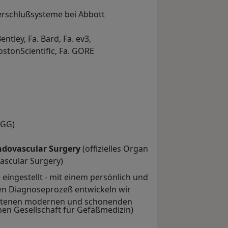
erschlußsysteme bei Abbott
ntley, Fa. Bard, Fa. ev3,
BostonScientific, Fa. GORE
DGG)
ndovascular Surgery
(offizielles Organ
ascular Surgery)
 eingestellt - mit einem persönlich und
ten Diagnoseprozeß entwickeln wir
nittenen modernen und schonenden
chen Gesellschaft für Gefäßmedizin)