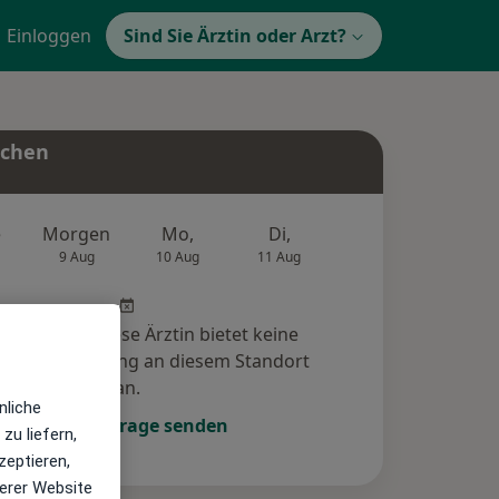
Einloggen
Sind Sie Ärztin oder Arzt?
uchen
e
Morgen
Mo,
Di,
Mi,
Do,
9 Aug
10 Aug
11 Aug
12 Aug
13 Au
r Arzt bzw. diese Ärztin bietet keine
e-Terminbuchung an diesem Standort
an.
nliche
Terminanfrage senden
zu liefern,
zeptieren,
erer Website