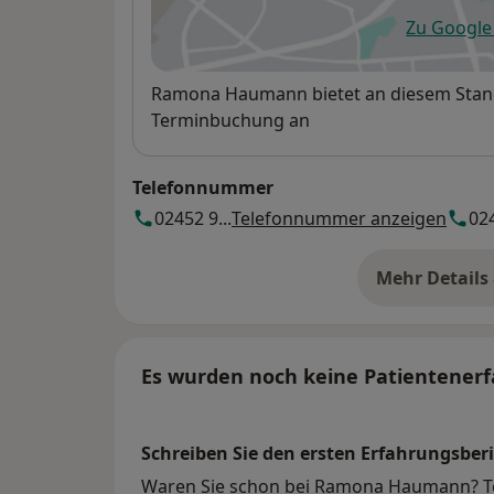
Zu Googl
öf
Verfügbarkeit
Ramona Haumann bietet an diesem Stand
Terminbuchung an
Telefonnummer
02452 9...
Telefonnummer anzeigen
024
Mehr Details
üb
Es wurden noch keine Patientenerf
Schreiben Sie den ersten Erfahrungsberi
Waren Sie schon bei Ramona Haumann? Tei