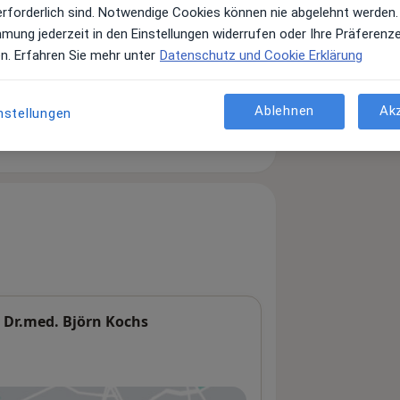
erforderlich sind. Notwendige Cookies können nie abgelehnt werden.
mmung jederzeit in den Einstellungen widerrufen oder Ihre Präferenz
en. Erfahren Sie mehr unter
Datenschutz und Cookie Erklärung
Leistungen und Kosten
e Informationen über Leistungen
ügt.
Ablehnen
Ak
nstellungen
d Dr.med. Björn Kochs