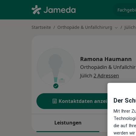
Fachgebi
Startseite
Orthopäde & Unfallchirurg
Jülich
Stadt änd
Ramona Haumann
Orthopädin & Unfallchir
Jülich
2 Adressen
Der Schu
Kontaktdaten anzeigen
Mit Ihrer 
Technologi
Leistungen
Standor
die auf Ih
werden wir