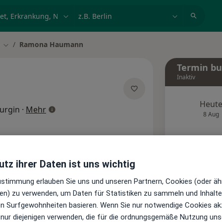
et, Erkrankung, Name
z.B. Berlin
Ramona Haumann
ern
Stadt ändern
Termin b
Inaktiv
Heut
über Spezialisierungen
urgin
·
Mehr
8 Aug
Diese
Onlin
tz ihrer Daten ist uns wichtig
Terminanfrage senden
Zustimmung erlauben Sie uns und unseren Partnern, Cookies (oder äh
en) zu verwenden, um Daten für Statistiken zu sammeln und Inhalte 
te
Bewertungen
ren Surfgewohnheiten basieren. Wenn Sie nur notwendige Cookies ak
 nur diejenigen verwenden, die für die ordnungsgemäße Nutzung uns