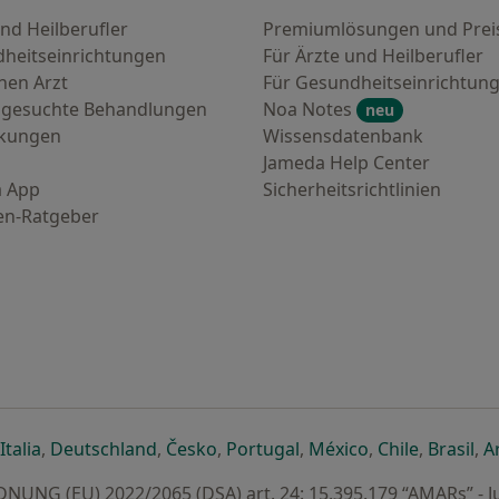
nd Heilberufler
Premiumlösungen und Prei
heitseinrichtungen
Für Ärzte und Heilberufler
nen Arzt
Für Gesundheitseinrichtun
 gesuchte Behandlungen
Noa Notes
neu
nkungen
Wissensdatenbank
Jameda Help Center
 App
Sicherheitsrichtlinien
en-Ratgeber
euen Registerkarte
 einer neuen Registerkarte
ffnet in einer neuen Registerkarte
öffnet in einer neuen Registerkarte
öffnet in einer neuen Registerkarte
öffnet in einer neuen Registerkar
öffnet in einer neuen R
öffnet in einer
öffnet in
öff
Italia
,
Deutschland
,
Česko
,
Portugal
,
México
,
Chile
,
Brasil
,
A
UNG (EU) 2022/2065 (DSA) art. 24: 15.395.179 “AMARs” - J