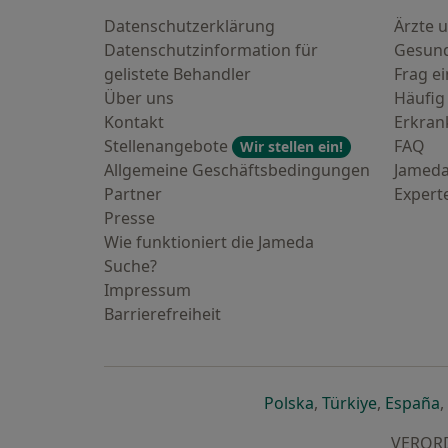
Datenschutzerklärung
Ärzte u
Datenschutzinformation für
Gesund
gelistete Behandler
Frag ei
Über uns
Häufig
Kontakt
Erkra
Stellenangebote
FAQ
Wir stellen ein!
Allgemeine Geschäftsbedingungen
Jameda
Partner
Expert
Presse
Wie funktioniert die Jameda
Suche?
Impressum
Barrierefreiheit
öffnet in einer n
öffnet in
ö
Polska
,
Türkiye
,
España
,
VERORDN