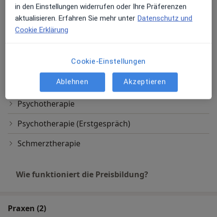
Hypnose
in den Einstellungen widerrufen oder Ihre Präferenzen
aktualisieren. Erfahren Sie mehr unter
Datenschutz und
Hypnosetherapie
Cookie Erklärung
Kontrolle / Nachsorge
Cookie-Einstellungen
Neuraltherapie
Ablehnen
Akzeptieren
Osteopathie
Psychotherapie
Psychotherapie (Erstgespräch)
Schmerztherapie
Wie funktioniert die Preisbildung?
Praxen (2)