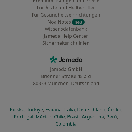
Premiumlösungen und Preise
Für Ärzte und Heilberufler
Für Gesundheitseinrichtungen
Noa Notes
neu
Wissensdatenbank
Jameda Help Center
Sicherheitsrichtlinien
Kontakt
Jameda - Startseite
Jameda GmbH
Brienner Straße 45 a-d
80333 München, Deutschland
öffnet in einer neuen Registerkarte
öffnet in einer neuen Registerkarte
öffnet in einer neuen Registerk
öffnet in einer neuen Reg
öffnet in ei
öffn
Polska
,
Türkiye
,
España
,
Italia
,
Deutschland
,
Česko
,
öffnet in einer neuen Registerkarte
öffnet in einer neuen Registerkarte
öffnet in einer neuen Register
öffnet in einer neuen R
öffnet in ei
öffnet
Portugal
,
México
,
Chile
,
Brasil
,
Argentina
,
Perú
,
öffnet in einer neuen Re
Colombia