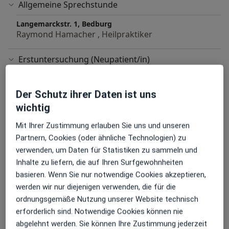
Allgemeine Sprechstunde
Langemarckstr. 1, Bedburg
Raymond Hamacher , Heilpraktiker
Erstuntersuchung (Neupatient/in)
Langemarckstr. 1, Bedburg
Raymond Hamacher , Heilpraktiker
Der Schutz ihrer Daten ist uns
wichtig
Andere Leistungen
Mit Ihrer Zustimmung erlauben Sie uns und unseren
Akupunktur
Partnern, Cookies (oder ähnliche Technologien) zu
Allergie- & Schmerztherapie
verwenden, um Daten für Statistiken zu sammeln und
Inhalte zu liefern, die auf Ihren Surfgewohnheiten
Behandlung von akuten Beschwerden/Schmerzen
basieren. Wenn Sie nur notwendige Cookies akzeptieren,
werden wir nur diejenigen verwenden, die für die
Chiropraktik / Wirbelsäulenbeschwerden
ordnungsgemäße Nutzung unserer Website technisch
erforderlich sind. Notwendige Cookies können nie
Homöopathie
abgelehnt werden. Sie können Ihre Zustimmung jederzeit