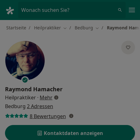
Ha
Wonach suchen Sie?
Startseite
Heilpraktiker
Bedburg
Raymond Hama
Stadt ändern
Stadt ändern
Raymond Hamacher
über Spezialisierungen
Heilpraktiker
·
Mehr
Bedburg
2 Adressen
8 Bewertungen
Kontaktdaten anzeigen