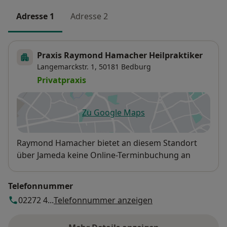
Adresse 1
Adresse 2
Praxis Raymond Hamacher Heilpraktiker
Langemarckstr. 1,
50181
Bedburg
Privatpraxis
Zu Google Maps
öffnet in einer neuen Registe
Verfügbarkeit
Raymond Hamacher bietet an diesem Standort
über Jameda keine Online-Terminbuchung an
Telefonnummer
02272 4...
Telefonnummer anzeigen