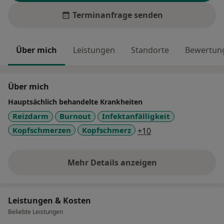
Terminanfrage senden
Über mich
Leistungen
Standorte
Bewertung
Über mich
Hauptsächlich behandelte Krankheiten
Reizdarm
Burnout
Infektanfälligkeit
a11y_sr_more_dise
Kopfschmerzen
Kopfschmerz
+10
Mehr Details anzeigen
über Erfahrungen
Leistungen & Kosten
Beliebte Leistungen