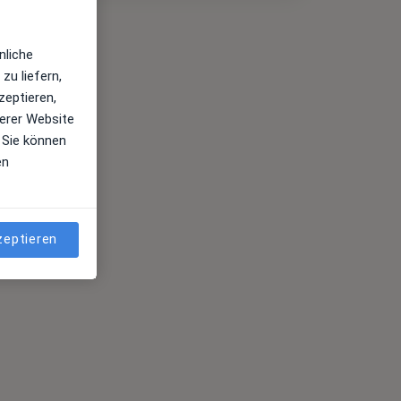
nliche
zu liefern,
zeptieren,
erer Website
 Sie können
en
zeptieren