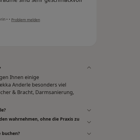
erin
•
•
Problem melden
?
igen Ihnen einige
kka Anderle besonders viel
scher & Bracht, Darmsanierung,
le?
nden wahrnehmen, ohne die Praxis zu
e buchen?