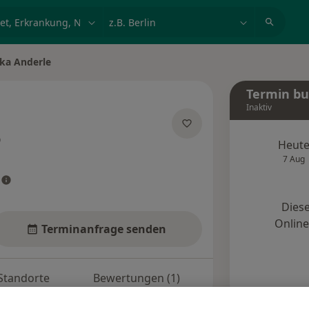
et, Erkrankung, Name
z.B. Berlin
ka Anderle
rn
Termin b
Inaktiv
er Spezialisierungen
Heut
7 Aug
Diese
Onlin
Terminanfrage senden
Standorte
Bewertungen (1)