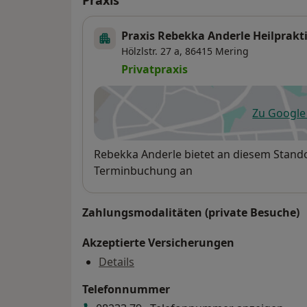
Praxis Rebekka Anderle Heilprakt
Hölzlstr. 27 a,
86415
Mering
Privatpraxis
Zu Googl
öf
Verfügbarkeit
Rebekka Anderle bietet an diesem Stando
Terminbuchung an
Zahlungsmodalitäten (private Besuche)
Akzeptierte Versicherungen
Details
Telefonnummer