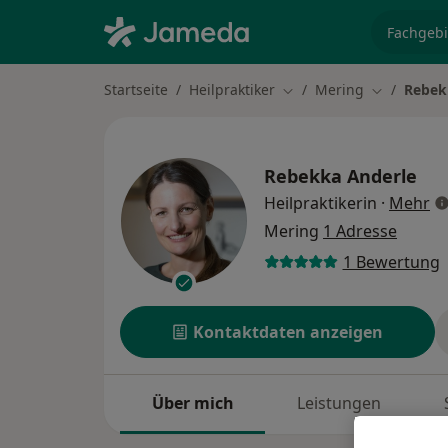
Fachgebi
Startseite
Heilpraktiker
Mering
Rebek
Stadt ändern
Stadt ände
Rebekka Anderle
üb
Heilpraktikerin
·
Mehr
Mering
1 Adresse
1 Bewertung
Kontaktdaten anzeigen
Über mich
Leistungen