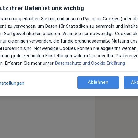
tz ihrer Daten ist uns wichtig
Zustimmung erlauben Sie uns und unseren Partnern, Cookies (oder äh
en) zu verwenden, um Daten für Statistiken zu sammeln und Inhalte 
he Symptome sind Zeichen dafür, dass
ren Surfgewohnheiten basieren. Wenn Sie nur notwendige Cookies ak
wicht geraten ist. Um das
 nur diejenigen verwenden, die für die ordnungsgemäße Nutzung uns
eine Symptombehandlung. Nicht nur der
erforderlich sind. Notwendige Cookies können nie abgelehnt werden.
he und die Lebensumstände müssen
mmung jederzeit in den Einstellungen widerrufen oder Ihre Präferenz
den und diese gezielt behandeln zu
en. Erfahren Sie mehr unter
Datenschutz und Cookie Erklärung
dlung ist die aktive Mitarbeit des
derung.
Ablehnen
Ak
nstellungen
ung
Reizdarm
Nackenschmerzen