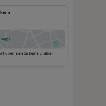
ikerin
e Maps
fnet in einer neuen Registerkarte
rt über Jameda keine Online-