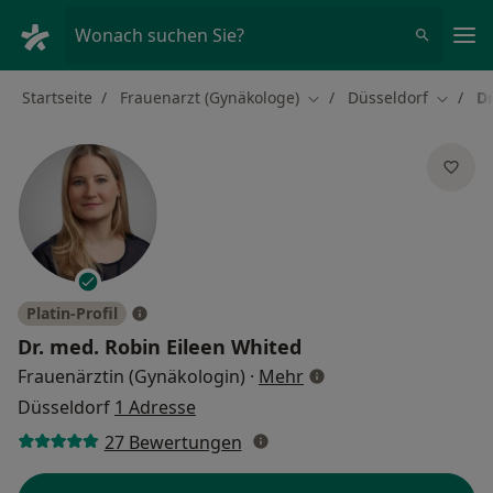
Ha
Wonach suchen Sie?
Startseite
Frauenarzt (Gynäkologe)
Düsseldorf
Dr
Stadt ändern
Stadt ä
Platin-Profil
Dr. med.
Robin Eileen Whited
über Spezialisierunge
Frauenärztin (Gynäkologin)
·
Mehr
Düsseldorf
1 Adresse
27 Bewertungen