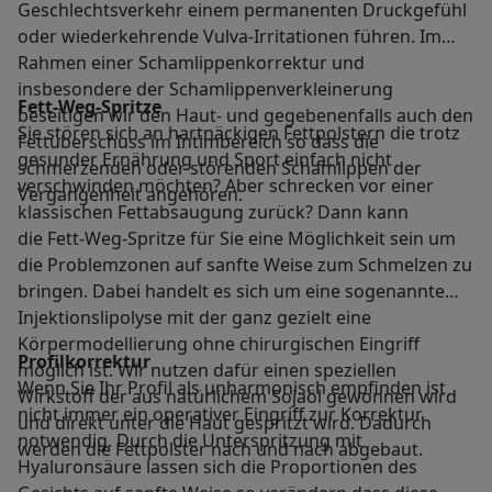
Geschlechtsverkehr einem permanenten Druckgefühl
oder wiederkehrende Vulva-Irritationen führen. Im
Rahmen einer Schamlippenkorrektur und
insbesondere der Schamlippenverkleinerung
Fett-Weg-Spritze
beseitigen wir den Haut- und gegebenenfalls auch den
Sie stören sich an hartnäckigen Fettpolstern die trotz
Fettüberschuss im Intimbereich so dass die
gesunder Ernährung und Sport einfach nicht
schmerzenden oder störenden Schamlippen der
verschwinden möchten? Aber schrecken vor einer
Vergangenheit angehören.
klassischen Fettabsaugung zurück? Dann kann
die Fett-Weg-Spritze für Sie eine Möglichkeit sein um
die Problemzonen auf sanfte Weise zum Schmelzen zu
bringen. Dabei handelt es sich um eine sogenannte
Injektionslipolyse mit der ganz gezielt eine
Körpermodellierung ohne chirurgischen Eingriff
Profilkorrektur
möglich ist. Wir nutzen dafür einen speziellen
Wenn Sie Ihr Profil als unharmonisch empfinden ist
Wirkstoff der aus natürlichem Sojaöl gewonnen wird
nicht immer ein operativer Eingriff zur Korrektur
und direkt unter die Haut gespritzt wird. Dadurch
notwendig. Durch die Unterspritzung mit
werden die Fettpolster nach und nach abgebaut.
Hyaluronsäure lassen sich die Proportionen des