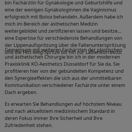
bin Fachärztin für Gynäkologie und Geburtshilfe und
eine der wenigen Gynäkologinnen die Vaginismus
erfolgreich mit Botox behandeln. Außerdem habe ich
mich im Bereich der ästhetischen Medizin
weitergebildet und zertifizieren lassen und besitze
eine Expertise für verschiedenste Behandlungen von
der Lippenaufspritzung über die Faltenunterspritzung
Gemeinsam mit weiteren Fachärzten der plastischen
und die Fett-Weg-Spritze bis hin zur Labienkorrektur.
und ästhetischen Chirurgie bin ich in der modernen
Praxisklinik KÖ-Aesthetics Düsseldorf für Sie da. Sie
profitieren hier von der gebündelten Kompetenz und
den Synergieeffekten die sich aus der unmittelbaren
Kommunikation verschiedener Fachärzte unter einem
Dach ergeben.
Es erwarten Sie Behandlungen auf höchstem Niveau
und nach aktuellstem medizinischem Standard in
deren Fokus immer Ihre Sicherheit und Ihre
Zufriedenheit stehen.