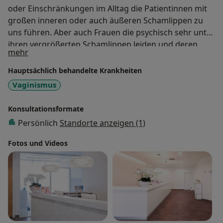
oder Einschränkungen im Alltag die Patientinnen mit
großen inneren oder auch äußeren Schamlippen zu
uns führen. Aber auch Frauen die psychisch sehr unter
ihren vergrößerten Schamlippen leiden und deren
Über mich
mehr
Selbstbewusstsein und nicht zuletzt auch das
Intimleben davon betroffen ist kommen zu uns. Wir
Hauptsächlich behandelte Krankheiten
bei KÖ-Aesthetics bieten Ihnen verschiedene
Vaginismus
Möglichkeiten der Labienkorrektur an. So können
beispielsweise faltige und unschön anzusehende
Konsultationsformate
innere und äußere Schamlippen mit Hyaluron
Persönlich
Standorte anzeigen (1)
unterspritzt werden um sie optisch zu verschönern.
Oder aber durch eine Absaugung von Fettgewebe und
Fotos und Videos
der Entfernung überschüssiger Haut eine
Verkleinerung der Schamlippen erzielt werden. Gerne
berate ich Sie diesbezüglich ganz individuell!