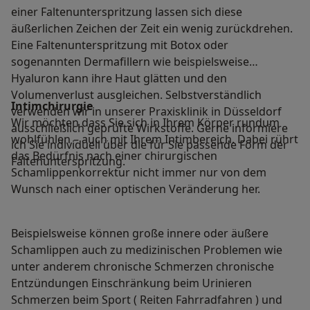
einer Faltenunterspritzung lassen sich diese
äußerlichen Zeichen der Zeit ein wenig zurückdrehen.
Eine Faltenunterspritzung mit Botox oder
sogenannten Dermafillern wie beispielsweise
Hyaluron kann ihre Haut glätten und den
Volumenverlust ausgleichen. Selbstverständlich
Intimchirurgie
verwenden wir in unserer Praxisklinik in Düsseldorf
Wir möchten dass Sie sich in Ihrem Körper rundum
ausschließlich geprüfte Wirkstoffe. Gerne informiere
wohlfühlen – auch mit Ihrem Intimbereich. Dabei rührt
ich Sie individuell über die für Sie passende Form der
das Bedürfnis nach einer chirurgischen
Faltenunterspritzung.
Schamlippenkorrektur nicht immer nur von dem
Wunsch nach einer optischen Veränderung her.
Beispielsweise können große innere oder äußere
Schamlippen auch zu medizinischen Problemen wie
unter anderem chronische Schmerzen chronische
Entzündungen Einschränkung beim Urinieren
Schmerzen beim Sport ( Reiten Fahrradfahren ) und