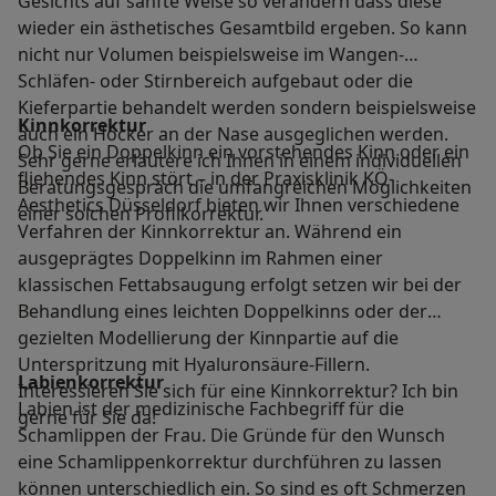
Gesichts auf sanfte Weise so verändern dass diese
wieder ein ästhetisches Gesamtbild ergeben. So kann
nicht nur Volumen beispielsweise im Wangen-
Schläfen- oder Stirnbereich aufgebaut oder die
Kieferpartie behandelt werden sondern beispielsweise
Kinnkorrektur
auch ein Höcker an der Nase ausgeglichen werden.
Ob Sie ein Doppelkinn ein vorstehendes Kinn oder ein
Sehr gerne erläutere ich Ihnen in einem individuellen
fliehendes Kinn stört – in der Praxisklinik KÖ-
Beratungsgespräch die umfangreichen Möglichkeiten
Aesthetics Düsseldorf bieten wir Ihnen verschiedene
einer solchen Profilkorrektur.
Verfahren der Kinnkorrektur an. Während ein
ausgeprägtes Doppelkinn im Rahmen einer
klassischen Fettabsaugung erfolgt setzen wir bei der
Behandlung eines leichten Doppelkinns oder der
gezielten Modellierung der Kinnpartie auf die
Unterspritzung mit Hyaluronsäure-Fillern.
Labienkorrektur
Interessieren Sie sich für eine Kinnkorrektur? Ich bin
Labien ist der medizinische Fachbegriff für die
gerne für Sie da!
Schamlippen der Frau. Die Gründe für den Wunsch
eine Schamlippenkorrektur durchführen zu lassen
können unterschiedlich ein. So sind es oft Schmerzen