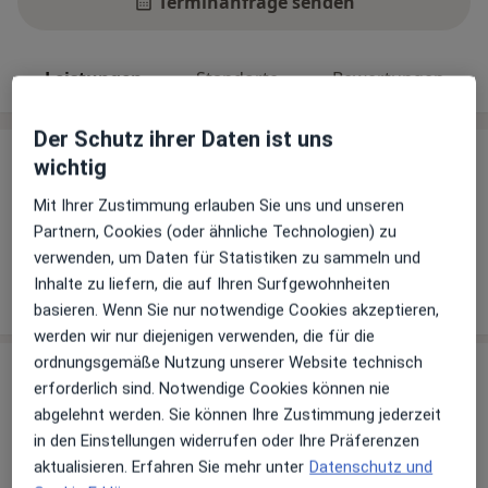
Terminanfrage senden
Leistungen
Standorte
Bewertungen
Der Schutz ihrer Daten ist uns
wichtig
Leistungen
Keine Informationen über Leistungen und Kosten
Mit Ihrer Zustimmung erlauben Sie uns und unseren
Partnern, Cookies (oder ähnliche Technologien) zu
Auf diesem Profil wurden noch keine Informationen
verwenden, um Daten für Statistiken zu sammeln und
über Leistungen hinzugefügt.
Inhalte zu liefern, die auf Ihren Surfgewohnheiten
basieren. Wenn Sie nur notwendige Cookies akzeptieren,
werden wir nur diejenigen verwenden, die für die
ordnungsgemäße Nutzung unserer Website technisch
Praxis
erforderlich sind. Notwendige Cookies können nie
abgelehnt werden. Sie können Ihre Zustimmung jederzeit
Praxis Rosemarie Hoevels Kinder- und
in den Einstellungen widerrufen oder Ihre Präferenzen
Jugendlichenpsychotherapeutin
aktualisieren. Erfahren Sie mehr unter
Datenschutz und
U 5 16,
Quadrate
, 68161
Mannheim