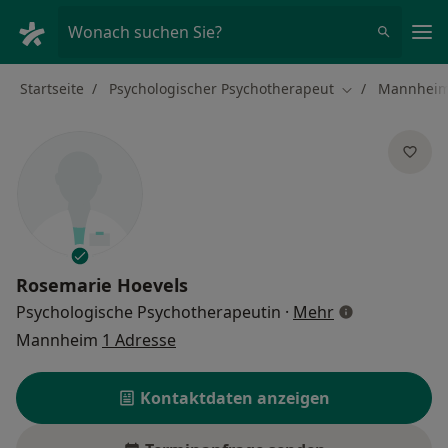
Ha
Wonach suchen Sie?
Startseite
Psychologischer Psychotherapeut
Mannhei
Stadt ändern
Rosemarie Hoevels
über Spezialis
Psychologische Psychotherapeutin
·
Mehr
Mannheim
1 Adresse
Kontaktdaten anzeigen