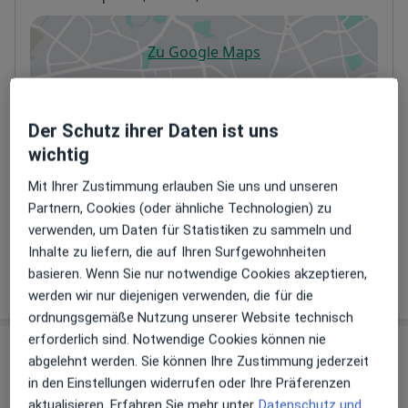
Zu Google Maps
öffnet in einer neuen Registe
Verfügbarkeit
Dipl.-Psych. Ruth Ulrike Ziegs bietet an diesem
Standort über Jameda keine Online-
Der Schutz ihrer Daten ist uns
Terminbuchung an
wichtig
Mit Ihrer Zustimmung erlauben Sie uns und unseren
Telefonnummer
Partnern, Cookies (oder ähnliche Technologien) zu
03382 99...
Telefonnummer anzeigen
verwenden, um Daten für Statistiken zu sammeln und
Inhalte zu liefern, die auf Ihren Surfgewohnheiten
basieren. Wenn Sie nur notwendige Cookies akzeptieren,
Mehr Details anzeigen
über die Adresse
werden wir nur diejenigen verwenden, die für die
ordnungsgemäße Nutzung unserer Website technisch
erforderlich sind. Notwendige Cookies können nie
Erfahrungen
abgelehnt werden. Sie können Ihre Zustimmung jederzeit
in den Einstellungen widerrufen oder Ihre Präferenzen
Bewerten
aktualisieren. Erfahren Sie mehr unter
Datenschutz und