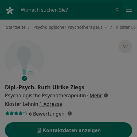
Ha
Wonach suchen Sie?
Startseite
Psychologischer Psychotherapeut
Kloster Le
Stadt ändern
Dipl.-Psych.
Ruth Ulrike Ziegs
über Spezialis
Psychologische Psychotherapeutin
·
Mehr
Kloster Lehnin
1 Adresse
6 Bewertungen
Kontaktdaten anzeigen