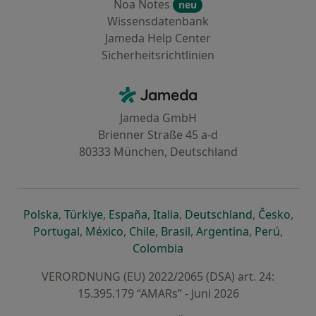
Noa Notes
neu
Wissensdatenbank
Jameda Help Center
Sicherheitsrichtlinien
Kontakt
Jameda - Startseite
Jameda GmbH
Brienner Straße 45 a-d
80333 München, Deutschland
öffnet in einer neuen Registerkarte
öffnet in einer neuen Registerkarte
öffnet in einer neuen Registerk
öffnet in einer neuen Reg
öffnet in ei
öffn
Polska
,
Türkiye
,
España
,
Italia
,
Deutschland
,
Česko
,
öffnet in einer neuen Registerkarte
öffnet in einer neuen Registerkarte
öffnet in einer neuen Register
öffnet in einer neuen R
öffnet in ei
öffnet
Portugal
,
México
,
Chile
,
Brasil
,
Argentina
,
Perú
,
öffnet in einer neuen Re
Colombia
VERORDNUNG (EU) 2022/2065 (DSA) art. 24:
15.395.179 “AMARs” - Juni 2026