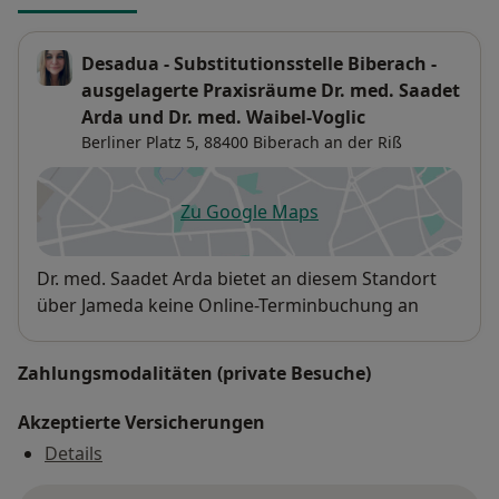
Desadua - Substitutionsstelle Biberach -
ausgelagerte Praxisräume Dr. med. Saadet
Arda und Dr. med. Waibel-Voglic
Berliner Platz 5,
88400
Biberach an der Riß
Zu Google Maps
öffnet in einer neuen Registe
Verfügbarkeit
Dr. med. Saadet Arda bietet an diesem Standort
über Jameda keine Online-Terminbuchung an
Zahlungsmodalitäten (private Besuche)
Akzeptierte Versicherungen
Details