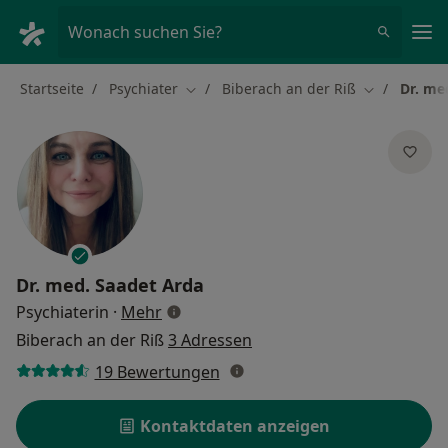
Ha
Wonach suchen Sie?
Startseite
Psychiater
Biberach an der Riß
Dr. me
Stadt ändern
Stadt änder
Dr. med.
Saadet Arda
über Spezialisierungen
Psychiaterin
·
Mehr
Biberach an der Riß
3 Adressen
19 Bewertungen
Kontaktdaten anzeigen