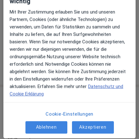
wichtig
Zahlungsmodalitäten (private Besuche)
Mit Ihrer Zustimmung erlauben Sie uns und unseren
Partnern, Cookies (oder ähnliche Technologien) zu
Akzeptierte Versicherungen
verwenden, um Daten für Statistiken zu sammeln und
Details
Inhalte zu liefern, die auf Ihren Surfgewohnheiten
basieren. Wenn Sie nur notwendige Cookies akzeptieren,
Telefonnummer
werden wir nur diejenigen verwenden, die für die
07307...
Telefonnummer anzeigen
ordnungsgemäße Nutzung unserer Website technisch
erforderlich sind. Notwendige Cookies können nie
Mehr Details anzeigen
abgelehnt werden. Sie können Ihre Zustimmung jederzeit
über die Adresse
in den Einstellungen widerrufen oder Ihre Präferenzen
aktualisieren. Erfahren Sie mehr unter
Datenschutz und
Cookie Erklärung
Erfahrungen
Bewerten
Cookie-Einstellungen
Ablehnen
Akzeptieren