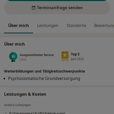
Terminanfrage senden
Über mich
Leistungen
Standorte
Bewertung
Über mich
Top 5
Juni 2022
Weiterbildungen und Tätigkeitsschwerpunkte
Psychosomatische Grundversorgung
Leistungen & Kosten
Andere Leistungen
Schwangerschaftsbetreuung