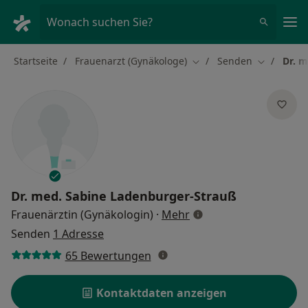
Ha
Wonach suchen Sie?
Startseite
Frauenarzt (Gynäkologe)
Senden
Dr. 
Stadt ändern
Stadt ände
Dr. med.
Sabine Ladenburger-Strauß
über Spezialisierunge
Frauenärztin (Gynäkologin)
·
Mehr
Senden
1 Adresse
65 Bewertungen
Kontaktdaten anzeigen