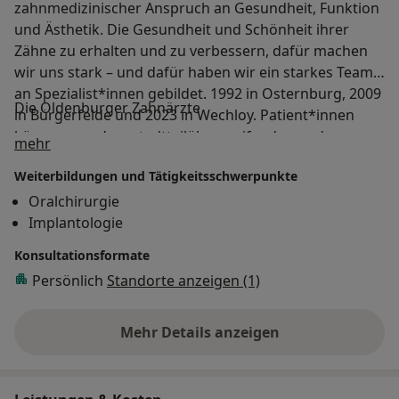
zahnmedizinischer Anspruch an Gesundheit, Funktion
und Ästhetik. Die Gesundheit und Schönheit ihrer
Zähne zu erhalten und zu verbessern, dafür machen
wir uns stark – und dafür haben wir ein starkes Team
an Spezialist*innen gebildet. 1992 in Osternburg, 2009
Die Oldenburger Zahnärzte
in Bürgerfelde und 2023 in Wechloy. Patient*innen
können von dem stadtteilübergreifenden und
Über mich
mehr
fachübergreifenden Wissen und Können des großen
Weiterbildungen und Tätigkeitsschwerpunkte
Ärzt*innenteams profitieren. Wir sind unter anderem
auf Behandlungen in Vollnarkose spezialisiert,
Oralchirurgie
verfügen über eine integrierte Praxis für
Implantologie
Kinderzahnheilkunde und kooperieren im Bereich
Konsultationsformate
Oralchirurgie mit Kolleg*innen aus anderen Praxen.
Persönlich
Standorte anzeigen (1)
Mehr Details anzeigen
über Erfahrungen