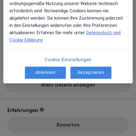
Sangeeta Pai bietet an diesem Standort über
ordnungsgemäße Nutzung unserer Website technisch
Jameda keine Online-Terminbuchung an
erforderlich sind. Notwendige Cookies können nie
abgelehnt werden. Sie können Ihre Zustimmung jederzeit
in den Einstellungen widerrufen oder Ihre Präferenzen
Zahlungsmodalitäten (private Besuche)
aktualisieren. Erfahren Sie mehr unter
Datenschutz und
Akzeptierte Versicherungen
Cookie Erklärung
Details
Telefonnummer
Cookie-Einstellungen
0441...
Telefonnummer anzeigen
Ablehnen
Akzeptieren
Mehr Details anzeigen
über die Adresse
Erfahrungen
Bewerten