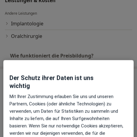
Leistungen & Kosten
Andere Leistungen
Implantologie
Oralchirurgie
Wie funktioniert die Preisbildung?
Praxis
Der Schutz ihrer Daten ist uns
wichtig
Die Oldenburger Zahnärzte Osternburg
Mit Ihrer Zustimmung erlauben Sie uns und unseren
Dragonerstr. 1,
26135
Oldenburg
Partnern, Cookies (oder ähnliche Technologien) zu
verwenden, um Daten für Statistiken zu sammeln und
Zu Google Maps
Inhalte zu liefern, die auf Ihren Surfgewohnheiten
öffnet in einer neuen Registe
basieren. Wenn Sie nur notwendige Cookies akzeptieren,
werden wir nur diejenigen verwenden, die für die
Verfügbarkeit