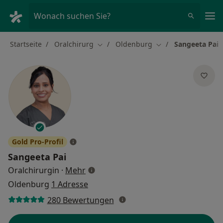
Ha
Wonach suchen Sie?
Startseite
Oralchirurg
Oldenburg
Sangeeta Pai
Stadt ändern
Stadt ändern
Gold Pro-Profil
Sangeeta Pai
über Spezialisierungen
Oralchirurgin
·
Mehr
Oldenburg
1 Adresse
280 Bewertungen