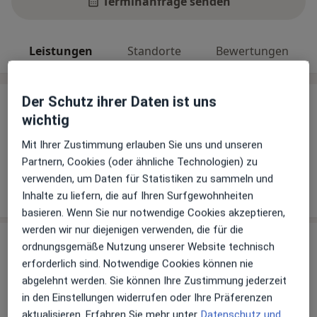
Terminanfrage senden
Leistungen
Standorte
Bewertungen
Der Schutz ihrer Daten ist uns
Leistungen
wichtig
Keine Informationen über Leistungen und Kosten
Mit Ihrer Zustimmung erlauben Sie uns und unseren
Auf diesem Profil wurden noch keine Informationen
Partnern, Cookies (oder ähnliche Technologien) zu
über Leistungen hinzugefügt.
verwenden, um Daten für Statistiken zu sammeln und
Inhalte zu liefern, die auf Ihren Surfgewohnheiten
basieren. Wenn Sie nur notwendige Cookies akzeptieren,
werden wir nur diejenigen verwenden, die für die
Sind Sie Dr. med. Stefan Schunk?
ordnungsgemäße Nutzung unserer Website technisch
Arzt-Info
erforderlich sind. Notwendige Cookies können nie
abgelehnt werden. Sie können Ihre Zustimmung jederzeit
Hinterlegen Sie kostenlos ein Portraitbild, Ihre
in den Einstellungen widerrufen oder Ihre Präferenzen
Sprechzeiten und Leistungen. Dadurch werden Sie
aktualisieren. Erfahren Sie mehr unter
Datenschutz und