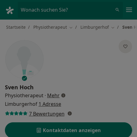
Ha
Wonach suchen Sie?
Startseite
Physiotherapeut
Limburgerhof
Sven 
Stadt ändern
Stadt änder
Sven Hoch
über Spezialisierungen
Physiotherapeut
·
Mehr
Limburgerhof
1 Adresse
7 Bewertungen
Kontaktdaten anzeigen