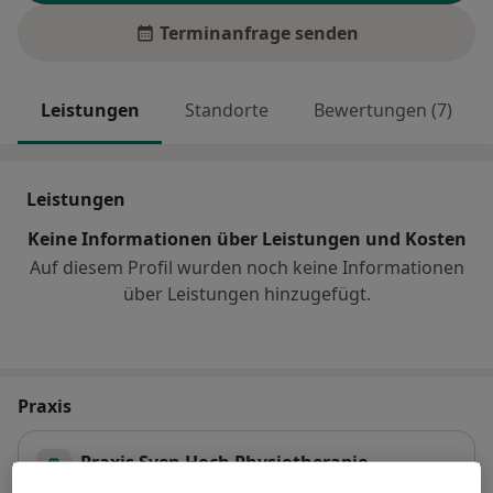
Terminanfrage senden
Leistungen
Standorte
Bewertungen (7)
Leistungen
Keine Informationen über Leistungen und Kosten
Auf diesem Profil wurden noch keine Informationen
über Leistungen hinzugefügt.
Praxis
Praxis Sven Hoch Physiotherapie
Burgunder Platz 7,
67117
Limburgerhof