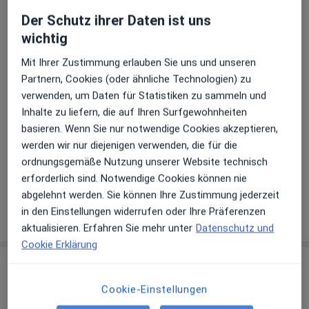
Der Schutz ihrer Daten ist uns
wichtig
Zu Google Maps
öffnet in einer neuen Registe
Mit Ihrer Zustimmung erlauben Sie uns und unseren
Verfügbarkeit
Partnern, Cookies (oder ähnliche Technologien) zu
Sven Hoch bietet an diesem Standort über Jameda
verwenden, um Daten für Statistiken zu sammeln und
keine Online-Terminbuchung an
Inhalte zu liefern, die auf Ihren Surfgewohnheiten
basieren. Wenn Sie nur notwendige Cookies akzeptieren,
Telefonnummer
werden wir nur diejenigen verwenden, die für die
06236 5...
Telefonnummer anzeigen
ordnungsgemäße Nutzung unserer Website technisch
06236 5...
Telefonnummer anzeigen
erforderlich sind. Notwendige Cookies können nie
abgelehnt werden. Sie können Ihre Zustimmung jederzeit
in den Einstellungen widerrufen oder Ihre Präferenzen
Mehr Details anzeigen
über die Adresse
aktualisieren. Erfahren Sie mehr unter
Datenschutz und
Cookie Erklärung
Erfahrungen
Cookie-Einstellungen
Bewerten