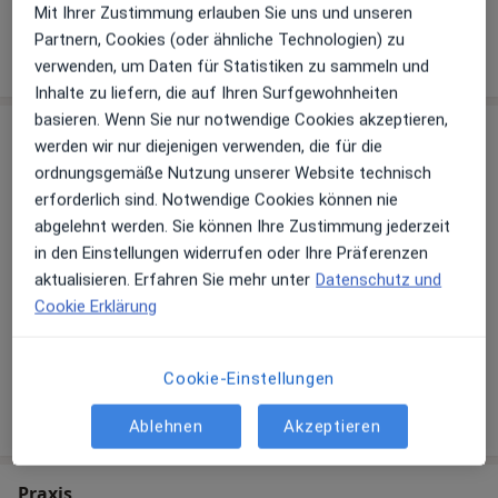
Mit Ihrer Zustimmung erlauben Sie uns und unseren
Partnern, Cookies (oder ähnliche Technologien) zu
Wie funktioniert die Preisbildung?
verwenden, um Daten für Statistiken zu sammeln und
Inhalte zu liefern, die auf Ihren Surfgewohnheiten
basieren. Wenn Sie nur notwendige Cookies akzeptieren,
Sind Sie Tessa Maxeiner?
Arzt-Info
werden wir nur diejenigen verwenden, die für die
ordnungsgemäße Nutzung unserer Website technisch
erforderlich sind. Notwendige Cookies können nie
Hinterlegen Sie kostenlos ein Portraitbild, Ihre
abgelehnt werden. Sie können Ihre Zustimmung jederzeit
Sprechzeiten und Leistungen. Dadurch werden Sie
in den Einstellungen widerrufen oder Ihre Präferenzen
besser gefunden. Lassen Sie sich außerdem bereits
aktualisieren. Erfahren Sie mehr unter
Datenschutz und
vor Veröffentlichung kostenfrei über neue
Cookie Erklärung
Patienten-Feedbacks per E-Mail informieren.
Cookie-Einstellungen
Jetzt als Arzt anmelden
Ablehnen
Akzeptieren
Praxis