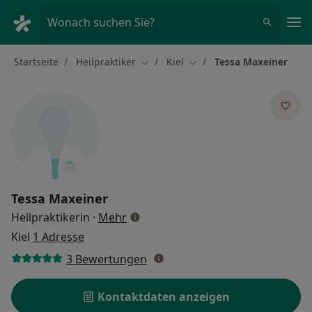
Ha
Wonach suchen Sie?
Startseite
Heilpraktiker
Kiel
Tessa Maxeiner
Stadt ändern
Stadt ändern
Tessa Maxeiner
über Spezialisierungen
Heilpraktikerin
·
Mehr
Kiel
1 Adresse
3 Bewertungen
Kontaktdaten anzeigen