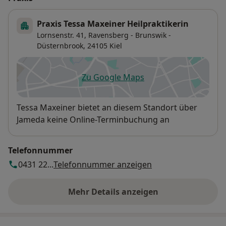
Praxis Tessa Maxeiner Heilpraktikerin
Lornsenstr. 41,
Ravensberg - Brunswik -
Düsternbrook
, 24105
Kiel
Zu Google Maps
öffnet in einer neuen Registe
Verfügbarkeit
Tessa Maxeiner bietet an diesem Standort über
Jameda keine Online-Terminbuchung an
Telefonnummer
0431 22...
Telefonnummer anzeigen
Mehr Details anzeigen
über die Adresse