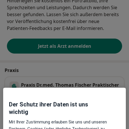
Hinterlegen Sie kostenlos ein Portraitbild, Ihre
Sprechzeiten und Leistungen. Dadurch werden Sie
besser gefunden. Lassen Sie sich außerdem bereits
vor Veröffentlichung kostenfrei über neue
Patienten-Feedbacks per E-Mail informieren.
Jetzt als Arzt anmelden
Praxis
Praxis Dr.med. Thomas Fischer Praktischer
Arzt
Bahnhofstr. 4 b,
85386
Eching
Der Schutz ihrer Daten ist uns
wichtig
Zu Google Maps
öffnet in einer neuen Registe
Mit Ihrer Zustimmung erlauben Sie uns und unseren
Partnern, Cookies (oder ähnliche Technologien) zu