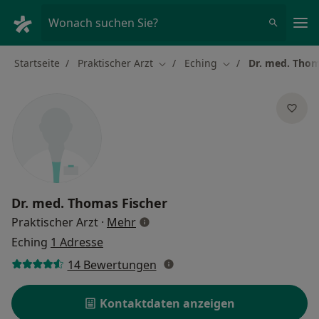
Ha
Wonach suchen Sie?
Startseite
Praktischer Arzt
Eching
Dr. med. Thom
Stadt ändern
Stadt ändern
Dr. med.
Thomas Fischer
über Spezialisierungen
Praktischer Arzt
·
Mehr
Eching
1 Adresse
14 Bewertungen
Kontaktdaten anzeigen