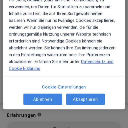
Verfügbarkeit
Dr. med. Thomas Fischer bietet an diesem
verwenden, um Daten für Statistiken zu sammeln und
Standort über Jameda keine Online-
Inhalte zu liefern, die auf Ihren Surfgewohnheiten
Terminbuchung an
basieren. Wenn Sie nur notwendige Cookies akzeptieren,
werden wir nur diejenigen verwenden, die für die
ordnungsgemäße Nutzung unserer Website technisch
Zahlungsmodalitäten (private Besuche)
erforderlich sind. Notwendige Cookies können nie
Akzeptierte Versicherungen
abgelehnt werden. Sie können Ihre Zustimmung jederzeit
in den Einstellungen widerrufen oder Ihre Präferenzen
Details
aktualisieren. Erfahren Sie mehr unter
Datenschutz und
Telefonnummer
Cookie Erklärung
089 31...
Telefonnummer anzeigen
Cookie-Einstellungen
Mehr Details anzeigen
über die Adresse
Ablehnen
Akzeptieren
Erfahrungen