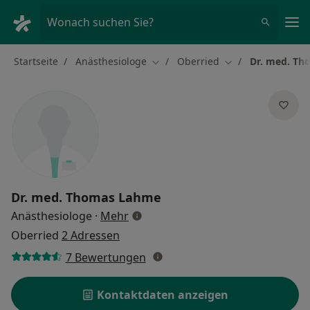
Ha
Wonach suchen Sie?
Startseite
Anästhesiologe
Oberried
Dr. med. T
Stadt ändern
Stadt ändern
Dr. med.
Thomas Lahme
über Spezialisierungen
Anästhesiologe
·
Mehr
Oberried
2 Adressen
7 Bewertungen
Kontaktdaten anzeigen