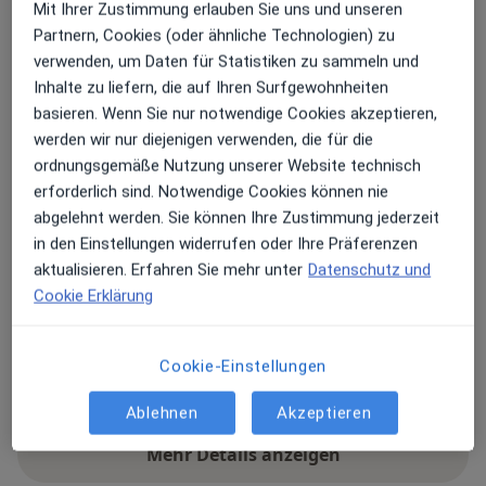
Mit Ihrer Zustimmung erlauben Sie uns und unseren
Zu Google Maps
Partnern, Cookies (oder ähnliche Technologien) zu
öffnet in einer neuen Registe
verwenden, um Daten für Statistiken zu sammeln und
Inhalte zu liefern, die auf Ihren Surfgewohnheiten
Verfügbarkeit
Dr. med. Thomas Lahme bietet an diesem
basieren. Wenn Sie nur notwendige Cookies akzeptieren,
Standort über Jameda keine Online-
werden wir nur diejenigen verwenden, die für die
Terminbuchung an
ordnungsgemäße Nutzung unserer Website technisch
erforderlich sind. Notwendige Cookies können nie
Zahlungsmodalitäten (private Besuche)
abgelehnt werden. Sie können Ihre Zustimmung jederzeit
in den Einstellungen widerrufen oder Ihre Präferenzen
Akzeptierte Versicherungen
aktualisieren. Erfahren Sie mehr unter
Datenschutz und
Details
Cookie Erklärung
Telefonnummer
Cookie-Einstellungen
01515 48...
Telefonnummer anzeigen
07661 90...
Telefonnummer anzeigen
Ablehnen
Akzeptieren
Mehr Details anzeigen
über die Adresse