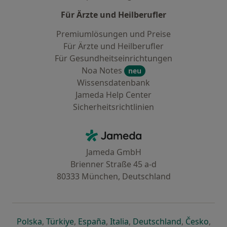
Für Ärzte und Heilberufler
Premiumlösungen und Preise
Für Ärzte und Heilberufler
Für Gesundheitseinrichtungen
Noa Notes
neu
Wissensdatenbank
Jameda Help Center
Sicherheitsrichtlinien
Kontakt
Jameda - Startseite
Jameda GmbH
Brienner Straße 45 a-d
80333 München, Deutschland
öffnet in einer neuen Registerkarte
öffnet in einer neuen Registerkarte
öffnet in einer neuen Registerk
öffnet in einer neuen Reg
öffnet in ei
öffn
Polska
,
Türkiye
,
España
,
Italia
,
Deutschland
,
Česko
,