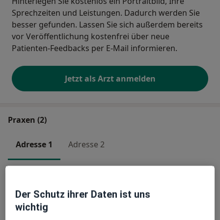
Hinterlegen Sie kostenlos ein Portraitbild, Ihre
Sprechzeiten und Leistungen. Dadurch werden Sie
besser gefunden. Lassen Sie sich außerdem bereits
vor Veröffentlichung kostenfrei über neue
Patienten-Feedbacks per E-Mail informieren.
Jetzt als Arzt anmelden
Praxen (2)
Adresse 1
Adresse 2
Praxis Dr.med. Thomas Lahme Facharzt
für Anästhesiologie
Der Schutz ihrer Daten ist uns
Vörlinsbachstr. 5a,
79254
Oberried
wichtig