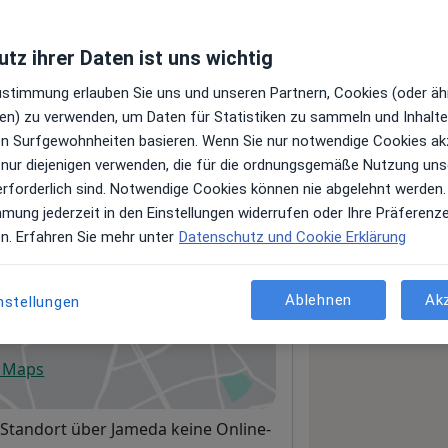
tz ihrer Daten ist uns wichtig
Leistungen und Kosten
Zustimmung erlauben Sie uns und unseren Partnern, Cookies (oder äh
e Informationen über Leistungen
en) zu verwenden, um Daten für Statistiken zu sammeln und Inhalte 
ügt.
ren Surfgewohnheiten basieren. Wenn Sie nur notwendige Cookies ak
 nur diejenigen verwenden, die für die ordnungsgemäße Nutzung uns
erforderlich sind. Notwendige Cookies können nie abgelehnt werden.
mmung jederzeit in den Einstellungen widerrufen oder Ihre Präferenz
en. Erfahren Sie mehr unter
Datenschutz und Cookie Erklärung
 und Holger Giritsch
Ablehnen
Ak
nstellungen
rtau
e Maps
fnet in einer neuen Registerkarte
Standort über Jameda keine Online-