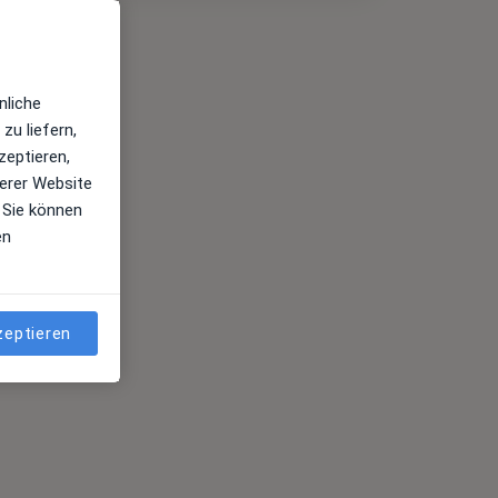
nliche
zu liefern,
zeptieren,
erer Website
 Sie können
en
zeptieren