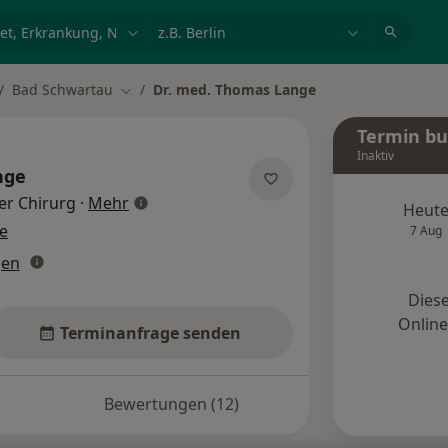
et, Erkrankung, Name
z.B. Berlin
Bad Schwartau
Dr. med. Thomas Lange
dt ändern
Stadt ändern
Termin b
Inaktiv
nge
über Spezialisierungen
er Chirurg
·
Mehr
Heut
e
7 Aug
gen
Diese
Onlin
Terminanfrage senden
Bewertungen (12)