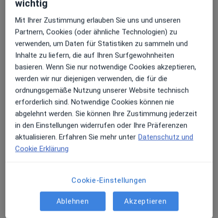
wichtig
Neurologie und Psychiatrie
Hervester Str. 55,
Brassert
, 45768
Marl
Mit Ihrer Zustimmung erlauben Sie uns und unseren
Partnern, Cookies (oder ähnliche Technologien) zu
verwenden, um Daten für Statistiken zu sammeln und
Zu Google Maps
öffnet in einer neuen Registe
Inhalte zu liefern, die auf Ihren Surfgewohnheiten
basieren. Wenn Sie nur notwendige Cookies akzeptieren,
Verfügbarkeit
werden wir nur diejenigen verwenden, die für die
Thomas Sauerbier bietet an diesem Standort über
ordnungsgemäße Nutzung unserer Website technisch
Jameda keine Online-Terminbuchung an
erforderlich sind. Notwendige Cookies können nie
abgelehnt werden. Sie können Ihre Zustimmung jederzeit
Zahlungsmodalitäten (private Besuche)
in den Einstellungen widerrufen oder Ihre Präferenzen
aktualisieren. Erfahren Sie mehr unter
Datenschutz und
Akzeptierte Versicherungen
Cookie Erklärung
Details
Telefonnummer
Cookie-Einstellungen
02365...
Telefonnummer anzeigen
Ablehnen
Akzeptieren
Mehr Details anzeigen