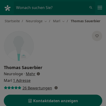
Ha
Wonach suchen Sie?
Startseite
Neurologe
Marl
Thomas Sauerbier
Stadt ändern
Stadt ändern
Thomas Sauerbier
über Spezialisierungen
Neurologe
·
Mehr
Marl
1 Adresse
26 Bewertungen
Kontaktdaten anzeigen